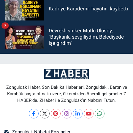
Kadriye Karademir hayatını kaybetti
7
Devrekli spiker Mutlu Ulusoy,
"Başkanla sevgiliydim, Belediyede
işe girdim"
Zonguldak Haber, Son Dakika Haberleri, Zonguldak , Bartın ve
Karabük başta olmak üzere, ülkemizden önemli gelişmeler Z
HABER’de. ZHaber ile Zonguldak’ın Nabzını Tutun.
Zonguldak Nöbetçi Eczaneler