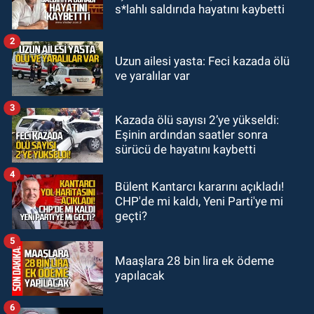
23:55
Devrek Belediyespor, (PGL)
s*lahlı saldırıda hayatını kaybetti
sürecini resmi olarak tamamladı
2
GÜNDEM
Uzun ailesi yasta: Feci kazada ölü
23:19
İstanbul Park satışta!
ve yaralılar var
3
GÜNDEM
Kazada ölü sayısı 2’ye yükseldi:
23:05
Kozlu Belediyespor'dan
Eşinin ardından saatler sonra
3.Lig'e transfer oldu
sürücü de hayatını kaybetti
4
Bülent Kantarcı kararını açıkladı!
CHP'de mi kaldı, Yeni Parti'ye mi
geçti?
5
Maaşlara 28 bin lira ek ödeme
yapılacak
6