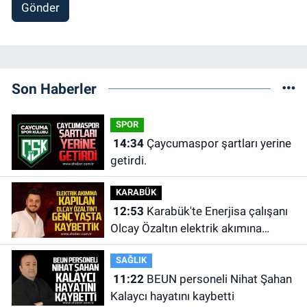
Gönder
Son Haberler
SPOR
14:34
Çaycumaspor şartları yerine
getirdi.
KARABÜK
12:53
Karabük'te Enerjisa çalışanı
Olcay Özaltın elektrik akımına
kapılarak hayatını kaybetti.
SAĞLIK
11:22
BEUN personeli Nihat Şahan
Kalaycı hayatını kaybetti