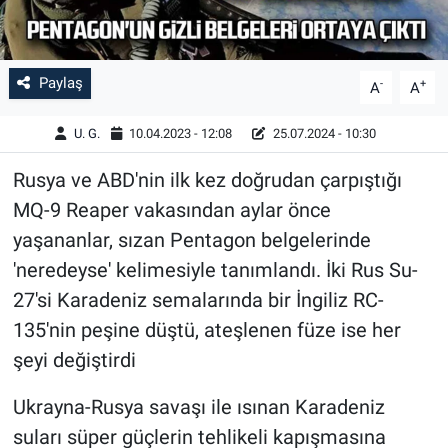
Paylaş
-
+
A
A
U. G.
10.04.2023 - 12:08
25.07.2024 - 10:30
Rusya ve ABD'nin ilk kez doğrudan çarpıştığı
MQ-9 Reaper vakasından aylar önce
yaşananlar, sızan Pentagon belgelerinde
'neredeyse' kelimesiyle tanımlandı. İki Rus Su-
27'si Karadeniz semalarında bir İngiliz RC-
135'nin peşine düştü, ateşlenen füze ise her
şeyi değiştirdi
Ukrayna-Rusya savaşı ile ısınan Karadeniz
suları süper güçlerin tehlikeli kapışmasına