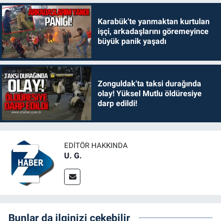
Karabük'te yanmaktan kurtulan
işçi, arkadaşlarını göremeyince
büyük panik yaşadı
Zonguldak'ta taksi durağında
olay! Yüksel Mutlu öldüresiye
darp edildi!
EDITÖR HAKKINDA
U. G.
Bunlar da ilginizi çekebilir