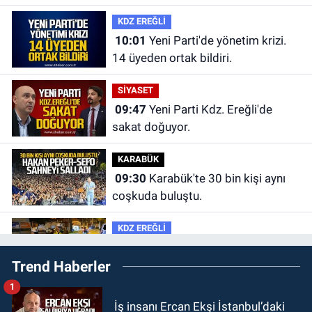
KDZ EREĞLİ
10:01
Yeni Parti'de yönetim krizi.
14 üyeden ortak bildiri.
SİYASET
09:47
Yeni Parti Kdz. Ereğli'de
sakat doğuyor.
KARABÜK
09:30
Karabük'te 30 bin kişi aynı
coşkuda buluştu.
KDZ EREĞLİ
09:24
Zonguldak'ta gece- gündüz
Trend Haberler
ekiplerden dron destekli denetim.
1
GÜNDEM
İş insanı Ercan Ekşi İstanbul’daki