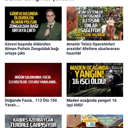
Görevi başında öldürülen
Amatör Telsiz Operatörleri
Alman Polisin Zonguldak bağı
arazide! Afetlere uluslararası
ortaya çıktı
hazırlık!
Düğünde Facia.. 113 Ölü 150
Maden ocağında yangın! 16
Yaralı....
işçi öldü!