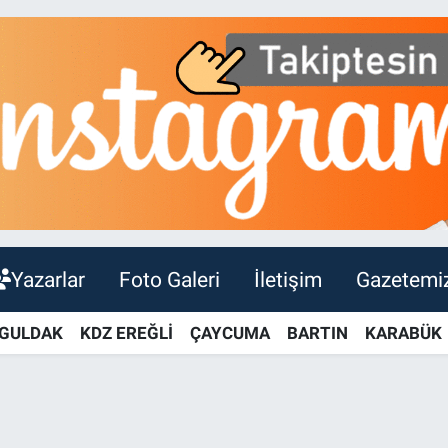
Yazarlar
Foto Galeri
İletişim
Gazetemi
GULDAK
KDZ EREĞLİ
ÇAYCUMA
BARTIN
KARABÜK