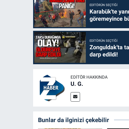
EDITÖRÜN SEÇTIĞI
Karabük'te yanm
göremeyince bü
EDITÖRÜN SEÇTIĞI
Zonguldak'ta ta
darp edildi!
EDITÖR HAKKINDA
U. G.
Bunlar da ilginizi çekebilir