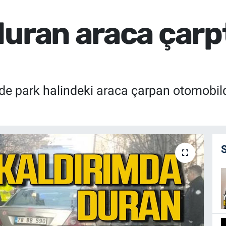
uran araca çarptı
e park halindeki araca çarpan otomobilde