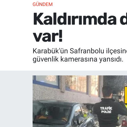
GÜNDEM
Kaldırımda d
var!
Karabük'ün Safranbolu ilçesind
güvenlik kamerasına yansıdı.