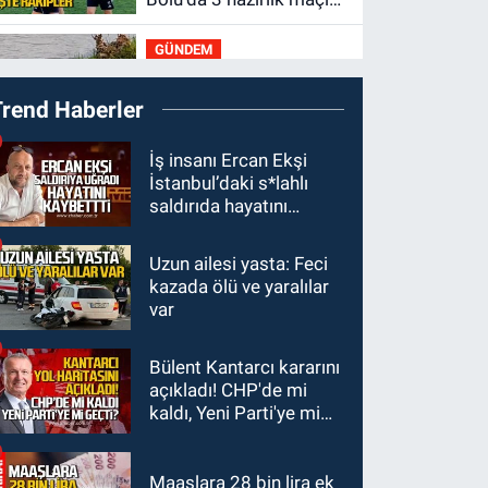
oynayacak... İşte
GÜNDEM
rakipler...
19:27
Çaycuma
Trend Haberler
ırmağında görüldü:
Görenler şaşkınlık
GÜNDEM
İş insanı Ercan Ekşi
yaşadı
İstanbul’daki s*lahlı
19:12
TMO kabuklu
saldırıda hayatını
fındık alım fiyatlarını
kaybetti
açıkladı
Uzun ailesi yasta: Feci
GÜNDEM
kazada ölü ve yaralılar
18:52
Zonguldak'ta
var
pitbul köpek anne ve
çocuğuna saldırdı:
Bülent Kantarcı kararını
GÜNDEM
Tedavi altındalar
açıkladı! CHP'de mi
18:44
Zonguldak'ta
kaldı, Yeni Parti'ye mi
araç yayaya çarptı: Ağır
geçti?
yaralanan yaya tedavi
altına alındı
Maaşlara 28 bin lira ek