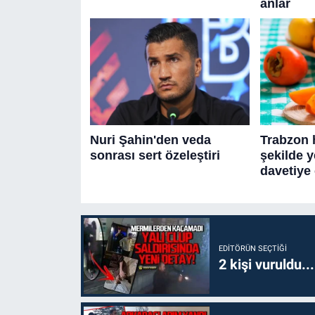
EDITÖRÜN SEÇTIĞI
2 kişi vuruldu..