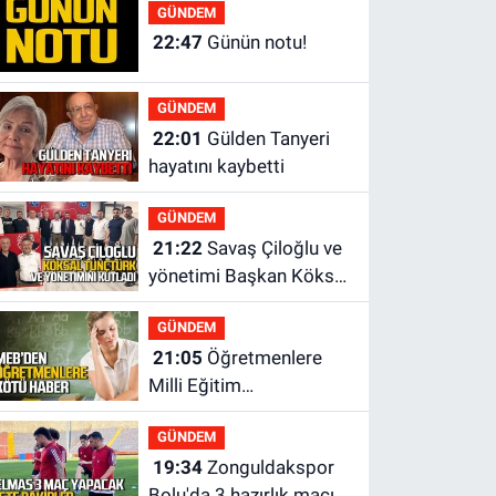
yok?
GÜNDEM
22:47
Günün notu!
GÜNDEM
22:01
Gülden Tanyeri
hayatını kaybetti
GÜNDEM
21:22
Savaş Çiloğlu ve
yönetimi Başkan Köksal
Tunçtürk’ü kutladı
GÜNDEM
21:05
Öğretmenlere
Milli Eğitim
Bakanlığı'ndan kötü
GÜNDEM
haber
19:34
Zonguldakspor
Bolu'da 3 hazırlık maçı