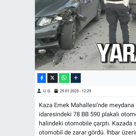
U. G.
29.01.2025 - 12:29
Kaza Emek Mahallesi'nde meydana g
idaresindeki 78 BB 590 plakalı otom
halindeki otomobile çarptı. Kazada s
otomobil de zarar gördü. İhbar üzerin