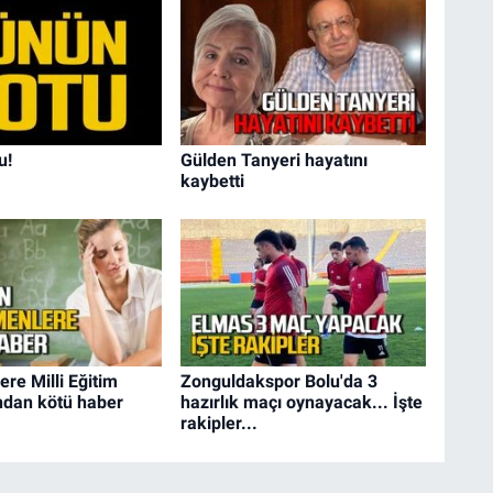
u!
Gülden Tanyeri hayatını
kaybetti
re Milli Eğitim
Zonguldakspor Bolu'da 3
ndan kötü haber
hazırlık maçı oynayacak... İşte
rakipler...