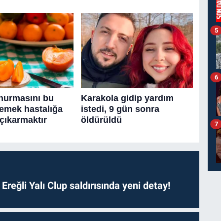
5
6
7
. Ereğli Yalı Clup saldırısında yeni detay!