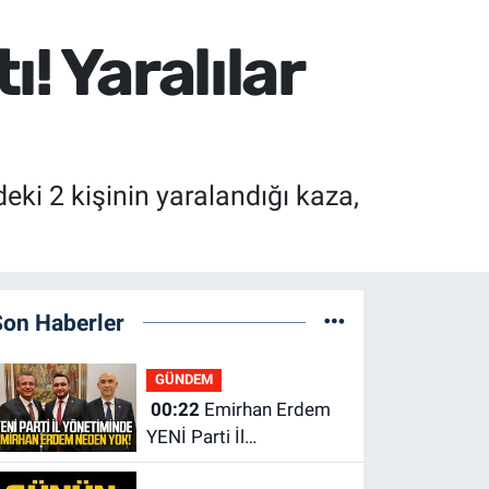
! Yaralılar
ki 2 kişinin yaralandığı kaza,
Son Haberler
GÜNDEM
00:22
Emirhan Erdem
YENİ Parti İl
yönetiminden neden