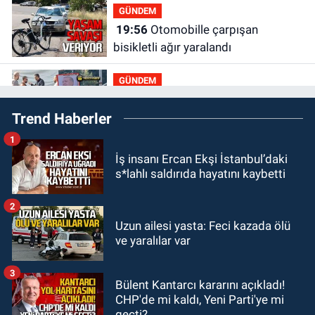
GÜNDEM
19:56
Otomobille çarpışan
bisikletli ağır yaralandı
GÜNDEM
19:46
Cumhurbaşkanı Erdoğan’ın
Trend Haberler
fotoğrafını söküp indirdi
1
GÜNDEM
İş insanı Ercan Ekşi İstanbul’daki
18:48
Yeni başkan belli oldu:
s*lahlı saldırıda hayatını kaybetti
Kongrede dostluk mesajları
2
GÜNDEM
Uzun ailesi yasta: Feci kazada ölü
18:36
AK Parti teşkilatları
ve yaralılar var
toplanarak istişarede bulundu
3
Bülent Kantarcı kararını açıkladı!
GÜNDEM
CHP'de mi kaldı, Yeni Parti'ye mi
18:18
Gurbetçi Elmaslar
geçti?