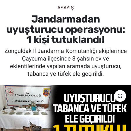
ASAYİŞ
SİYASET
Jandarmadan
SPOR
uyuşturucu operasyonu:
1 kişi tutuklandı!
SAĞLIK
Zonguldak İl Jandarma Komutanlığı ekiplerince
Çaycuma ilçesinde 3 şahsın ev ve
eklentilerinde yapılan aramada uyuşturucu,
tabanca ve tüfek ele geçirildi.