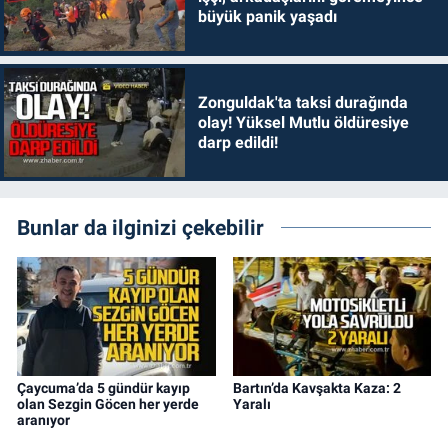
büyük panik yaşadı
Zonguldak'ta taksi durağında
olay! Yüksel Mutlu öldüresiye
darp edildi!
Bunlar da ilginizi çekebilir
Çaycuma’da 5 gündür kayıp
Bartın’da Kavşakta Kaza: 2
olan Sezgin Göcen her yerde
Yaralı
aranıyor