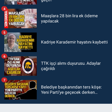
Zonguldakspor’a destek oldu
4
Maaşlara 28 bin lira ek ödeme
yapılacak
5
Kadriye Karademir hayatını kaybetti
6
TTK işçi alımı duyurusu. Adaylar
çağrıldı
7
Belediye başkanından ters köşe:
Yeni Parti’ye geçecek derken…