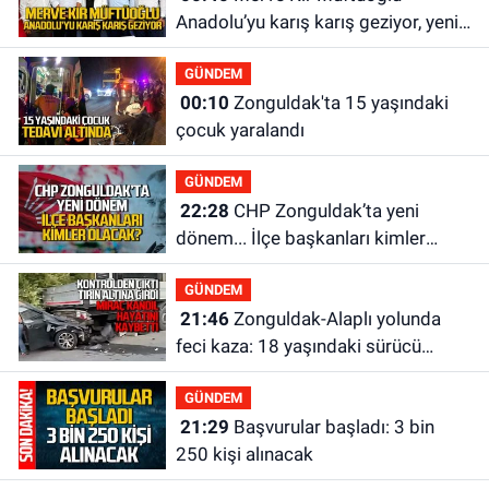
Anadolu’yu karış karış geziyor, yeni
yapılanmaları şekillendiriyor
GÜNDEM
00:10
Zonguldak'ta 15 yaşındaki
çocuk yaralandı
GÜNDEM
22:28
CHP Zonguldak’ta yeni
dönem... İlçe başkanları kimler
olacak?
GÜNDEM
21:46
Zonguldak-Alaplı yolunda
feci kaza: 18 yaşındaki sürücü
hayatını kaybetti
GÜNDEM
21:29
Başvurular başladı: 3 bin
250 kişi alınacak