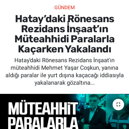
GÜNDEM
SİYASET
Hatay’daki Rönesans
SPOR
Rezidans İ̇nşaat’ın
Müteahhidi Paralarla
SAĞLIK
Kaçarken Yakalandı
Hatay'daki Rönesans Rezidans İnşaat'ın
müteahhidi Mehmet Yaşar Coşkun, yanına
aldığı paralar ile yurt dışına kaçacağı iddiasıyla
yakalanarak gözaltına...