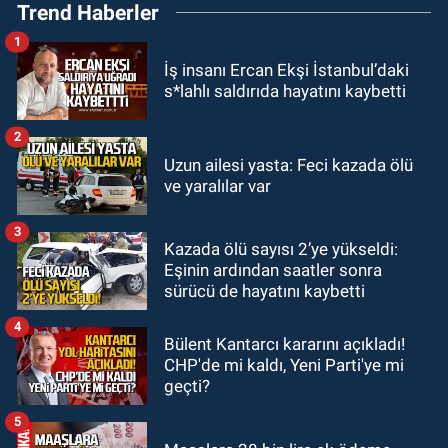
Trend Haberler
fiyatlarını açıkladı
1
GÜNDEM
İş insanı Ercan Ekşi İstanbul’daki
18:52
Zonguldak'ta pitbul köpek
s*lahlı saldırıda hayatını kaybetti
anne ve çocuğuna saldırdı: Tedavi
altındalar
2
GÜNDEM
Uzun ailesi yasta: Feci kazada ölü
18:44
Zonguldak'ta araç yayaya
ve yaralılar var
çarptı: Ağır yaralanan yaya tedavi
altına alındı
3
Kazada ölü sayısı 2’ye yükseldi:
GÜNDEM
Eşinin ardından saatler sonra
18:32
İşçi lideri Şemsi Denizer
sürücü de hayatını kaybetti
kabri başında anıldı
4
Bülent Kantarcı kararını açıkladı!
CHP'de mi kaldı, Yeni Parti'ye mi
geçti?
5