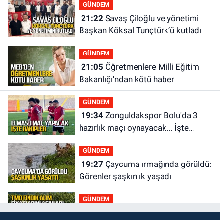
GÜNDEM
21:22
Savaş Çiloğlu ve yönetimi
Başkan Köksal Tunçtürk’ü kutladı
GÜNDEM
21:05
Öğretmenlere Milli Eğitim
Bakanlığı'ndan kötü haber
GÜNDEM
19:34
Zonguldakspor Bolu'da 3
hazırlık maçı oynayacak... İşte
rakipler...
GÜNDEM
19:27
Çaycuma ırmağında görüldü:
Görenler şaşkınlık yaşadı
GÜNDEM
19:12
TMO kabuklu fındık alım