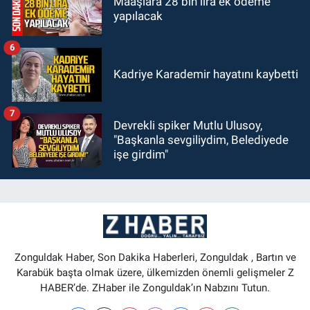
Maaşlara 28 bin lira ek ödeme
yapılacak
6
Kadriye Karademir hayatını kaybetti
7
Devrekli spiker Mutlu Ulusoy,
"Başkanla sevgiliydim, Belediyede
işe girdim"
Zonguldak Haber, Son Dakika Haberleri, Zonguldak , Bartın ve
Karabük başta olmak üzere, ülkemizden önemli gelişmeler Z
HABER’de. ZHaber ile Zonguldak’ın Nabzını Tutun.