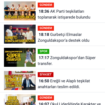
GÜNDEM
18:36
AK Parti teşkilatları
toplanarak istişarede bulundu
GÜNDEM
18:18
Gurbetçi Elmaslar
Zonguldakspor’a destek oldu
SPOR
17:17
Zonguldakspor’dan Süper
transfer.
SİYASET
16:50
Ereğli ve Alaplı teşkilat
anahtarları teslim edildi.
GÜNDEM
16:07
Okul Liderliğinde Karakter ve