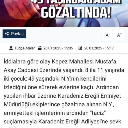
Paylaş
-
+
A
A
Tuğçe Atalar
20.01.2025 - 15:05
20.01.2025 - 15:17
İddialara göre olay Kepez Mahallesi Mustafa
Akay Caddesi üzerinde yaşandı. 8 ila 11 yaşında
iki çocuk; 49 yaşındaki N.Y.'nin kendilerini
izlediğini öne sürerek evlerine kaçtı. Ardından
yapılan ihbar üzerine Karadeniz Ereğli Emniyet
Müdürlüğü ekiplerince gözaltına alınan N.Y.,
emniyetteki işlemlerinin ardından "taciz"
suçlamasıyla Karadeniz Ereğli Adliyesi'ne sevk