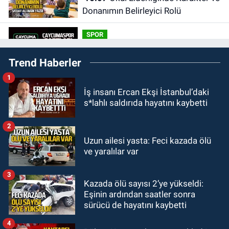
Donanımın Belirleyici Rolü
SPOR
14:34
Çaycumaspor şartları yerine
Trend Haberler
getirdi.
1
KARABÜK
İş insanı Ercan Ekşi İstanbul’daki
12:53
Karabük'te Enerjisa çalışanı
s*lahlı saldırıda hayatını kaybetti
Olcay Özaltın elektrik akımına
kapılarak hayatını kaybetti.
2
SAĞLIK
Uzun ailesi yasta: Feci kazada ölü
11:22
BEUN personeli Nihat Şahan
ve yaralılar var
Kalaycı hayatını kaybetti
3
Kazada ölü sayısı 2’ye yükseldi:
KDZ EREĞLİ
Eşinin ardından saatler sonra
10:01
Yeni Parti'de yönetim krizi.
sürücü de hayatını kaybetti
14 üyeden ortak bildiri.
4