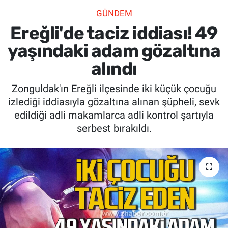
GÜNDEM
SİYASET
Ereğli'de taciz iddiası! 49
SPOR
yaşındaki adam gözaltına
alındı
SAĞLIK
Zonguldak'ın Ereğli ilçesinde iki küçük çocuğu
izlediği iddiasıyla gözaltına alınan şüpheli, sevk
edildiği adli makamlarca adli kontrol şartıyla
serbest bırakıldı.