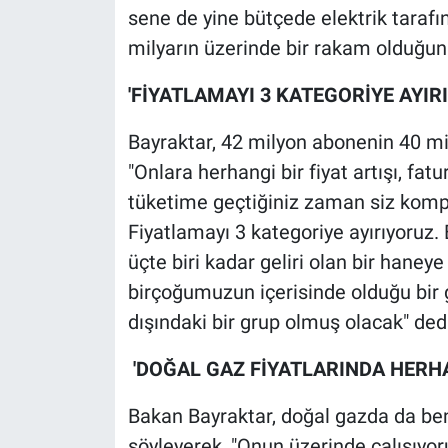
sene de yine bütçede elektrik tarafı
milyarın üzerinde bir rakam olduğun
'FİYATLAMAYI 3 KATEGORİYE AYIR
Bayraktar, 42 milyon abonenin 40 mi
"Onlara herhangi bir fiyat artışı, fatu
tüketime geçtiğiniz zaman siz komp
Fiyatlamayı 3 kategoriye ayırıyoruz. B
üçte biri kadar geliri olan bir haney
birçoğumuzun içerisinde olduğu bir 
dışındaki bir grup olmuş olacak" dedi
'DOĞAL GAZ FİYATLARINDA HERHA
Bakan Bayraktar, doğal gazda da ben
söyleyerek, "Onun üzerinde çalışıyo