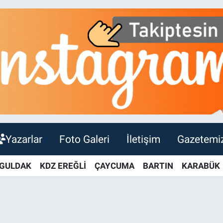
Yazarlar
Foto Galeri
İletişim
Gazetemi
GULDAK
KDZ EREĞLİ
ÇAYCUMA
BARTIN
KARABÜK