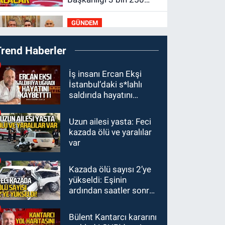
polis öğrencisi alacak.
GÜNDEM
00:22
Emirhan Erdem
Trend Haberler
YENİ Parti İl
yönetiminden neden
İş insanı Ercan Ekşi
yok?
GÜNDEM
İstanbul’daki s*lahlı
22:47
Günün notu!
saldırıda hayatını
kaybetti
GÜNDEM
Uzun ailesi yasta: Feci
22:01
Gülden Tanyeri
kazada ölü ve yaralılar
hayatını kaybetti
var
GÜNDEM
Kazada ölü sayısı 2’ye
21:22
Savaş Çiloğlu ve
yükseldi: Eşinin
yönetimi Başkan Köksal
ardından saatler sonra
Tunçtürk’ü kutladı
sürücü de hayatını
kaybetti
Bülent Kantarcı kararını