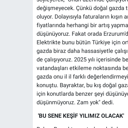
değişmeyecek. Çünkü doğal gazda tü
oluyor. Dolayısıyla faturaların kışı
fiyatlarında herhangi bir artış yap
düşünüyoruz. Fakat orada Erzurum'da
Elektrikte bunu bütün Türkiye için o
gazda biraz daha hassasiyetle çalış
de çalışıyoruz. 2025 yılı içerisinde
vatandaşları etkileme noktasında bel
gazda onu il il farklı değerlendirmey
konuştu. Bayraktar, bu kış doğal ga
için konutlarda benzer şeyi düşünüyor
düşünmüyoruz. Zam yok" dedi.
'BU SENE KEŞİF YILIMIZ OLACAK'