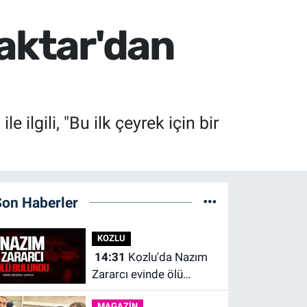
raktar'dan
 ilgili, "Bu ilk çeyrek için bir
Son Haberler
KOZLU
14:31
Kozlu'da Nazım
Zararcı evinde ölü
bulundu.
MAGAZİN