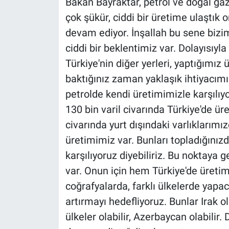
Bakan Bayraktar, petrol ve doğal gaz 
çok şükür, ciddi bir üretime ulaştı
devam ediyor. İnşallah bu sene bizim
ciddi bir beklentimiz var. Dolayısıyla
Türkiye'nin diğer yerleri, yaptığımız 
baktığınız zaman yaklaşık ihtiyacım
petrolde kendi üretimimizle karşılıyo
130 bin varil civarında Türkiye'de ür
civarında yurt dışındaki varlıklarım
üretimimiz var. Bunları topladığınızd
karşılıyoruz diyebiliriz. Bu noktaya 
var. Onun için hem Türkiye'de üretim
coğrafyalarda, farklı ülkelerde yap
artırmayı hedefliyoruz. Bunlar Irak ola
ülkeler olabilir, Azerbaycan olabilir