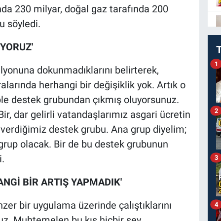
nda 230 milyar, doğal gaz tarafında 200
u söyledi.
IYORUZ'
1
lyonuna dokunmadıklarını belirterek,
ralarında herhangi bir değişiklik yok. Artık o
le destek grubundan çıkmış oluyorsunuz.
2
ir, dar gelirli vatandaşlarımız asgari ücretin
e verdiğimiz destek grubu. Ana grup diyelim;
grup olacak. Bir de bu destek grubunun
.
3
NGİ BİR ARTIŞ YAPMADIK'
zer bir uygulama üzerinde çalıştıklarını
4
ruz. Muhtemelen bu kış hiçbir şey