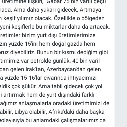
üretimine ilişkin, "Gabar 75 bin varili geçti
k orada. Ama daha yukarı gidecek. Artmaya
 keşif yılımız olacak. Özellikle o bölgeden
 yeni keşiflerle bu miktarlar daha da artacak.
üretimler bizim yurt dışı üretimlerimize
ızın yüzde 15'ini hem doğal gazda hem
ruz diyebiliriz. Bunun bir kısmı dediğim gibi
etimimiz var petrolde günlük. 40 bin varil
ızdan gelen Irak'tan, Azerbaycan'dan gelen
a yüzde 15-16'lar civarında ihtiyacımızı
geldik çok şükür. Ama tabii gidecek çok yol
i artırmak hem de yurt dışındaki farklı
acağımız anlaşmalarla oradaki üretimimizi de
bilir, Libya olabilir, Afrika'daki daha başka
. Dolayısıyla bu anlamdaki çalışmalarımız da