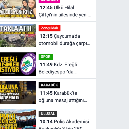
12:45
Ülkü Hilal
Çiftçi’nin ailesinde yeni
kriz. “Kızımın parasını
Zonguldak
çapkınlıkta yiyor”
12:15
Çaycuma'da
otomobil durağa çarpıp
takla attı. Sürücü
SPOR
alevlerin arasından
11:49
Kdz. Ereğli
kurtarıldı.
Belediyespor'da
kulübün başına kim
KARABÜK
geçecek?
11:45
Karabük'te
oğluna mesaj attığını
iddia ettiği genci darp
ULUSAL
etti.
10:14
Polis Akademisi
Başkanlığı 3 bin 250