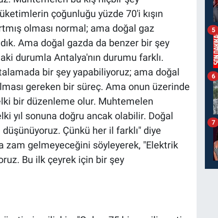
ketimlerin çoğunluğu yüzde 70'i kışın
n artmış olması normal; ama doğal gaz
5
madık. Ama doğal gazda da benzer bir şey
ki durumla Antalya'nın durumu farklı.
rtalamada bir şey yapabiliyoruz; ama doğal
6
ılması gereken bir süreç. Ama onun üzerinde
 belki bir düzenleme olur. Muhtemelen
ki yıl sonuna doğru ancak olabilir. Doğal
7
i düşünüyoruz. Çünkü her il farklı" diye
za zam gelmeyeceğini söyleyerek, "Elektrik
uz. Bu ilk çeyrek için bir şey