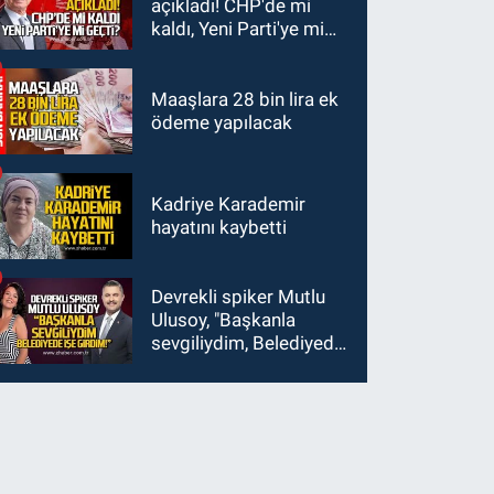
açıkladı! CHP'de mi
kaldı, Yeni Parti'ye mi
geçti?
Maaşlara 28 bin lira ek
ödeme yapılacak
Kadriye Karademir
hayatını kaybetti
Devrekli spiker Mutlu
Ulusoy, "Başkanla
sevgiliydim, Belediyede
işe girdim"