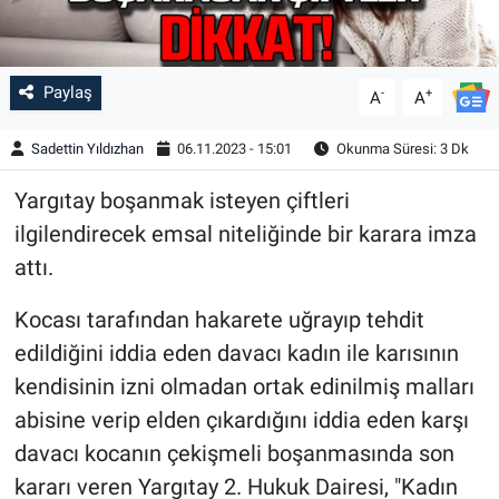
Paylaş
-
+
A
A
Sadettin Yıldızhan
06.11.2023 - 15:01
Okunma Süresi: 3 Dk
Yargıtay boşanmak isteyen çiftleri
ilgilendirecek emsal niteliğinde bir karara imza
attı.
Kocası tarafından hakarete uğrayıp tehdit
edildiğini iddia eden davacı kadın ile karısının
kendisinin izni olmadan ortak edinilmiş malları
abisine verip elden çıkardığını iddia eden karşı
davacı kocanın çekişmeli boşanmasında son
kararı veren Yargıtay 2. Hukuk Dairesi, "Kadın