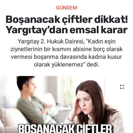
GÜNDEM
SİYASET
Boşanacak çiftler dikkat!
SPOR
Yargıtay’dan emsal karar
Yargıtay 2. Hukuk Dairesi, "Kadın eşin
SAĞLIK
ziynetlerinin bir kısmını abisine borç olarak
vermesi boşanma davasında kadına kusur
olarak yüklenemez" dedi.