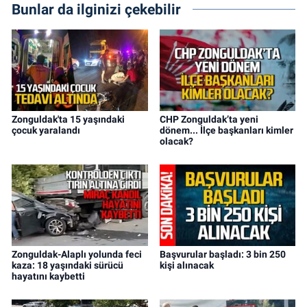
Bunlar da ilginizi çekebilir
Zonguldak'ta 15 yaşındaki
CHP Zonguldak’ta yeni
çocuk yaralandı
dönem... İlçe başkanları kimler
olacak?
Zonguldak-Alaplı yolunda feci
Başvurular başladı: 3 bin 250
kaza: 18 yaşındaki sürücü
kişi alınacak
hayatını kaybetti