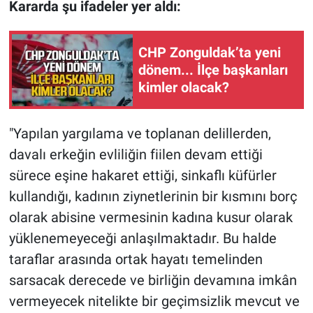
Kararda şu ifadeler yer aldı:
CHP Zonguldak’ta yeni
dönem... İlçe başkanları
kimler olacak?
"Yapılan yargılama ve toplanan delillerden,
davalı erkeğin evliliğin fiilen devam ettiği
sürece eşine hakaret ettiği, sinkaflı küfürler
kullandığı, kadının ziynetlerinin bir kısmını borç
olarak abisine vermesinin kadına kusur olarak
yüklenemeyeceği anlaşılmaktadır. Bu halde
taraflar arasında ortak hayatı temelinden
sarsacak derecede ve birliğin devamına imkân
vermeyecek nitelikte bir geçimsizlik mevcut ve