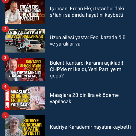
GÜNDEM
İş insanı Ercan Ekşi İstanbul’daki
13:00
Zonguldak Valiliği'nden son
s*lahlı saldırıda hayatını kaybetti
dakika açıklaması: “YASAKLANDI”
2
GÜNDEM
Uzun ailesi yasta: Feci kazada ölü
12:12
Devrek’te Erdoğan posterini
ve yaralılar var
indiren şahıs adliyeye sevk edildi
3
Bülent Kantarcı kararını açıkladı!
GÜNDEM
CHP'de mi kaldı, Yeni Parti'ye mi
11:50
9 yaşındaki Burak
geçti?
Keskintığ’dan acı haber
4
Maaşlara 28 bin lira ek ödeme
yapılacak
5
Kadriye Karademir hayatını kaybetti