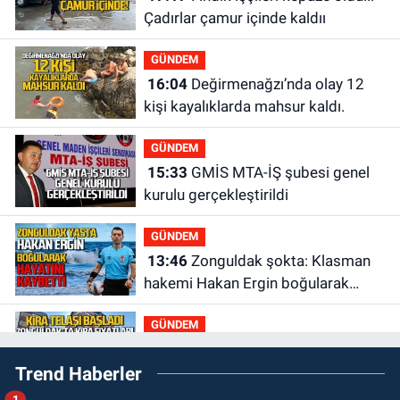
Çadırlar çamur içinde kaldıı
GÜNDEM
16:04
Değirmenağzı’nda olay 12
kişi kayalıklarda mahsur kaldı.
GÜNDEM
15:33
GMİS MTA-İŞ şubesi genel
kurulu gerçekleştirildi
GÜNDEM
13:46
Zonguldak şokta: Klasman
hakemi Hakan Ergin boğularak
hayatını kaybetti
GÜNDEM
13:30
Zonguldak’ta üniversite
Trend Haberler
öğrencileri ev arıyor: Kiralar 30 bin
liraya kadar çıkıyor
1