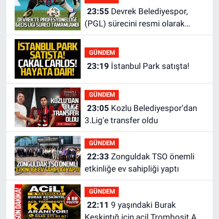
23:55
Devrek Belediyespor,
(PGL) sürecini resmi olarak
tamamladı
GÜNDEM
23:19
İstanbul Park satışta!
GÜNDEM
23:05
Kozlu Belediyespor'dan
3.Lig'e transfer oldu
GÜNDEM
22:33
Zonguldak TSO önemli
etkinliğe ev sahipliği yaptı
GÜNDEM
22:11
9 yaşındaki Burak
Keskintığ için acil Trombosit Arh