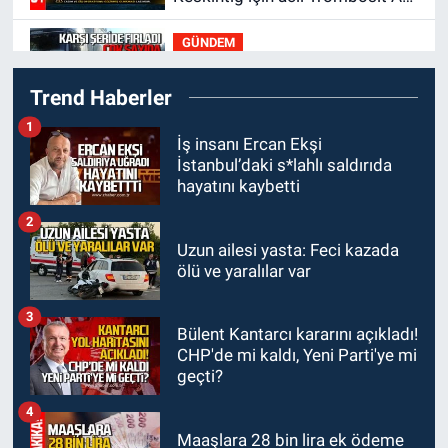
(+) kana ihtiyaç var
GÜNDEM
21:50
Yoldan çıktı karşı şeride
Trend Haberler
fırladı: Çok sayıda yaralı var
1
GÜNDEM
İş insanı Ercan Ekşi
İstanbul’daki s*lahlı saldırıda
21:38
Ercüment Ünal'dan acık
hayatını kaybetti
haber geldi: Ameliyata
dayanamadı
2
GÜNDEM
Uzun ailesi yasta: Feci kazada
21:12
Yönetim kulübü önce
ölü ve yaralılar var
borç batağına soktu şimdi de
görevden kaçtığını resmen
3
Bülent Kantarcı kararını açıkladı!
GÜNDEM
açıkladı
CHP'de mi kaldı, Yeni Parti'ye mi
20:56
Otomobilin çarptığı yaşlı
geçti?
adam hayatını kaybetti
4
Maaşlara 28 bin lira ek ödeme