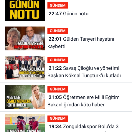
GÜNDEM
22:47
Günün notu!
GÜNDEM
22:01
Gülden Tanyeri hayatını
kaybetti
GÜNDEM
21:22
Savaş Çiloğlu ve yönetimi
Başkan Köksal Tunçtürk’ü kutladı
GÜNDEM
21:05
Öğretmenlere Milli Eğitim
Bakanlığı'ndan kötü haber
GÜNDEM
19:34
Zonguldakspor Bolu'da 3