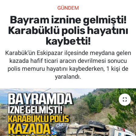
GÜNDEM
SİYASET
Bayram iznine gelmişti!
SPOR
Karabüklü polis hayatını
kaybetti!
SAĞLIK
Karabük'ün Eskipazar ilçesinde meydana gelen
kazada hafif ticari aracın devrilmesi sonucu
polis memuru hayatını kaybederken, 1 kişi de
yaralandı.