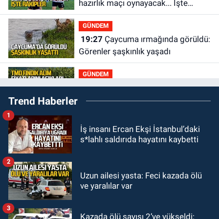
hazırlık maçı oynayacak... İşte
rakipler...
GÜNDEM
19:27
Çaycuma ırmağında görüldü:
Görenler şaşkınlık yaşadı
GÜNDEM
19:12
TMO kabuklu fındık alım
Trend Haberler
fiyatlarını açıkladı
1
GÜNDEM
İş insanı Ercan Ekşi İstanbul’daki
18:52
Zonguldak'ta pitbul köpek
s*lahlı saldırıda hayatını kaybetti
anne ve çocuğuna saldırdı: Tedavi
altındalar
2
GÜNDEM
Uzun ailesi yasta: Feci kazada ölü
18:44
Zonguldak'ta araç yayaya
ve yaralılar var
çarptı: Ağır yaralanan yaya tedavi
altına alındı
3
Kazada ölü sayısı 2’ye yükseldi:
GÜNDEM