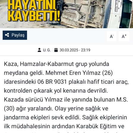
Paylaş
-
+
A
A
U. G.
30.03.2025 - 23:19
Kaza, Hamzalar-Kabarmut grup yolunda
meydana geldi. Mehmet Eren Yılmaz (26)
idaresindeki 06 BR 9031 plakalı hafif ticari araç,
kontrolden çıkarak yol kenarına devrildi.
Kazada sürücü Yılmaz ile yanında bulunan M.S.
(30) ağır yaralandı. Olay yerine sağlık ve
jandarma ekipleri sevk edildi. Sağlık ekiplerinin
ilk müdahalesinin ardından Karabük Eğitim ve