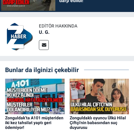
darp edildi!
EDITÖR HAKKINDA
U. G.
Bunlar da ilginizi çekebilir
Zonguldak’ta A101 müşteriden
Zonguldaklı oyuncu Ülkü Hilal
iki kez tahsilat yaptı geri
Çiftçi'nin babasından suç
ödemiyor!
duyurusu