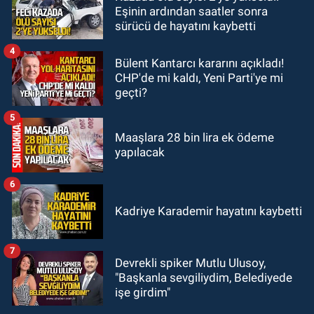
Eşinin ardından saatler sonra
18:32
İşçi lideri Şemsi Denizer
sürücü de hayatını kaybetti
kabri başında anıldı
4
Bülent Kantarcı kararını açıkladı!
CHP'de mi kaldı, Yeni Parti'ye mi
geçti?
5
Maaşlara 28 bin lira ek ödeme
yapılacak
6
Kadriye Karademir hayatını kaybetti
7
Devrekli spiker Mutlu Ulusoy,
"Başkanla sevgiliydim, Belediyede
işe girdim"