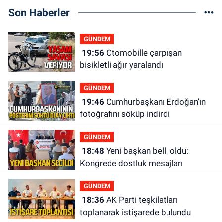
Son Haberler
GÜNDEM
19:56
Otomobille çarpışan
bisikletli ağır yaralandı
GÜNDEM
19:46
Cumhurbaşkanı Erdoğan’ın
fotoğrafını söküp indirdi
GÜNDEM
18:48
Yeni başkan belli oldu:
Kongrede dostluk mesajları
GÜNDEM
18:36
AK Parti teşkilatları
toplanarak istişarede bulundu