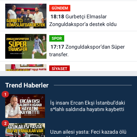
GÜNDEM
18:18
Gurbetçi Elmaslar
Zonguldakspor’a destek oldu
SPOR
17:17
Zonguldakspor’dan Süper
transfer.
SİYASET
16:50
Ereğli ve Alaplı teşkilat
Trend Haberler
anahtarları teslim edildi.
1
GÜNDEM
İş insanı Ercan Ekşi İstanbul’daki
16:07
Okul Liderliğinde Karakter ve
s*lahlı saldırıda hayatını kaybetti
Donanımın Belirleyici Rolü
2
SPOR
Uzun ailesi yasta: Feci kazada ölü
14:34
Çaycumaspor şartları yerine