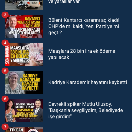
ve yaralılar var
getirdi.
3
Bülent Kantarcı kararını açıkladı!
KARABÜK
CHP'de mi kaldı, Yeni Parti'ye mi
12:53
Karabük'te Enerjisa çalışanı
geçti?
Olcay Özaltın elektrik akımına
kapılarak hayatını kaybetti.
4
Maaşlara 28 bin lira ek ödeme
yapılacak
5
Kadriye Karademir hayatını kaybetti
6
Devrekli spiker Mutlu Ulusoy,
"Başkanla sevgiliydim, Belediyede
işe girdim"
7