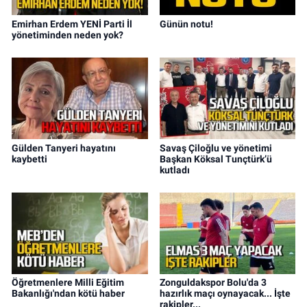
Emirhan Erdem YENİ Parti İl
Günün notu!
yönetiminden neden yok?
Gülden Tanyeri hayatını
Savaş Çiloğlu ve yönetimi
kaybetti
Başkan Köksal Tunçtürk’ü
kutladı
Öğretmenlere Milli Eğitim
Zonguldakspor Bolu'da 3
Bakanlığı'ndan kötü haber
hazırlık maçı oynayacak... İşte
rakipler...