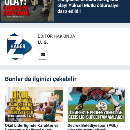
olay! Yüksel Mutlu öldüresiye
darp edildi!
EDITÖR HAKKINDA
U. G.
Bunlar da ilginizi çekebilir
Okul Liderliğinde Karakter ve
Devrek Belediyespor, (PGL)