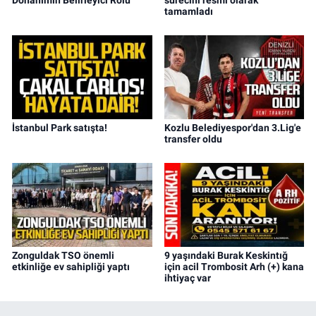
Donanımın Belirleyici Rolü
sürecini resmi olarak
tamamladı
İstanbul Park satışta!
Kozlu Belediyespor'dan 3.Lig'e
transfer oldu
Zonguldak TSO önemli
9 yaşındaki Burak Keskintığ
etkinliğe ev sahipliği yaptı
için acil Trombosit Arh (+) kana
ihtiyaç var