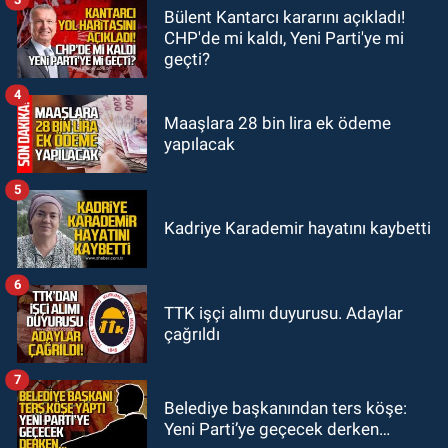
Bülent Kantarcı kararını açıkladı!
GÜNDEM
CHP'de mi kaldı, Yeni Parti'ye mi
23:19
İstanbul Park satışta!
geçti?
4
Maaşlara 28 bin lira ek ödeme
yapılacak
5
Kadriye Karademir hayatını kaybetti
6
TTK işçi alımı duyurusu. Adaylar
çağrıldı
7
Belediye başkanından ters köşe:
Yeni Parti’ye geçecek derken…