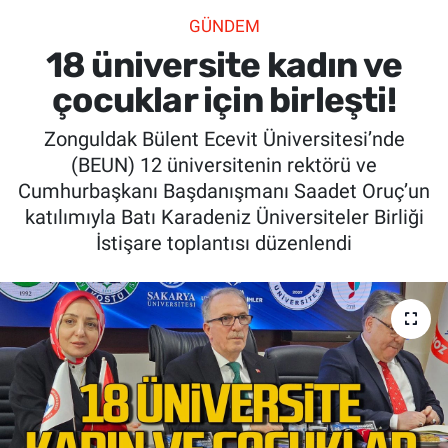
GÜNDEM
SİYASET
18 üniversite kadın ve
SPOR
çocuklar için birleşti!
Zonguldak Bülent Ecevit Üniversitesi’nde
SAĞLIK
(BEUN) 12 üniversitenin rektörü ve
Cumhurbaşkanı Başdanışmanı Saadet Oruç’un
katılımıyla Batı Karadeniz Üniversiteler Birliği
İstişare toplantısı düzenlendi