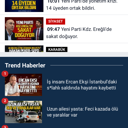
10:01
Yeni Parti'de yönetim krizi.
14 üyeden ortak bildiri.
SİYASET
09:47
Yeni Parti Kdz. Ereğli'de
sakat doğuyor.
KARABÜK
09:30
Karabük'te 30 bin kişi aynı
Trend Haberler
coşkuda buluştu.
1
KDZ EREĞLİ
İş insanı Ercan Ekşi İstanbul’daki
09:24
Zonguldak'ta gece- gündüz
s*lahlı saldırıda hayatını kaybetti
ekiplerden dron destekli denetim.
2
GÜNDEM
Uzun ailesi yasta: Feci kazada ölü
23:55
Devrek Belediyespor, (PGL)
ve yaralılar var
sürecini resmi olarak tamamladı
3