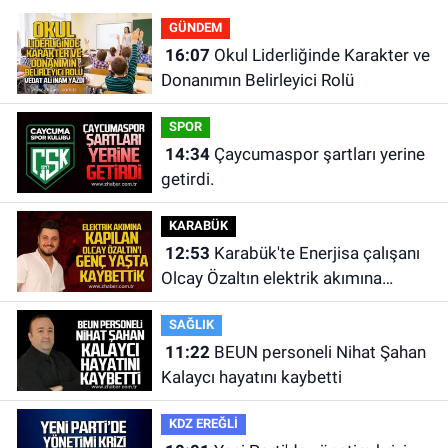
GÜNDEM
16:07
Okul Liderliğinde Karakter ve
Donanımın Belirleyici Rolü
SPOR
14:34
Çaycumaspor şartları yerine
getirdi.
KARABÜK
12:53
Karabük'te Enerjisa çalışanı
Olcay Özaltın elektrik akımına
kapılarak hayatını kaybetti.
SAĞLIK
11:22
BEUN personeli Nihat Şahan
Kalaycı hayatını kaybetti
KDZ EREĞLİ