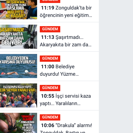
11:19
Zonguldak’ta bir
öğrencinin yeni eğitim
yılına başlama maliyeti
GÜNDEM
ne kadar?
11:13
Şaşırtmadı...
Akaryakıta bir zam daha
geliyor
GÜNDEM
11:00
Belediye
duyurdu! Yüzme
yarışması ertelendi
GÜNDEM
10:55
İşçi servisi kaza
yaptı... Yaralıların
durumu ağır
GÜNDEM
10:06
“Drakula” alarmı!
Zonguldak, Bartın ve