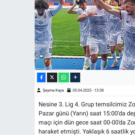
Şeyma Kaya
05.04.2025 - 13:38
Nesine 3. Lig 4. Grup temsilcimiz Z
Pazar günü (Yarın) saat 15:00’da d
maçı için dün gece saat 00-00'da Zon
haraket etmişti. Yaklaşık 6 saatlik y