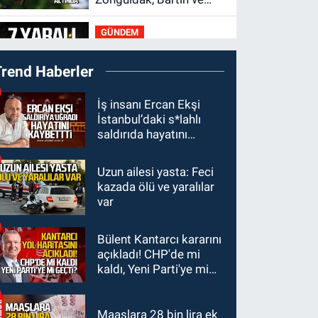
Düzce tehdit altında
GÜNDEM
09:52
Karabük'te kaza
Trend Haberler
yaptılar: 7 yaralı
GÜNDEM
İş insanı Ercan Ekşi
İstanbul’daki s*lahlı
09:43
Arkadaşlıklar &
saldırıda hayatını
Dostluklar
kaybetti
Uzun ailesi yasta: Feci
GÜNDEM
kazada ölü ve yaralılar
00:40
Merve Kır
var
Müftüoğlu Anadolu’yu
karış karış geziyor, yeni
Bülent Kantarcı kararını
GÜNDEM
yapılanmaları
açıkladı! CHP'de mi
00:10
Zonguldak'ta 15
şekillendiriyor
kaldı, Yeni Parti'ye mi
yaşındaki çocuk
geçti?
yaralandı
Maaşlara 28 bin lira ek