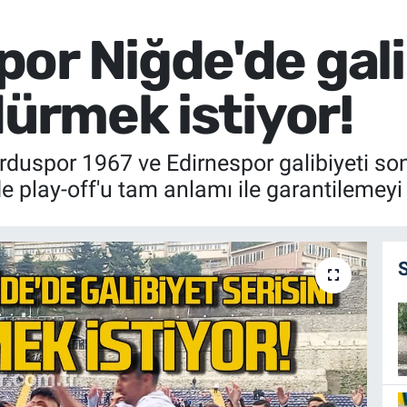
or Niğde'de gali
dürmek istiyor!
duspor 1967 ve Edirnespor galibiyeti so
play-off'u tam anlamı ile garantilemeyi i