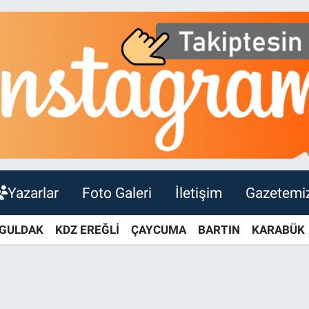
Yazarlar
Foto Galeri
İletişim
Gazetemi
GULDAK
KDZ EREĞLİ
ÇAYCUMA
BARTIN
KARABÜK