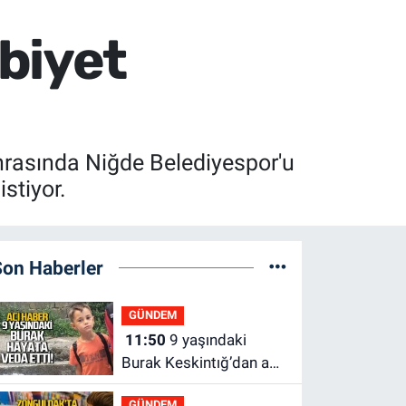
biyet
nrasında Niğde Belediyespor'u
stiyor.
Son Haberler
GÜNDEM
11:50
9 yaşındaki
Burak Keskintığ’dan acı
haber
GÜNDEM