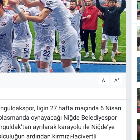
-
+
A
A
onguldakspor, ligin 27.hafta maçında 6 Nisan
eplasmanda oynayacağı Niğde Belediyespor
guldak’tan ayrılarak karayolu ile Niğde’ye
olculuğun ardından kırmızı-lacivertli