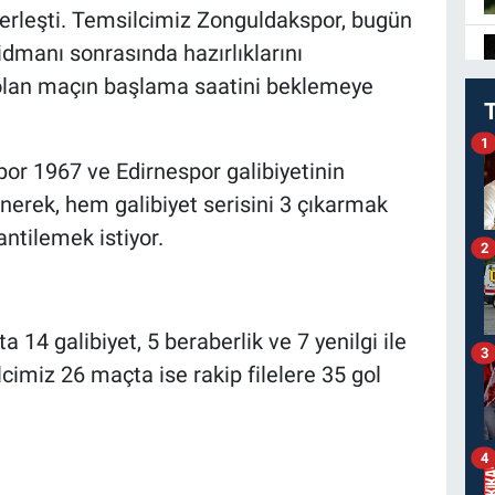
yerleşti. Temsilcimiz Zonguldakspor, bugün
idmanı sonrasında hazırlıklarını
lan maçın başlama saatini beklemeye
1
por 1967 ve Edirnespor galibiyetinin
nerek, hem galibiyet serisini 3 çıkarmak
ntilemek istiyor.
2
14 galibiyet, 5 beraberlik ve 7 yenilgi ile
3
cimiz 26 maçta ise rakip filelere 35 gol
4