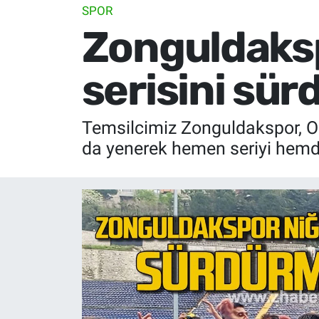
SPOR
Zonguldaksp
serisini sür
Temsilcimiz Zonguldakspor, Or
da yenerek hemen seriyi hemde 