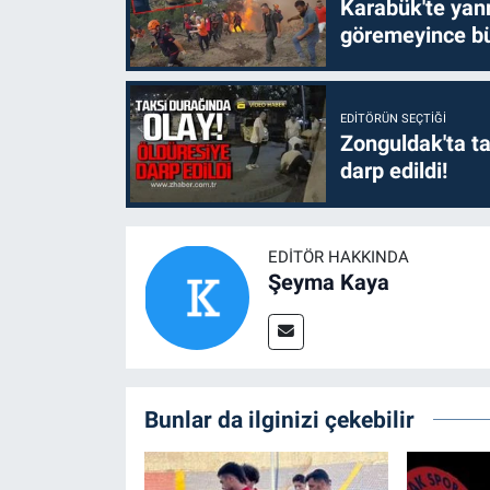
Karabük'te yanm
göremeyince bü
EDITÖRÜN SEÇTIĞI
Zonguldak'ta ta
darp edildi!
EDITÖR HAKKINDA
Şeyma Kaya
Bunlar da ilginizi çekebilir