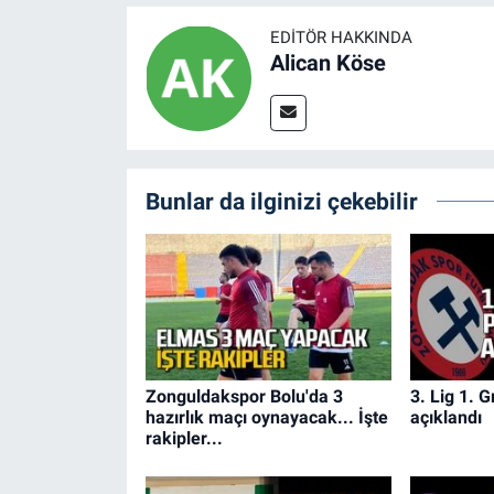
EDITÖR HAKKINDA
Alican Köse
Bunlar da ilginizi çekebilir
Zonguldakspor Bolu'da 3
3. Lig 1. 
hazırlık maçı oynayacak... İşte
açıklandı
rakipler...