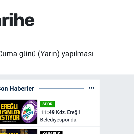
rihe
Cuma günü (Yarın) yapılması
Son Haberler
SPOR
11:49
Kdz. Ereğli
Belediyespor'da
kulübün başına kim
KARABÜK