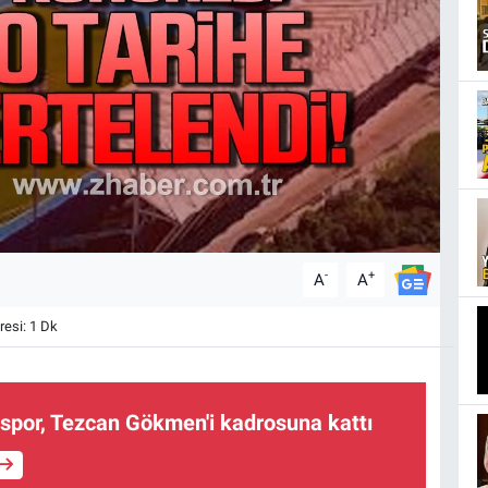
-
+
A
A
esi: 1 Dk
spor, Tezcan Gökmen'i kadrosuna kattı