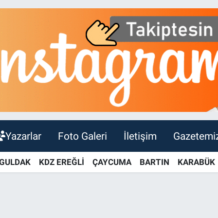
Yazarlar
Foto Galeri
İletişim
Gazetemi
GULDAK
KDZ EREĞLİ
ÇAYCUMA
BARTIN
KARABÜK