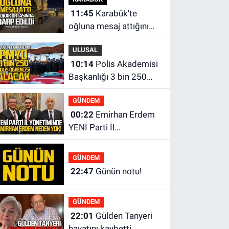
geçecek?
11:45
Karabük'te
oğluna mesaj attığını
iddia ettiği genci darp
ULUSAL
etti.
10:14
Polis Akademisi
Başkanlığı 3 bin 250
polis öğrencisi alacak.
GÜNDEM
00:22
Emirhan Erdem
YENİ Parti İl
yönetiminden neden
yok?
GÜNDEM
22:47
Günün notu!
GÜNDEM
22:01
Gülden Tanyeri
hayatını kaybetti