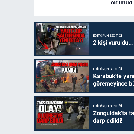
EDITÖRÜN SEÇTIĞI
2 kişi vuruldu..
EDITÖRÜN SEÇTIĞI
Karabük'te yanm
göremeyince bü
EDITÖRÜN SEÇTIĞI
Zonguldak'ta ta
darp edildi!