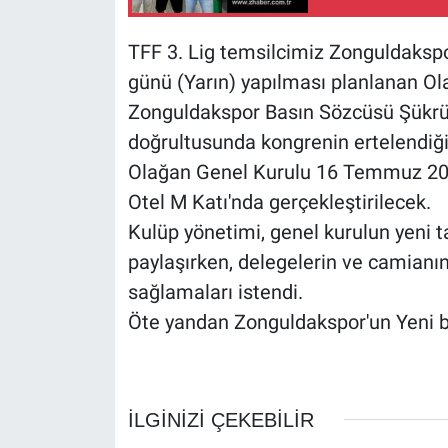
TFF 3. Lig temsilcimiz Zonguldak
günü (Yarın) yapılması planlanan Olağ
Zonguldakspor Basın Sözcüsü Şükrü 
doğrultusunda kongrenin ertelendiği
Olağan Genel Kurulu 16 Temmuz 2
Otel M Katı'nda gerçekleştirilecek.
Kulüp yönetimi, genel kurulun yeni ta
paylaşırken, delegelerin ve camianın
sağlamaları istendi.
Öte yandan Zonguldakspor'un Yeni ba