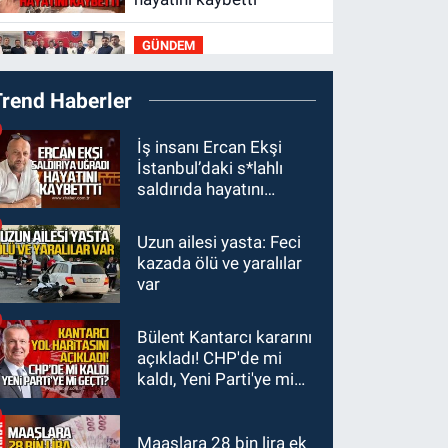
GÜNDEM
21:22
Savaş Çiloğlu ve
Trend Haberler
yönetimi Başkan Köksal
Tunçtürk’ü kutladı
GÜNDEM
İş insanı Ercan Ekşi
İstanbul’daki s*lahlı
21:05
Öğretmenlere
saldırıda hayatını
Milli Eğitim
kaybetti
Bakanlığı'ndan kötü
Uzun ailesi yasta: Feci
GÜNDEM
haber
kazada ölü ve yaralılar
19:34
Zonguldakspor
var
Bolu'da 3 hazırlık maçı
oynayacak... İşte
Bülent Kantarcı kararını
GÜNDEM
rakipler...
açıkladı! CHP'de mi
19:27
Çaycuma
kaldı, Yeni Parti'ye mi
ırmağında görüldü:
geçti?
Görenler şaşkınlık
yaşadı
Maaşlara 28 bin lira ek