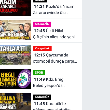
kaldırıldı.
14:31
Kozlu'da Nazım
Zararcı evinde ölü
bulundu.
MAGAZİN
12:45
Ülkü Hilal
Çiftçi’nin ailesinde yeni
kriz. “Kızımın parasını
Zonguldak
çapkınlıkta yiyor”
12:15
Çaycuma'da
otomobil durağa çarpıp
takla attı. Sürücü
SPOR
alevlerin arasından
11:49
Kdz. Ereğli
kurtarıldı.
Belediyespor'da
kulübün başına kim
KARABÜK
geçecek?
11:45
Karabük'te
oğluna mesaj attığını