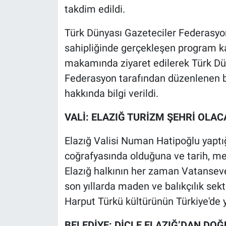
takdim edildi.
Türk Dünyası Gazeteciler Federasyo
sahipliğinde gerçekleşen program k
makamında ziyaret edilerek Türk Dü
Federasyon tarafından düzenlenen be
hakkında bilgi verildi.
VALİ: ELAZIĞ TURİZM ŞEHRİ OLAC
Elazığ Valisi Numan Hatipoğlu yapt
coğrafyasında olduğuna ve tarih, med
Elazığ halkının her zaman Vatanseve
son yıllarda maden ve balıkçılık sektö
Harput Türkü kültürünün Türkiye'de ya
BELEDİYE: DİCLE ELAZIĞ’DAN DO