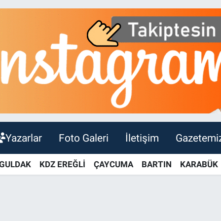
Yazarlar
Foto Galeri
İletişim
Gazetemi
GULDAK
KDZ EREĞLİ
ÇAYCUMA
BARTIN
KARABÜK