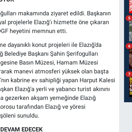
oğulları makamında ziyaret edildi. Başkanın
5
al projelerle Elazığ’ı hizmette öne çıkaran
TDGF heyetini memnun etti.
dayanıklı konut projeleri ile Elazığ'da
6
zığ Belediye Başkanı Şahin Şerifogulları
bölgesine Basın Müzesi, Hamam Müzesi
rarak manevi atmosferi yüksek olan başta
7
nın kabrine ev sahipliği yapan Harput Kalesi
şkan Elazığ'a yerli ve yabancı turist akınını
ıkla gezerken akşam yemeğinde Elazığ
orosu tarafından Elazığ ve yöresi
şöleni sunuldu.
 DEVAM EDECEK