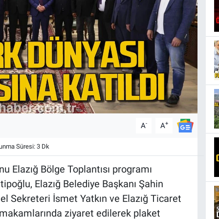
-
+
A
A
nma Süresi: 3 Dk
u Elazığ Bölge Toplantısı programı
ipoğlu, Elazığ Belediye Başkanı Şahin
nel Sekreteri İsmet Yatkın ve Elazığ Ticaret
 makamlarında ziyaret edilerek plaket