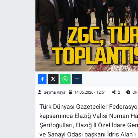
Şeyma Kaya
14.05.2026 - 12:51
2
Oku
Türk Dünyası Gazeteciler Federasyon
kapsamında Elazığ Valisi Numan Hat
Şerifoğulları, Elazığ İl Özel İdare Ge
ve Sanayi Odası başkanı İdris Alan"ı