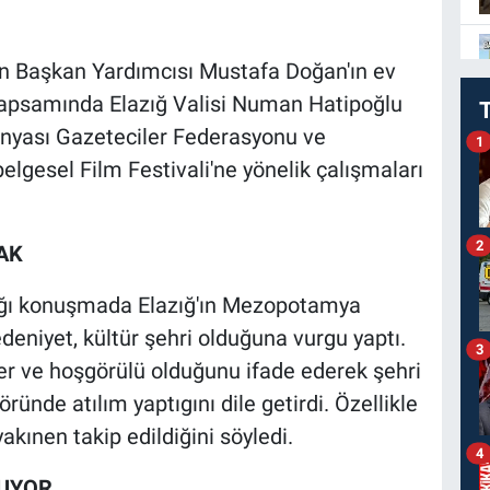
n Başkan Yardımcısı Mustafa Doğan'ın ev
apsamında Elazığ Valisi Numan Hatipoğlu
nyası Gazeteciler Federasyonu ve
1
lgesel Film Festivali'ne yönelik çalışmaları
2
AK
ığı konuşmada Elazığ'ın Mezopotamya
eniyet, kültür şehri olduğuna vurgu yaptı.
3
r ve hoşgörülü olduğunu ifade ederek şehri
ründe atılım yaptıgını dile getirdi. Özellikle
kınen takip edildiğini söyledi.
4
ĞUYOR