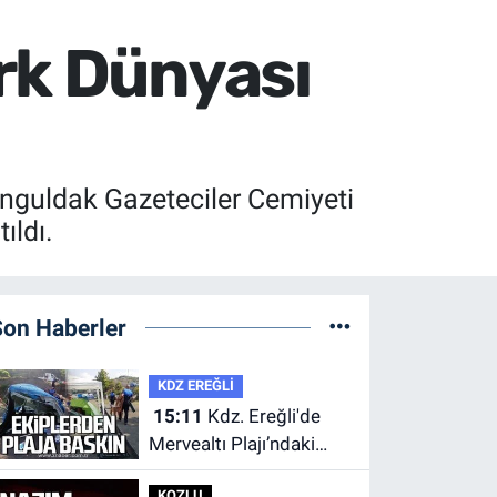
rk Dünyası
onguldak Gazeteciler Cemiyeti
ıldı.
Son Haberler
KDZ EREĞLİ
15:11
Kdz. Ereğli'de
Mervealtı Plajı’ndaki
çadır ve baraka işgalleri
KOZLU