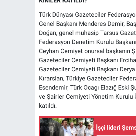
KİMLER KATILDI?
Türk Dünyası Gazeteciler Federasyon
Genel Başkanı Menderes Demir, Baş
Doğan, genel muhasip Tarsus Gazete
Federasyon Denetim Kurulu Başkanı
Ceyhan Cemiyet onursal başkanın Şa
Gazeteciler Cemiyeti Başkanı Ercih
Gazeteciler Cemiyeti Başkanı Derya
Kırarslan, Türkiye Gazeteciler Fede
Esendemir, Türk Ocagı Elazığ Eski Ş
ve Şairler Cemiyeti Yönetim Kurulu
katıldı.
İşçi lideri Şem