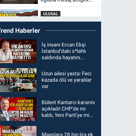
iddia ettiği genci darp
ULUSAL
etti.
10:14
Polis Akademisi
Trend Haberler
Başkanlığı 3 bin 250
polis öğrencisi alacak.
GÜNDEM
İş insanı Ercan Ekşi
İstanbul’daki s*lahlı
00:22
Emirhan Erdem
saldırıda hayatını
YENİ Parti İl
kaybetti
yönetiminden neden
Uzun ailesi yasta: Feci
yok?
GÜNDEM
kazada ölü ve yaralılar
22:47
Günün notu!
var
GÜNDEM
Bülent Kantarcı kararını
22:01
Gülden Tanyeri
açıkladı! CHP'de mi
hayatını kaybetti
kaldı, Yeni Parti'ye mi
geçti?
Maaşlara 28 bin lira ek