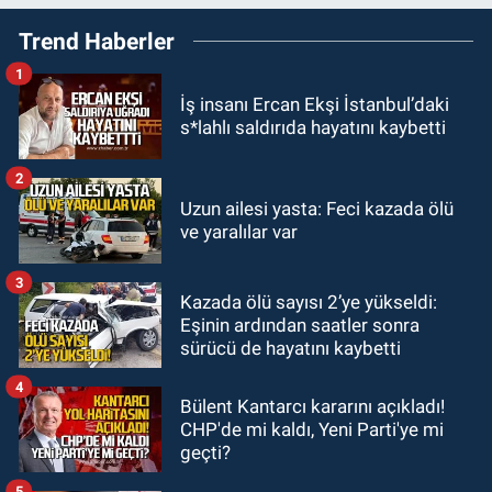
19:27
Çaycuma ırmağında görüldü:
Trend Haberler
Görenler şaşkınlık yaşadı
1
GÜNDEM
İş insanı Ercan Ekşi İstanbul’daki
19:12
TMO kabuklu fındık alım
s*lahlı saldırıda hayatını kaybetti
fiyatlarını açıkladı
2
GÜNDEM
Uzun ailesi yasta: Feci kazada ölü
18:52
Zonguldak'ta pitbul köpek
ve yaralılar var
anne ve çocuğuna saldırdı: Tedavi
altındalar
3
Kazada ölü sayısı 2’ye yükseldi:
GÜNDEM
Eşinin ardından saatler sonra
18:44
Zonguldak'ta araç yayaya
sürücü de hayatını kaybetti
çarptı: Ağır yaralanan yaya tedavi
altına alındı
4
Bülent Kantarcı kararını açıkladı!
CHP'de mi kaldı, Yeni Parti'ye mi
geçti?
5