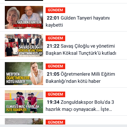
GÜNDEM
22:01
Gülden Tanyeri hayatını
kaybetti
GÜNDEM
21:22
Savaş Çiloğlu ve yönetimi
Başkan Köksal Tunçtürk’ü kutladı
GÜNDEM
21:05
Öğretmenlere Milli Eğitim
Bakanlığı'ndan kötü haber
GÜNDEM
19:34
Zonguldakspor Bolu'da 3
hazırlık maçı oynayacak... İşte
rakipler...
GÜNDEM