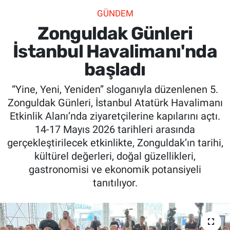
GÜNDEM
SİYASET
Zonguldak Günleri
SPOR
İstanbul Havalimanı'nda
başladı
SAĞLIK
“Yine, Yeni, Yeniden” sloganıyla düzenlenen 5.
Zonguldak Günleri, İstanbul Atatürk Havalimanı
Etkinlik Alanı’nda ziyaretçilerine kapılarını açtı.
14-17 Mayıs 2026 tarihleri arasında
gerçekleştirilecek etkinlikte, Zonguldak’ın tarihi,
kültürel değerleri, doğal güzellikleri,
gastronomisi ve ekonomik potansiyeli
tanıtılıyor.