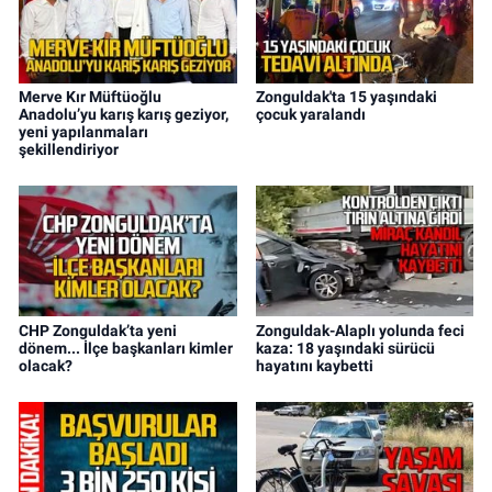
Merve Kır Müftüoğlu
Zonguldak'ta 15 yaşındaki
Anadolu’yu karış karış geziyor,
çocuk yaralandı
yeni yapılanmaları
şekillendiriyor
CHP Zonguldak’ta yeni
Zonguldak-Alaplı yolunda feci
dönem... İlçe başkanları kimler
kaza: 18 yaşındaki sürücü
olacak?
hayatını kaybetti