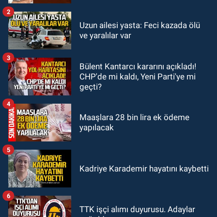
2
GÜNDEM
Uzun ailesi yasta: Feci kazada ölü
19:46
Cumhurbaşkanı Erdoğan’ın
ve yaralılar var
fotoğrafını söküp indirdi
3
Bülent Kantarcı kararını açıkladı!
GÜNDEM
CHP'de mi kaldı, Yeni Parti'ye mi
18:48
Yeni başkan belli oldu:
geçti?
Kongrede dostluk mesajları
4
Maaşlara 28 bin lira ek ödeme
yapılacak
5
Kadriye Karademir hayatını kaybetti
6
TTK işçi alımı duyurusu. Adaylar