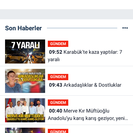
Son Haberler
GÜNDEM
09:52
Karabük'te kaza yaptılar: 7
yaralı
GÜNDEM
09:43
Arkadaşlıklar & Dostluklar
GÜNDEM
00:40
Merve Kır Müftüoğlu
Anadolu’yu karış karış geziyor, yeni
yapılanmaları şekillendiriyor
GÜNDEM