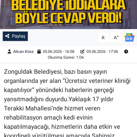
Paylaş
-
+
A
A
Alican Köse
05.06.2026 - 16:58
05.06.2026 - 17:06
Okunma Süresi: 1 Dk
Zonguldak Belediyesi, bazı basın yayın
organlarında yer alan “Ücretsiz veteriner kliniği
kapatılıyor” yönündeki haberlerin gerçeği
yansıtmadığını duyurdu.Yaklaşık 17 yıldır
Terakki Mahallesi’nde hizmet veren
rehabilitasyon amaçlı kedi evinin
kapatılmayacağı, hizmetlerin daha etkin ve
koordineli yürütülmesi amacıyla Sahipsiz