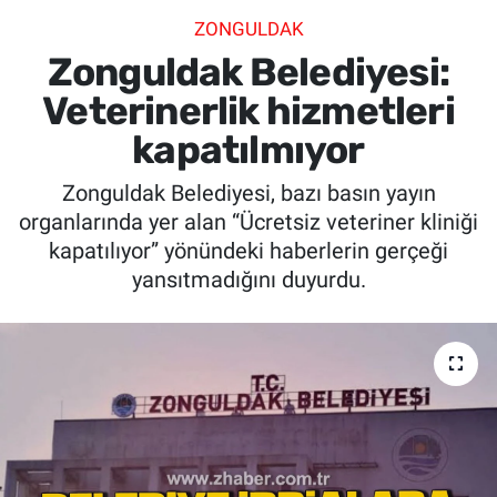
ZONGULDAK
SİYASET
Zonguldak Belediyesi:
SPOR
Veterinerlik hizmetleri
kapatılmıyor
SAĞLIK
Zonguldak Belediyesi, bazı basın yayın
organlarında yer alan “Ücretsiz veteriner kliniği
kapatılıyor” yönündeki haberlerin gerçeği
yansıtmadığını duyurdu.