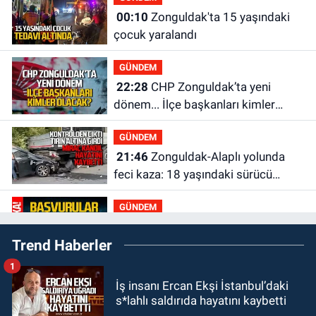
00:10
Zonguldak'ta 15 yaşındaki
çocuk yaralandı
GÜNDEM
22:28
CHP Zonguldak’ta yeni
dönem... İlçe başkanları kimler
olacak?
GÜNDEM
21:46
Zonguldak-Alaplı yolunda
feci kaza: 18 yaşındaki sürücü
hayatını kaybetti
GÜNDEM
21:29
Başvurular başladı: 3 bin
Trend Haberler
250 kişi alınacak
1
GÜNDEM
İş insanı Ercan Ekşi İstanbul’daki
19:56
Otomobille çarpışan
s*lahlı saldırıda hayatını kaybetti
bisikletli ağır yaralandı