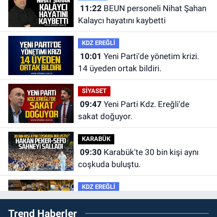
11:22
BEUN personeli Nihat Şahan
Kalaycı hayatını kaybetti
KDZ EREĞLİ
10:01
Yeni Parti'de yönetim krizi.
14 üyeden ortak bildiri.
SİYASET
09:47
Yeni Parti Kdz. Ereğli'de
sakat doğuyor.
KARABÜK
09:30
Karabük'te 30 bin kişi aynı
coşkuda buluştu.
KDZ EREĞLİ
09:24
Zonguldak'ta gece- gündüz
Trend Haberler
ekiplerden dron destekli denetim.