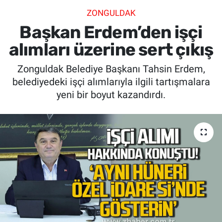
ZONGULDAK
SİYASET
Başkan Erdem’den işçi
SPOR
alımları üzerine sert çıkış
Zonguldak Belediye Başkanı Tahsin Erdem,
SAĞLIK
belediyedeki işçi alımlarıyla ilgili tartışmalara
yeni bir boyut kazandırdı.