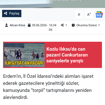
Paylaş
-
+
A
A
Alican Köse
05.06.2026 - 16:34
1
Okunma Süresi: 1
Dk
Kozlu Ilıksu’da can
pazarı! Cankurtaran
saniyelerle yarıştı
Erdem’in, İl Özel İdaresi’ndeki alımları işaret
ederek gazetecilere yönelttiği sözler,
kamuoyunda “torpil” tartışmalarını yeniden
alevlendirdi.