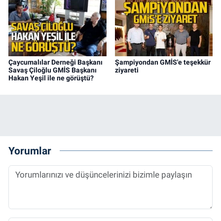
Çaycumalılar Derneği Başkanı
Şampiyondan GMİS'e teşekkür
Savaş Çiloğlu GMİS Başkanı
ziyareti
Hakan Yeşil ile ne görüştü?
Yorumlar