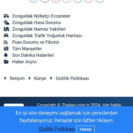
Zonguldak Nöbetçi Eczaneler
Zonguldak Hava Durumu
Zonguldak Namaz Vakitleri
Zonguldak Trafik Yoğunluk Haritası
Puan Durumu ve Fikstür
Tüm Manşetler
Son Dakika Haberleri
Haber Arşivi
İletişim
Künye
Gizlilik Politikası
Copyright © Zhaber.com.tr 2024. Her hakkı
RSS
saklıdır.
En iyi site deneyimi sağlamak için çerezlerden
faydalanıyoruz. Detaylar için lütfen tıklayın.
Gizlilik Politikası
Haber Yazılımı:
TE Bilişim
TAMAM