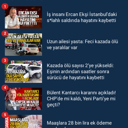
1
GÜNDEM
İş insanı Ercan Ekşi İstanbul’daki
23:55
Devrek Belediyespor, (PGL)
s*lahlı saldırıda hayatını kaybetti
sürecini resmi olarak tamamladı
2
GÜNDEM
Uzun ailesi yasta: Feci kazada ölü
23:19
İstanbul Park satışta!
ve yaralılar var
3
GÜNDEM
Kazada ölü sayısı 2’ye yükseldi:
23:05
Kozlu Belediyespor'dan
Eşinin ardından saatler sonra
3.Lig'e transfer oldu
sürücü de hayatını kaybetti
4
Bülent Kantarcı kararını açıkladı!
CHP'de mi kaldı, Yeni Parti'ye mi
geçti?
5
Maaşlara 28 bin lira ek ödeme