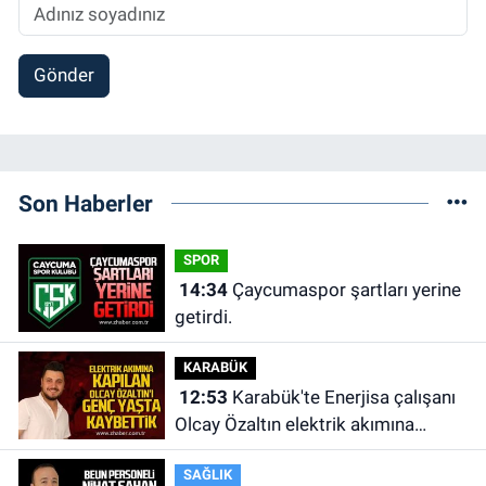
Gönder
Son Haberler
SPOR
14:34
Çaycumaspor şartları yerine
getirdi.
KARABÜK
12:53
Karabük'te Enerjisa çalışanı
Olcay Özaltın elektrik akımına
kapılarak hayatını kaybetti.
SAĞLIK