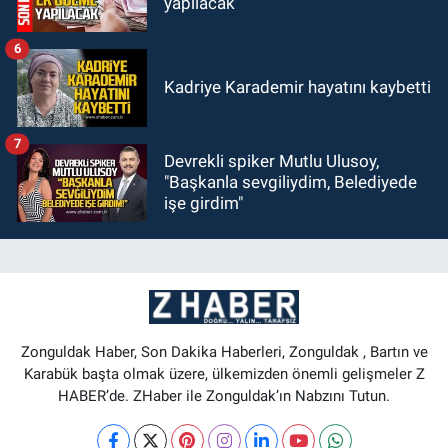
yapılacak
6
Kadriye Karademir hayatını kaybetti
7
Devrekli spiker Mutlu Ulusoy,
"Başkanla sevgiliydim, Belediyede
işe girdim"
Zonguldak Haber, Son Dakika Haberleri, Zonguldak , Bartın ve
Karabük başta olmak üzere, ülkemizden önemli gelişmeler Z
HABER’de. ZHaber ile Zonguldak’ın Nabzını Tutun.