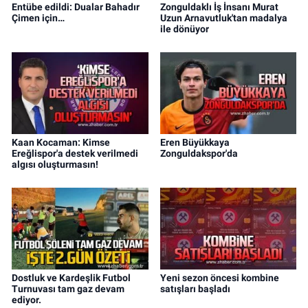
Entübe edildi: Dualar Bahadır
Zonguldaklı İş İnsanı Murat
Çimen için…
Uzun Arnavutluk'tan madalya
ile dönüyor
Kaan Kocaman: Kimse
Eren Büyükkaya
Ereğlispor'a destek verilmedi
Zonguldakspor'da
algısı oluşturmasın!
Dostluk ve Kardeşlik Futbol
Yeni sezon öncesi kombine
Turnuvası tam gaz devam
satışları başladı
ediyor.