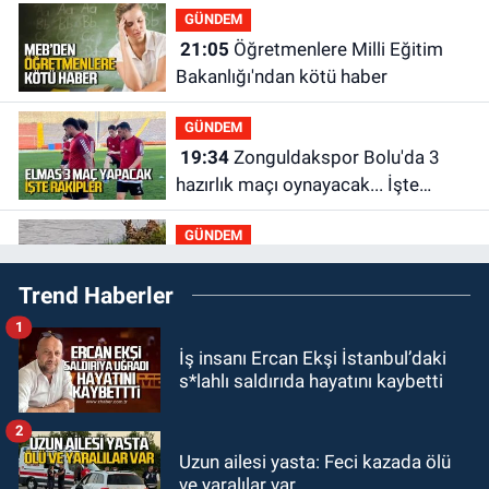
GÜNDEM
21:05
Öğretmenlere Milli Eğitim
Bakanlığı'ndan kötü haber
GÜNDEM
19:34
Zonguldakspor Bolu'da 3
hazırlık maçı oynayacak... İşte
rakipler...
GÜNDEM
19:27
Çaycuma ırmağında görüldü:
Trend Haberler
Görenler şaşkınlık yaşadı
1
GÜNDEM
İş insanı Ercan Ekşi İstanbul’daki
19:12
TMO kabuklu fındık alım
s*lahlı saldırıda hayatını kaybetti
fiyatlarını açıkladı
2
GÜNDEM
Uzun ailesi yasta: Feci kazada ölü
18:52
Zonguldak'ta pitbul köpek
ve yaralılar var