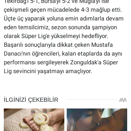
Tekirdağ'ı 5-1, Bursa'yı 5-2 ve Muğla'yı ise
çekişmeli geçen mücadelede 4-3 mağlup etti.
Üçte üç yaparak yoluna emin adımlarla devam
eden temsilcimiz, sezon sonunda şampiyon
olarak Süper Lig'e yükselmeyi hedefliyor.
Başarılı sonuçlarıyla dikkat çeken Mustafa
Danacı'nın öğrencileri, kalan etaplarda da aynı
performansı sergileyerek Zonguldak'a Süper
Lig sevincini yaşatmayı amaçlıyor.