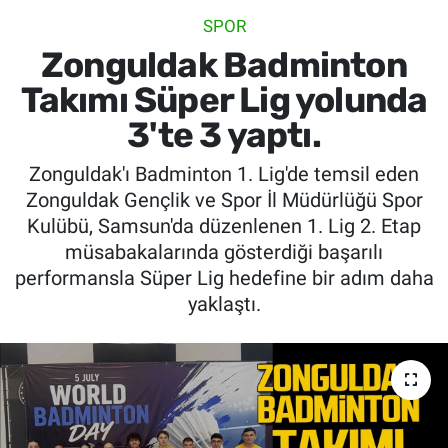
SPOR
SİYASET
Zonguldak Badminton
SPOR
Takımı Süper Lig yolunda
3'te 3 yaptı.
SAĞLIK
Zonguldak'ı Badminton 1. Lig'de temsil eden
Zonguldak Gençlik ve Spor İl Müdürlüğü Spor
Kulübü, Samsun'da düzenlenen 1. Lig 2. Etap
müsabakalarında gösterdiği başarılı
performansla Süper Lig hedefine bir adım daha
yaklaştı.