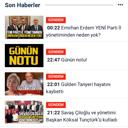
Son Haberler
GÜNDEM
00:22
Emirhan Erdem YENİ Parti İl
yönetiminden neden yok?
GÜNDEM
22:47
Günün notu!
GÜNDEM
22:01
Gülden Tanyeri hayatını
kaybetti
GÜNDEM
21:22
Savaş Çiloğlu ve yönetimi
Başkan Köksal Tunçtürk’ü kutladı