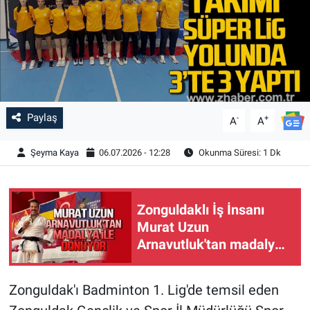
Paylaş
-
+
A
A
Şeyma Kaya
06.07.2026 - 12:28
Okunma Süresi: 1 Dk
Zonguldaklı İş İnsanı
Murat Uzun
Arnavutluk'tan madalya
ile dönüyor
Zonguldak'ı Badminton 1. Lig'de temsil eden