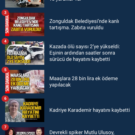
anne ve çocuğuna saldırdı: Tedavi
altındalar
3
GÜNDEM
Zonguldak Belediyesi’nde kanlı
18:44
Zonguldak'ta araç yayaya
tartışma. Zabıta vuruldu
çarptı: Ağır yaralanan yaya tedavi
altına alındı
4
Kazada ölü sayısı 2’ye yükseldi:
Eşinin ardından saatler sonra
sürücü de hayatını kaybetti
5
Maaşlara 28 bin lira ek ödeme
yapılacak
6
Kadriye Karademir hayatını kaybetti
7
Devrekli spiker Mutlu Ulusoy,