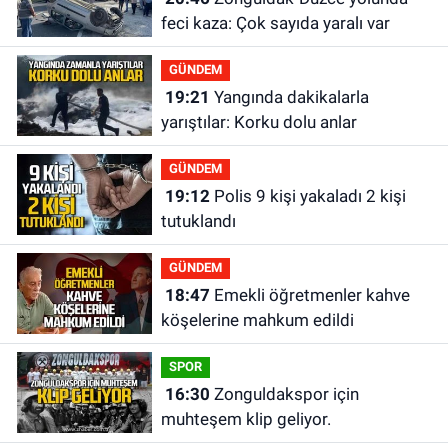
feci kaza: Çok sayıda yaralı var
GÜNDEM
19:21
Yangında dakikalarla
yarıştılar: Korku dolu anlar
GÜNDEM
19:12
Polis 9 kişi yakaladı 2 kişi
tutuklandı
GÜNDEM
18:47
Emekli öğretmenler kahve
köşelerine mahkum edildi
SPOR
16:30
Zonguldakspor için
muhteşem klip geliyor.