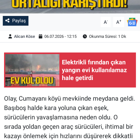
Paylaş
-
+
A
A
Alican Köse
06.07.2026 - 12:15
Okunma Süresi: 1 Dk
Elektrikli fırından çıkan
yangın evi kullanılamaz
hale getirdi
Olay, Cumayanı köyü mevkiinde meydana geldi.
Başıboş halde kara yoluna çıkan eşek,
sürücülerin yavaşlamasına neden oldu. O
sırada yoldan geçen araç sürücüleri, ihtimal bir
kazayı önlemek için hızlarını düşürerek dikkatli