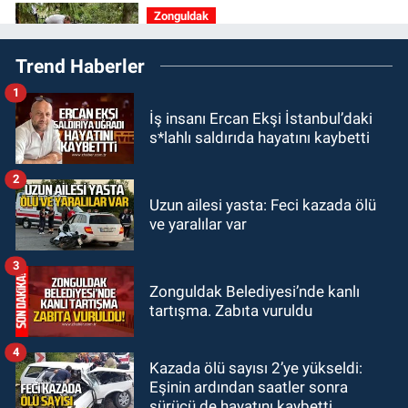
Zonguldak
15:41
Zeki Tosun ölümünün birinci
Trend Haberler
yılında mezarı başında anıldı.
1
KDZ EREĞLİ
İş insanı Ercan Ekşi İstanbul’daki
15:11
Kdz. Ereğli'de Mervealtı
s*lahlı saldırıda hayatını kaybetti
Plajı’ndaki çadır ve baraka işgalleri
kaldırıldı.
2
KOZLU
Uzun ailesi yasta: Feci kazada ölü
14:31
Kozlu'da Nazım Zararcı
ve yaralılar var
evinde ölü bulundu.
3
MAGAZİN
Zonguldak Belediyesi’nde kanlı
12:45
Ülkü Hilal Çiftçi’nin ailesinde
tartışma. Zabıta vuruldu
yeni kriz. “Kızımın parasını
çapkınlıkta yiyor”
4
Kazada ölü sayısı 2’ye yükseldi:
Eşinin ardından saatler sonra
sürücü de hayatını kaybetti