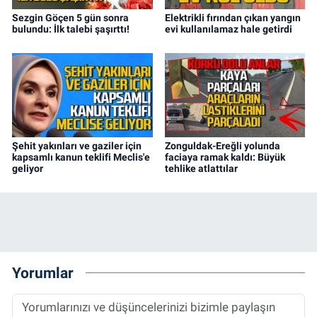
Sezgin Göçen 5 gün sonra
Elektrikli fırından çıkan yangın
bulundu: İlk talebi şaşırttı!
evi kullanılamaz hale getirdi
Şehit yakınları ve gaziler için
Zonguldak-Ereğli yolunda
kapsamlı kanun teklifi Meclis'e
faciaya ramak kaldı: Büyük
geliyor
tehlike atlattılar
Yorumlar