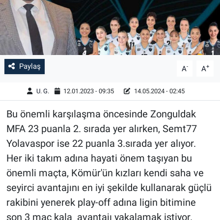
Paylaş
-
+
A
A
U. G.
12.01.2023 - 09:35
14.05.2024 - 02:45
Bu önemli karşılaşma öncesinde Zonguldak
MFA 23 puanla 2. sırada yer alırken, Semt77
Yolavaspor ise 22 puanla 3.sırada yer alıyor.
Her iki takım adına hayati önem taşıyan bu
önemli maçta, Kömür'ün kızları kendi saha ve
seyirci avantajını en iyi şekilde kullanarak güçlü
rakibini yenerek play-off adına ligin bitimine
son 3 maç kala avantajı yakalamak istiyor.