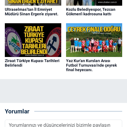
Ultraselmas’tan İl Emniyet
Kozlu Belediyespor, Tezcan
Müdürü Sinan Ergen’e ziyaret.
Gökmen'i kadrosuna kattı
Ziraat Türkiye Kupası Tarihleri
Yaz Kur'an Kursları Arası
Belirlendi
Futbol Turnuvası'nde çeyrek
final heyecanı.
Yorumlar