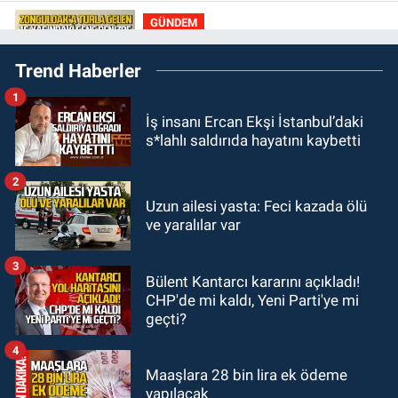
böyle uyardı!
GÜNDEM
23:21
Zonguldak'a tur ile gelip
Trend Haberler
denize giren 16 yaşındaki çocuk
kayboldu: Son anları kamerada
1
GÜNDEM
İş insanı Ercan Ekşi İstanbul’daki
22:54
Zonguldakspor Nevzat Bilen
s*lahlı saldırıda hayatını kaybetti
ile resmen anlaştı: Elmas'a golcü
kanat
2
GÜNDEM
Uzun ailesi yasta: Feci kazada ölü
22:40
Mustafa Çağlayan, Hakan
ve yaralılar var
Ergin’in ailesine taziye ziyaretinde
bulundu
3
Bülent Kantarcı kararını açıkladı!
GÜNDEM
CHP'de mi kaldı, Yeni Parti'ye mi
22:12
Kaza anı kamerada: İşçi
geçti?
servisi ile otomobil çarpıştı: Çok
sayıda yaralı var
4
Maaşlara 28 bin lira ek ödeme
yapılacak