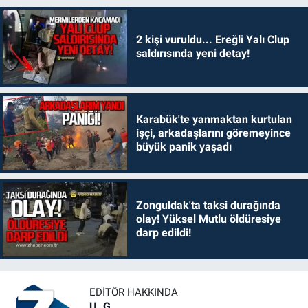
2 kişi vuruldu... Ereğli Yalı Clup
saldırısında yeni detay!
Karabük'te yanmaktan kurtulan
işçi, arkadaşlarını göremeyince
büyük panik yaşadı
Zonguldak'ta taksi durağında
olay! Yüksel Mutlu öldüresiye
darp edildi!
EDITÖR HAKKINDA
U. G.