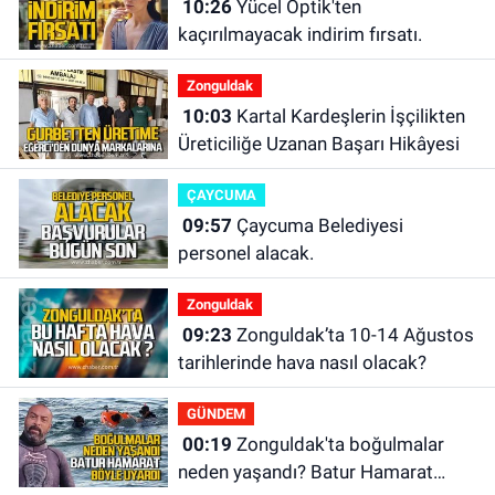
10:26
Yücel Optik'ten
kaçırılmayacak indirim fırsatı.
Zonguldak
10:03
Kartal Kardeşlerin İşçilikten
Üreticiliğe Uzanan Başarı Hikâyesi
ÇAYCUMA
09:57
Çaycuma Belediyesi
personel alacak.
Zonguldak
09:23
Zonguldak’ta 10-14 Ağustos
tarihlerinde hava nasıl olacak?
GÜNDEM
00:19
Zonguldak'ta boğulmalar
neden yaşandı? Batur Hamarat