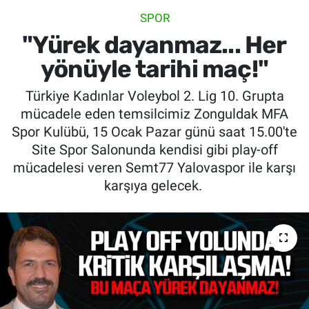
SPOR
SİYASET
"Yürek dayanmaz... Her
SPOR
yönüyle tarihi maç!"
Türkiye Kadınlar Voleybol 2. Lig 10. Grupta
SAĞLIK
mücadele eden temsilcimiz Zonguldak MFA
Spor Kulübü, 15 Ocak Pazar günü saat 15.00'te
Site Spor Salonunda kendisi gibi play-off
mücadelesi veren Semt77 Yalovaspor ile karşı
karşıya gelecek.