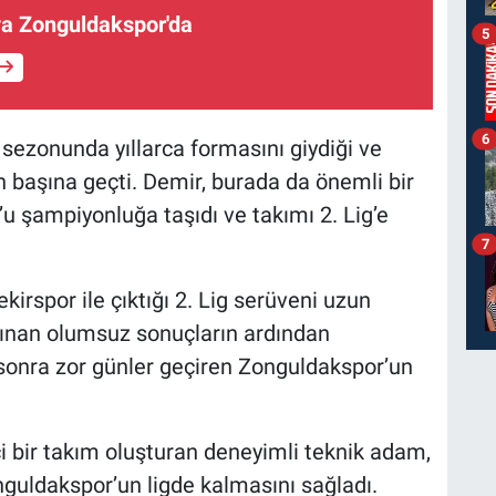
a Zonguldakspor'da
5
6
 sezonunda yıllarca formasını giydiği ve
un başına geçti. Demir, burada da önemli bir
u şampiyonluğa taşıdı ve takımı 2. Lig’e
7
rspor ile çıktığı 2. Lig serüveni uzun
lınan olumsuz sonuçların ardından
 sonra zor günler geçiren Zonguldakspor’un
 bir takım oluşturan deneyimli teknik adam,
onguldakspor’un ligde kalmasını sağladı.