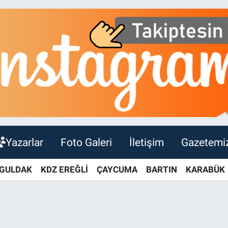
Yazarlar
Foto Galeri
İletişim
Gazetemi
GULDAK
KDZ EREĞLİ
ÇAYCUMA
BARTIN
KARABÜK