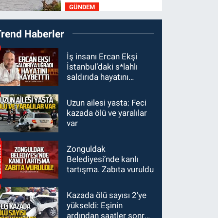
GÜNDEM
rakipler...
19:27
Çaycuma
Trend Haberler
ırmağında görüldü:
Görenler şaşkınlık
GÜNDEM
İş insanı Ercan Ekşi
yaşadı
İstanbul’daki s*lahlı
19:12
TMO kabuklu
saldırıda hayatını
fındık alım fiyatlarını
kaybetti
açıkladı
Uzun ailesi yasta: Feci
GÜNDEM
kazada ölü ve yaralılar
18:52
Zonguldak'ta
var
pitbul köpek anne ve
çocuğuna saldırdı:
Zonguldak
GÜNDEM
Tedavi altındalar
Belediyesi’nde kanlı
18:44
Zonguldak'ta
tartışma. Zabıta vuruldu
araç yayaya çarptı: Ağır
yaralanan yaya tedavi
Kazada ölü sayısı 2’ye
altına alındı
yükseldi: Eşinin
ardından saatler sonra