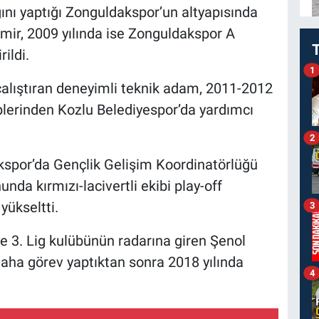
ğını yaptığı Zonguldakspor’un altyapısında
emir, 2009 yılında ise Zonguldakspor A
ildi.
1
çalıştıran deneyimli teknik adam, 2011-2012
lerinden Kozlu Belediyespor’da yardımcı
2
kspor’da Gençlik Gelişim Koordinatörlüğü
da kırmızı-lacivertli ekibi play-off
yükseltti.
3
ve 3. Lig kulübünün radarına giren Şenol
aha görev yaptıktan sonra 2018 yılında
4