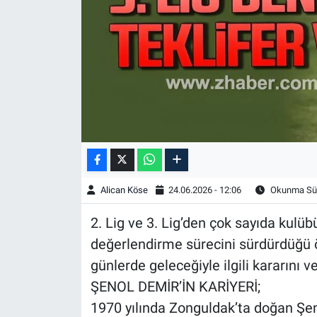
Alican Köse
24.06.2026 - 12:06
Okunma Sür
2. Lig ve 3. Lig’den çok sayıda kulü
değerlendirme sürecini sürdürdüğü öğ
günlerde geleceğiyle ilgili kararını 
ŞENOL DEMİR’İN KARİYERİ;
1970 yılında Zonguldak’ta doğan Şen