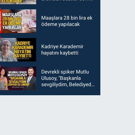
sürücü de hayatını
kaybetti
Maaşlara 28 bin lira ek
ödeme yapılacak
Kadriye Karademir
hayatını kaybetti
Devrekli spiker Mutlu
Ulusoy, "Başkanla
sevgiliydim, Belediyede
işe girdim"