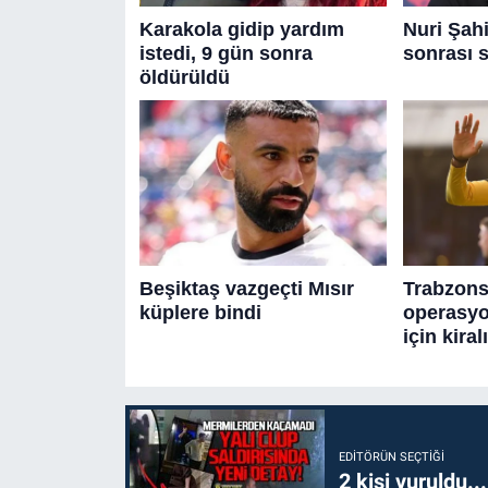
EDITÖRÜN SEÇTIĞI
2 kişi vuruldu..