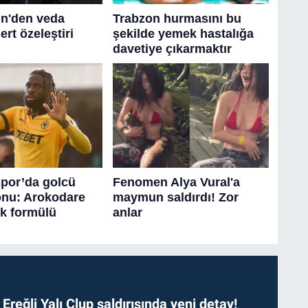
. Ereğli Yalı Clup saldırısında yeni detay!