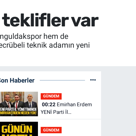
teklifler var
Zonguldakspor hem de
ecrübeli teknik adamın yeni
Son Haberler
GÜNDEM
00:22
Emirhan Erdem
YENİ Parti İl
yönetiminden neden
yok?
GÜNDEM