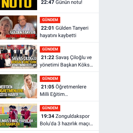
22:47
Günün notu!
GÜNDEM
22:01
Gülden Tanyeri
hayatını kaybetti
GÜNDEM
21:22
Savaş Çiloğlu ve
yönetimi Başkan Köksal
Tunçtürk’ü kutladı
GÜNDEM
21:05
Öğretmenlere
Milli Eğitim
Bakanlığı'ndan kötü
GÜNDEM
haber
19:34
Zonguldakspor
Bolu'da 3 hazırlık maçı
oynayacak... İşte