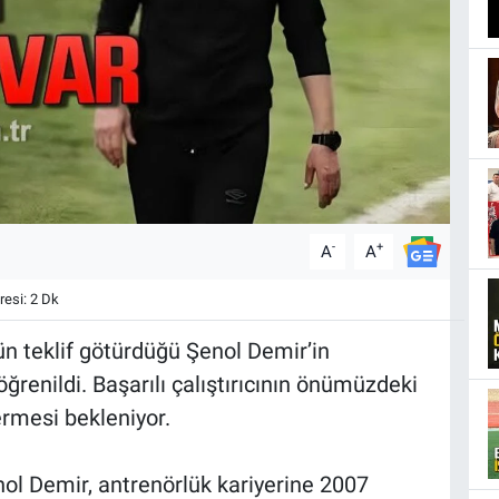
-
+
A
A
esi: 2 Dk
bün teklif götürdüğü Şenol Demir’in
renildi. Başarılı çalıştırıcının önümüzdeki
vermesi bekleniyor.
ol Demir, antrenörlük kariyerine 2007