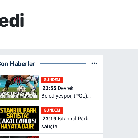
edi
Son Haberler
GÜNDEM
23:55
Devrek
Belediyespor, (PGL)
sürecini resmi olarak
GÜNDEM
tamamladı
23:19
İstanbul Park
satışta!