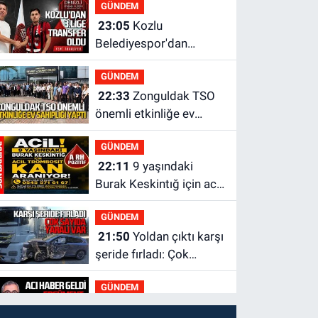
GÜNDEM
23:05
Kozlu
Belediyespor'dan
3.Lig'e transfer oldu
GÜNDEM
22:33
Zonguldak TSO
önemli etkinliğe ev
sahipliği yaptı
GÜNDEM
22:11
9 yaşındaki
Burak Keskintığ için acil
Trombosit Arh (+) kana
GÜNDEM
ihtiyaç var
21:50
Yoldan çıktı karşı
şeride fırladı: Çok
sayıda yaralı var
GÜNDEM
21:38
Ercüment