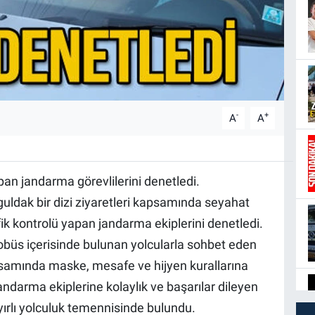
-
+
A
A
pan jandarma görevlilerini denetledi.
ldak bir dizi ziyaretleri kapsamında seyahat
k kontrolü yapan jandarma ekiplerini denetledi.
tobüs içerisinde bulunan yolcularla sohbet eden
psamında maske, mesafe ve hijyen kurallarına
darma ekiplerine kolaylık ve başarılar dileyen
yırlı yolculuk temennisinde bulundu.