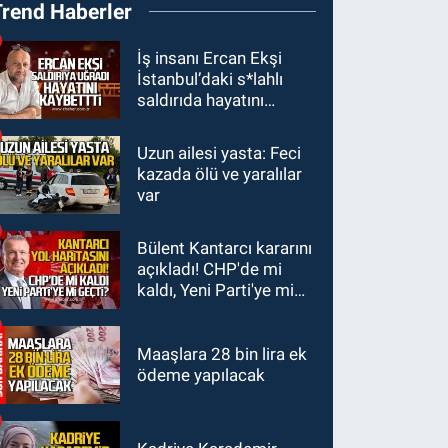
Trend Haberler
Ünal'dan acık haber
geldi: Ameliyata
GÜNDEM
İş insanı Ercan Ekşi
dayanamadı
İstanbul’daki s*lahlı
21:12
Yönetim kulübü
saldırıda hayatını
önce borç batağına
kaybetti
soktu şimdi de
Uzun ailesi yasta: Feci
GÜNDEM
görevden kaçtığını
kazada ölü ve yaralılar
20:56
Otomobilin
resmen açıkladı
var
çarptığı yaşlı adam
hayatını kaybetti
Bülent Kantarcı kararını
GÜNDEM
açıkladı! CHP'de mi
20:46
Zonguldak-
kaldı, Yeni Parti'ye mi
Düzce yolunda feci
geçti?
kaza: Çok sayıda yaralı
var
Maaşlara 28 bin lira ek
ödeme yapılacak