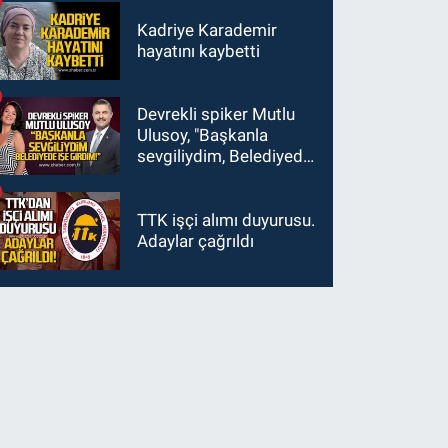
Kadriye Karademir
hayatını kaybetti
Devrekli spiker Mutlu
Ulusoy, "Başkanla
sevgiliydim, Belediyede
işe girdim"
TTK işçi alımı duyurusu.
Adaylar çağrıldı