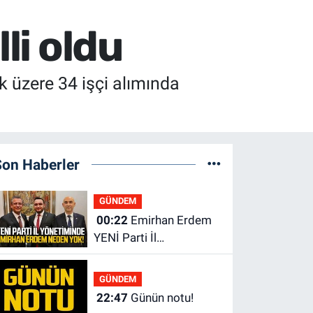
li oldu
 üzere 34 işçi alımında
Son Haberler
GÜNDEM
00:22
Emirhan Erdem
YENİ Parti İl
yönetiminden neden
yok?
GÜNDEM
22:47
Günün notu!