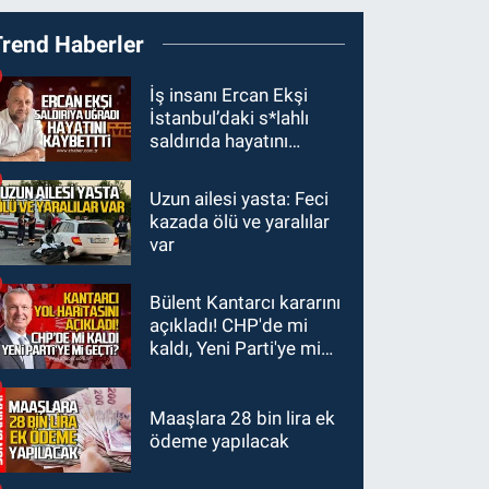
19:27
Çaycuma
Trend Haberler
ırmağında görüldü:
Görenler şaşkınlık
GÜNDEM
İş insanı Ercan Ekşi
yaşadı
İstanbul’daki s*lahlı
19:12
TMO kabuklu
saldırıda hayatını
fındık alım fiyatlarını
kaybetti
açıkladı
Uzun ailesi yasta: Feci
GÜNDEM
kazada ölü ve yaralılar
18:52
Zonguldak'ta
var
pitbul köpek anne ve
çocuğuna saldırdı:
Bülent Kantarcı kararını
GÜNDEM
Tedavi altındalar
açıkladı! CHP'de mi
18:44
Zonguldak'ta
kaldı, Yeni Parti'ye mi
araç yayaya çarptı: Ağır
geçti?
yaralanan yaya tedavi
altına alındı
Maaşlara 28 bin lira ek
ödeme yapılacak