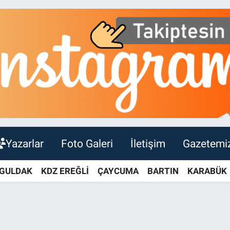
Yazarlar
Foto Galeri
İletişim
Gazetemi
GULDAK
KDZ EREĞLİ
ÇAYCUMA
BARTIN
KARABÜK