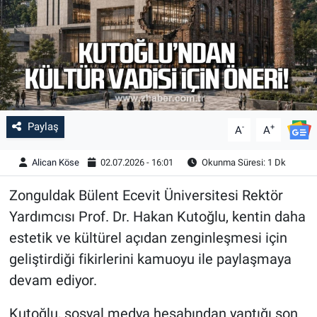
Paylaş
-
+
A
A
Alican Köse
02.07.2026 - 16:01
Okunma Süresi: 1 Dk
Zonguldak Bülent Ecevit Üniversitesi Rektör
Yardımcısı Prof. Dr. Hakan Kutoğlu, kentin daha
estetik ve kültürel açıdan zenginleşmesi için
geliştirdiği fikirlerini kamuoyu ile paylaşmaya
devam ediyor.
Kutoğlu, sosyal medya hesabından yaptığı son