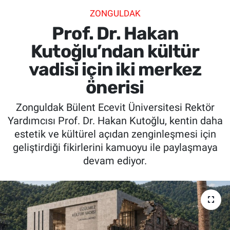
ZONGULDAK
SİYASET
Prof. Dr. Hakan
SPOR
Kutoğlu’ndan kültür
vadisi için iki merkez
SAĞLIK
önerisi
Zonguldak Bülent Ecevit Üniversitesi Rektör
Yardımcısı Prof. Dr. Hakan Kutoğlu, kentin daha
estetik ve kültürel açıdan zenginleşmesi için
geliştirdiği fikirlerini kamuoyu ile paylaşmaya
devam ediyor.