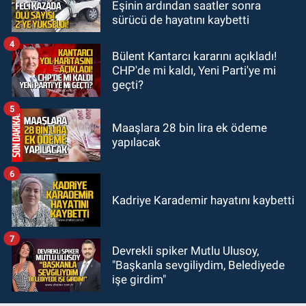
Eşinin ardından saatler sonra
Hilal Çiftçi'nin babasından suç
sürücü de hayatını kaybetti
duyurusu
4
Bülent Kantarcı kararını açıkladı!
CHP'de mi kaldı, Yeni Parti'ye mi
geçti?
5
Maaşlara 28 bin lira ek ödeme
yapılacak
6
Kadriye Karademir hayatını kaybetti
7
Devrekli spiker Mutlu Ulusoy,
"Başkanla sevgiliydim, Belediyede
işe girdim"