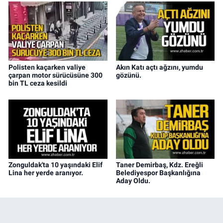
Polisten kaçarken valiye
Akın Katı açtı ağzını, yumdu
çarpan motor sürücüsüne 300
gözünü.
bin TL ceza kesildi
Zonguldak'ta 10 yaşındaki Elif
Taner Demirbaş, Kdz. Ereğli
Lina her yerde aranıyor.
Belediyespor Başkanlığına
Aday Oldu.