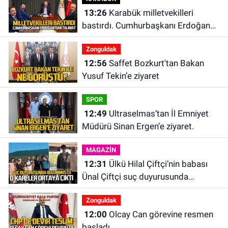
13:26
Karabük milletvekilleri
bastırdı. Cumhurbaşkanı Erdoğan
talimat verdi
Zonguldak
12:56
Saffet Bozkurt'tan Bakan
Yusuf Tekin’e ziyaret
SPOR
12:49
Ultraselmas’tan İl Emniyet
Müdürü Sinan Ergen’e ziyaret.
MAGAZİN
12:31
Ülkü Hilal Çiftçi’nin babası
Ünal Çiftçi suç duyurusunda
bulundu. Birlikte çekilen kareler
Zonguldak
ortaya çıktı.
12:00
Olcay Can görevine resmen
başladı.