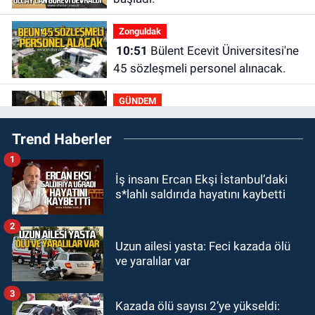
Zonguldak
10:51
Bülent Ecevit Üniversitesi'ne
45 sözleşmeli personel alınacak.
GÜNDEM
10:00
Dışarıdakiler: Bir Zamanlar
Trend Haberler
Almanya’da’ 21 Ağustos’ta
vizyonda.
1
GÜNDEM
İş insanı Ercan Ekşi İstanbul’daki
22:57
Kim yeni kim eski!
s*lahlı saldırıda hayatını kaybetti
GÜNDEM
2
21:11
Zonguldak’ta A101
Uzun ailesi yasta: Feci kazada ölü
ve yaralılar var
müşteriden iki kez tahsilat yaptı
geri ödemiyor!
3
GÜNDEM
Kazada ölü sayısı 2’ye yükseldi:
20:48
Zonguldaklı oyuncu Ülkü