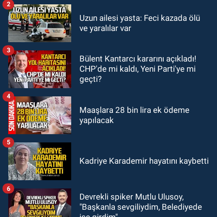
2
GÜNDEM
Uzun ailesi yasta: Feci kazada ölü
20:46
Zonguldak-Düzce yolunda
ve yaralılar var
feci kaza: Çok sayıda yaralı var
3
Bülent Kantarcı kararını açıkladı!
GÜNDEM
CHP'de mi kaldı, Yeni Parti'ye mi
19:21
Yangında dakikalarla
geçti?
yarıştılar: Korku dolu anlar
4
Maaşlara 28 bin lira ek ödeme
yapılacak
5
Kadriye Karademir hayatını kaybetti
6
Devrekli spiker Mutlu Ulusoy,
"Başkanla sevgiliydim, Belediyede