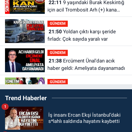
22:11
9 yaşındaki Burak Keskintığ
için acil Trombosit Arh (+) kana
ihtiyaç var
GÜNDEM
21:50
Yoldan çıktı karşı şeride
fırladı: Çok sayıda yaralı var
GÜNDEM
21:38
Ercüment Ünal'dan acık
haber geldi: Ameliyata dayanamadı
GÜNDEM
21:12
Yönetim kulübü önce borç
Trend Haberler
batağına soktu şimdi de görevden
kaçtığını resmen açıkladı
1
GÜNDEM
İş insanı Ercan Ekşi İstanbul’daki
20:56
Otomobilin çarptığı yaşlı
s*lahlı saldırıda hayatını kaybetti
adam hayatını kaybetti