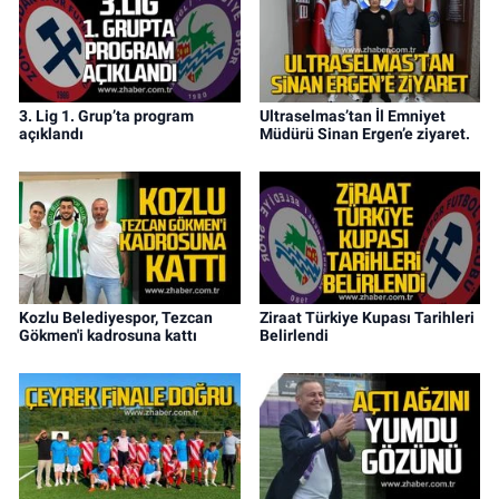
3. Lig 1. Grup’ta program
Ultraselmas’tan İl Emniyet
açıklandı
Müdürü Sinan Ergen’e ziyaret.
Kozlu Belediyespor, Tezcan
Ziraat Türkiye Kupası Tarihleri
Gökmen'i kadrosuna kattı
Belirlendi