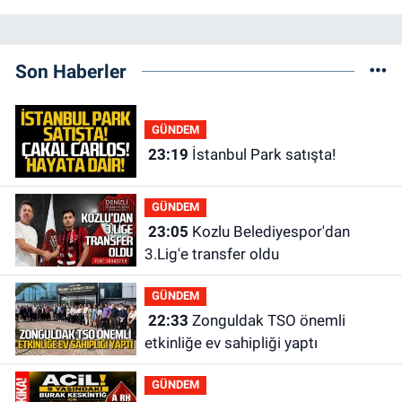
Son Haberler
GÜNDEM
23:19
İstanbul Park satışta!
GÜNDEM
23:05
Kozlu Belediyespor'dan
3.Lig'e transfer oldu
GÜNDEM
22:33
Zonguldak TSO önemli
etkinliğe ev sahipliği yaptı
GÜNDEM