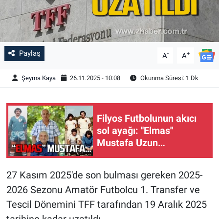
Paylaş
-
+
A
A
Şeyma Kaya
26.11.2025 - 10:08
Okunma Süresi: 1 Dk
Filyos Futbolunun akıcı
sol ayağı: ''Elmas''
Mustafa Uzun…
27 Kasım 2025'de son bulması gereken 2025-
2026 Sezonu Amatör Futbolcu 1. Transfer ve
Tescil Dönemini TFF tarafından 19 Aralık 2025