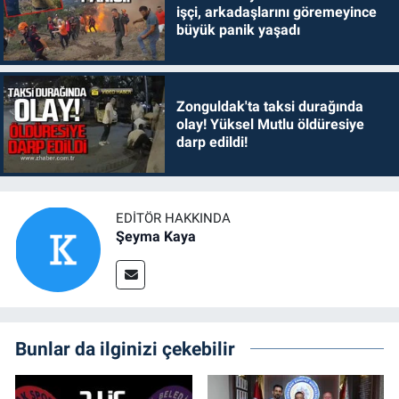
işçi, arkadaşlarını göremeyince
büyük panik yaşadı
Zonguldak'ta taksi durağında
olay! Yüksel Mutlu öldüresiye
darp edildi!
EDITÖR HAKKINDA
Şeyma Kaya
Bunlar da ilginizi çekebilir