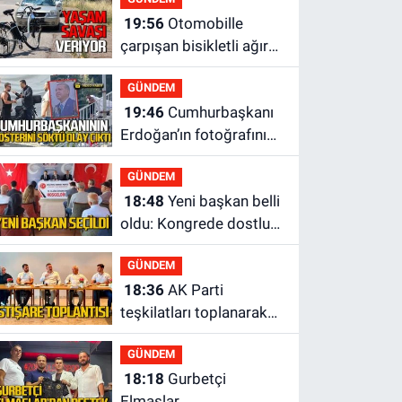
19:56
Otomobille
çarpışan bisikletli ağır
yaralandı
GÜNDEM
19:46
Cumhurbaşkanı
Erdoğan’ın fotoğrafını
söküp indirdi
GÜNDEM
18:48
Yeni başkan belli
oldu: Kongrede dostluk
mesajları
GÜNDEM
18:36
AK Parti
teşkilatları toplanarak
istişarede bulundu
GÜNDEM
18:18
Gurbetçi
Elmaslar