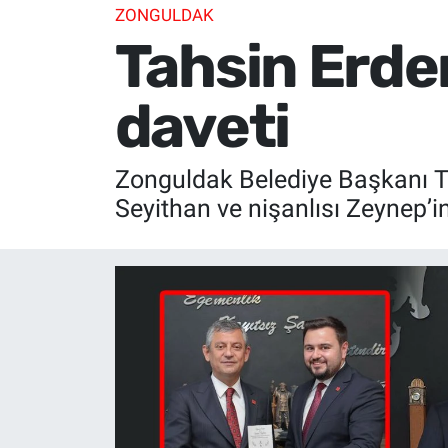
ZONGULDAK
Tahsin Erde
daveti
Zonguldak Belediye Başkanı T
Seyithan ve nişanlısı Zeynep’i