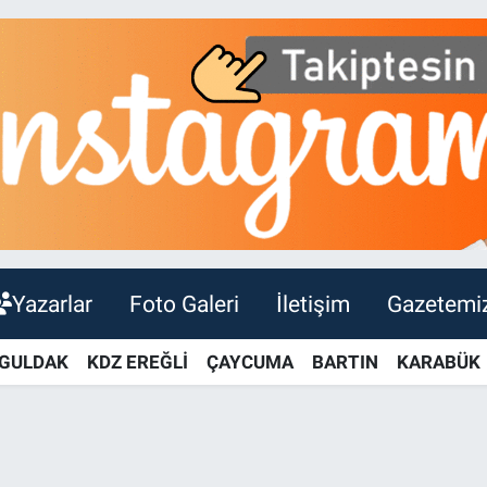
Yazarlar
Foto Galeri
İletişim
Gazetemi
GULDAK
KDZ EREĞLİ
ÇAYCUMA
BARTIN
KARABÜK