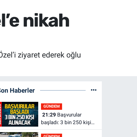
’e nikah
el’i ziyaret ederek oğlu
Son Haberler
GÜNDEM
21:29
Başvurular
başladı: 3 bin 250 kişi
alınacak
GÜNDEM