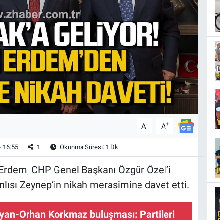
-
+
A
A
- 16:55
1
Okunma Süresi: 1 Dk
Erdem, CHP Genel Başkanı Özgür Özel’i
nlısı Zeynep’in nikah merasimine davet etti.
yan-Orhan Korkmaz buluşması: Partileri