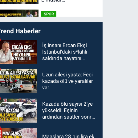
Zonguldakspor’a
SPOR
destek oldu
17:17
Trend Haberler
Zonguldakspor’dan
Süper transfer.
SİYASET
İş insanı Ercan Ekşi
İstanbul’daki s*lahlı
16:50
Ereğli ve Alaplı
saldırıda hayatını
teşkilat anahtarları
kaybetti
teslim edildi.
Uzun ailesi yasta: Feci
GÜNDEM
kazada ölü ve yaralılar
16:07
Okul Liderliğinde
var
Karakter ve Donanımın
Belirleyici Rolü
Kazada ölü sayısı 2’ye
SPOR
yükseldi: Eşinin
14:34
Çaycumaspor
ardından saatler sonra
şartları yerine getirdi.
sürücü de hayatını
kaybetti
Maaşlara 28 bin lira ek