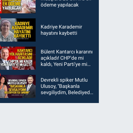
ödeme yapılacak
Kadriye Karademir
hayatını kaybetti
Bülent Kantarcı kararını
açıkladı! CHP'de mi
kaldı, Yeni Parti'ye mi
geçti?
Devrekli spiker Mutlu
Ulusoy, "Başkanla
sevgiliydim, Belediyede
işe girdim"