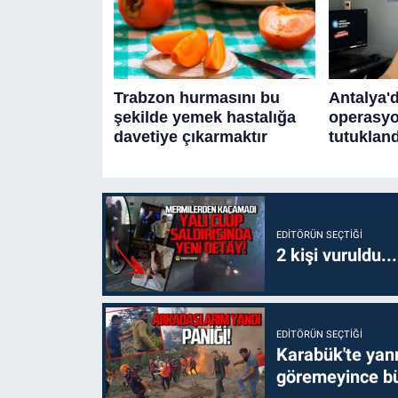
EDITÖRÜN SEÇTIĞI
2 kişi vuruldu..
EDITÖRÜN SEÇTIĞI
Karabük'te yanm
göremeyince bü