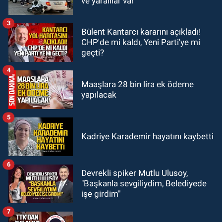
ve yaralılar var
çarptı: Ağır yaralanan yaya tedavi
altına alındı
3
Bülent Kantarcı kararını açıkladı!
GÜNDEM
CHP'de mi kaldı, Yeni Parti'ye mi
18:32
İşçi lideri Şemsi Denizer
geçti?
kabri başında anıldı
4
Maaşlara 28 bin lira ek ödeme
yapılacak
5
Kadriye Karademir hayatını kaybetti
6
Devrekli spiker Mutlu Ulusoy,
"Başkanla sevgiliydim, Belediyede
işe girdim"
7