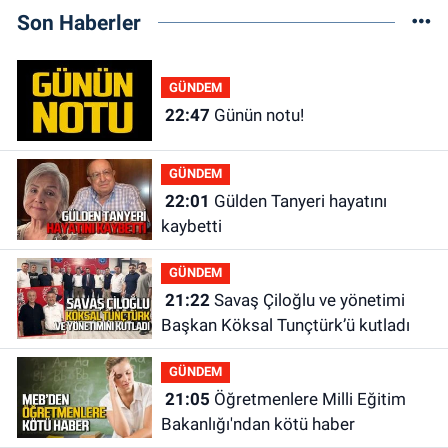
Son Haberler
GÜNDEM
22:47
Günün notu!
GÜNDEM
22:01
Gülden Tanyeri hayatını
kaybetti
GÜNDEM
21:22
Savaş Çiloğlu ve yönetimi
Başkan Köksal Tunçtürk’ü kutladı
GÜNDEM
21:05
Öğretmenlere Milli Eğitim
Bakanlığı'ndan kötü haber