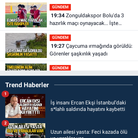
GÜNDEM
19:34
Zonguldakspor Bolu'da 3
hazırlık maçı oynayacak... İşte
rakipler...
GÜNDEM
19:27
Çaycuma ırmağında görüldü:
Görenler şaşkınlık yaşadı
GÜNDEM
19:12
TMO kabuklu fındık alım
Trend Haberler
fiyatlarını açıkladı
1
GÜNDEM
İş insanı Ercan Ekşi İstanbul’daki
18:52
Zonguldak'ta pitbul köpek
s*lahlı saldırıda hayatını kaybetti
anne ve çocuğuna saldırdı: Tedavi
altındalar
2
GÜNDEM
Uzun ailesi yasta: Feci kazada ölü
18:44
Zonguldak'ta araç yayaya