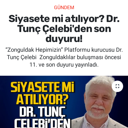
GÜNDEM
SİYASET
Siyasete mi atılıyor? Dr.
SPOR
Tunç Çelebi'den son
duyuru!
SAĞLIK
“Zonguldak Hepimizin” Platformu kurucusu Dr.
Tunç Çelebi Zonguldaklılar buluşması öncesi
11. ve son duyuru yayınladı.