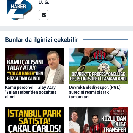
U. G.
Bunlar da ilginizi çekebilir
Kamu personeli Talay Atay
Devrek Belediyespor, (PGL)
"Yalan Haber"den gözaltına
sürecini resmi olarak
alındı
tamamladı