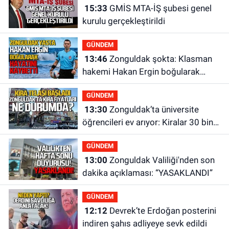
15:33
GMİS MTA-İŞ şubesi genel
kurulu gerçekleştirildi
GÜNDEM
13:46
Zonguldak şokta: Klasman
hakemi Hakan Ergin boğularak
hayatını kaybetti
GÜNDEM
13:30
Zonguldak’ta üniversite
öğrencileri ev arıyor: Kiralar 30 bin
liraya kadar çıkıyor
GÜNDEM
13:00
Zonguldak Valiliği'nden son
dakika açıklaması: “YASAKLANDI”
GÜNDEM
12:12
Devrek’te Erdoğan posterini
indiren şahıs adliyeye sevk edildi