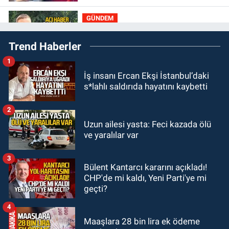
GÜNDEM
11:50
9 yaşındaki Burak
Trend Haberler
Keskintığ’dan acı haber
1
GÜNDEM
İş insanı Ercan Ekşi İstanbul’daki
11:19
Zonguldak’ta bir öğrencinin
s*lahlı saldırıda hayatını kaybetti
yeni eğitim yılına başlama maliyeti
ne kadar?
2
GÜNDEM
Uzun ailesi yasta: Feci kazada ölü
11:13
Şaşırtmadı... Akaryakıta bir
ve yaralılar var
zam daha geliyor
3
Bülent Kantarcı kararını açıkladı!
GÜNDEM
CHP'de mi kaldı, Yeni Parti'ye mi
11:00
Belediye duyurdu! Yüzme
geçti?
yarışması ertelendi
4
Maaşlara 28 bin lira ek ödeme