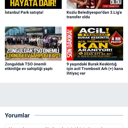
İstanbul Park satışta!
Kozlu Belediyespor'dan 3.Lig'e
transfer oldu
Zonguldak TSO önemli
9 yaşındaki Burak Keskintığ
etkinliğe ev sahipliği yaptı
için acil Trombosit Arh (+) kana
ihtiyaç var
Yorumlar