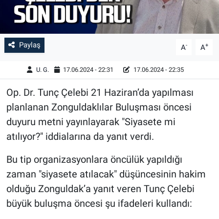
Paylaş
-
+
A
A
U. G.
17.06.2024 - 22:31
17.06.2024 - 22:35
Op. Dr. Tunç Çelebi 21 Haziran’da yapılması
planlanan Zonguldaklılar Buluşması öncesi
duyuru metni yayınlayarak "Siyasete mi
atılıyor?" iddialarına da yanıt verdi.
Bu tip organizasyonlara öncülük yapıldığı
zaman "siyasete atılacak" düşüncesinin hakim
olduğu Zonguldak’a yanıt veren Tunç Çelebi
büyük buluşma öncesi şu ifadeleri kullandı: