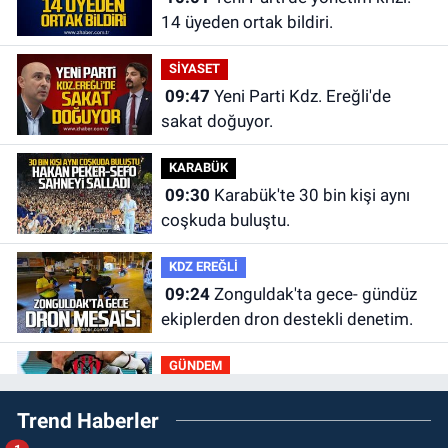
14 üyeden ortak bildiri.
SİYASET
09:47
Yeni Parti Kdz. Ereğli'de
sakat doğuyor.
KARABÜK
09:30
Karabük'te 30 bin kişi aynı
coşkuda buluştu.
KDZ EREĞLİ
09:24
Zonguldak'ta gece- gündüz
ekiplerden dron destekli denetim.
GÜNDEM
23:55
Devrek Belediyespor, (PGL)
Trend Haberler
sürecini resmi olarak tamamladı