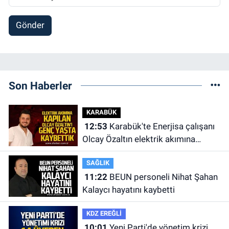
Gönder
Son Haberler
KARABÜK
12:53
Karabük'te Enerjisa çalışanı
Olcay Özaltın elektrik akımına
kapılarak hayatını kaybetti.
SAĞLIK
11:22
BEUN personeli Nihat Şahan
Kalaycı hayatını kaybetti
KDZ EREĞLİ
10:01
Yeni Parti'de yönetim krizi.