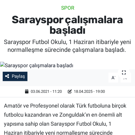
SPOR
SİYASET
Sarayspor çalışmalara
SPOR
başladı
Sarayspor Futbol Okulu, 1 Haziran itibariyle yeni
SAĞLIK
normalleşme sürecinde çalışmalara başladı.
Paylaş
-
+
A
A
03.06.2021 - 11:20
18.04.2025 - 19:00
Amatör ve Profesyonel olarak Türk futboluna birçok
futbolcu kazandıran ve Zonguldak’ın en önemli alt
yapısına sahip olan Sarayspor Futbol Okulu, 1
Haziran itibariyle yeni normalleşme sürecinde