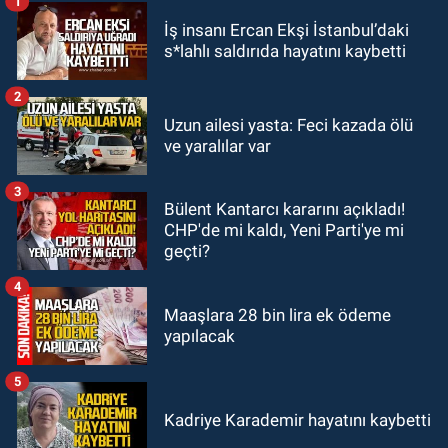
1
GÜNDEM
İş insanı Ercan Ekşi İstanbul’daki
23:19
İstanbul Park satışta!
s*lahlı saldırıda hayatını kaybetti
GÜNDEM
2
23:05
Kozlu Belediyespor'dan
Uzun ailesi yasta: Feci kazada ölü
ve yaralılar var
3.Lig'e transfer oldu
3
GÜNDEM
Bülent Kantarcı kararını açıkladı!
22:33
Zonguldak TSO önemli
CHP'de mi kaldı, Yeni Parti'ye mi
etkinliğe ev sahipliği yaptı
geçti?
4
Maaşlara 28 bin lira ek ödeme
yapılacak
5
Kadriye Karademir hayatını kaybetti