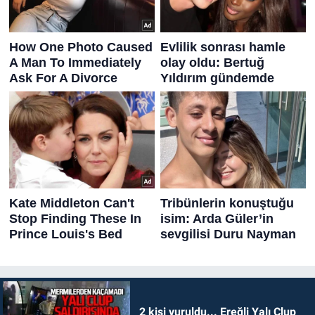
2 kişi vuruldu... Ereğli Yalı Clup