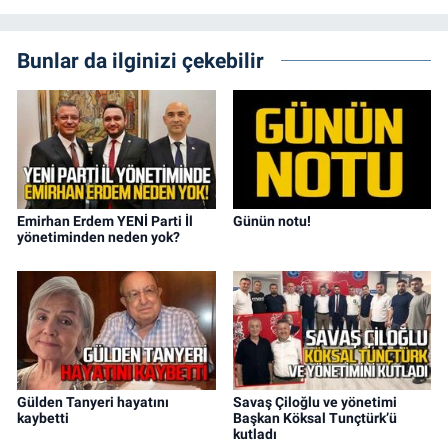
Bunlar da ilginizi çekebilir
Emirhan Erdem YENİ Parti İl
Günün notu!
yönetiminden neden yok?
Gülden Tanyeri hayatını
Savaş Çiloğlu ve yönetimi
kaybetti
Başkan Köksal Tunçtürk’ü
kutladı