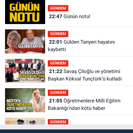
GÜNDEM
22:47
Günün notu!
GÜNDEM
22:01
Gülden Tanyeri hayatını
kaybetti
GÜNDEM
21:22
Savaş Çiloğlu ve yönetimi
Başkan Köksal Tunçtürk’ü kutladı
GÜNDEM
21:05
Öğretmenlere Milli Eğitim
Bakanlığı'ndan kötü haber
GÜNDEM
19:34
Zonguldakspor Bolu'da 3