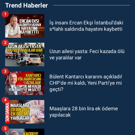
Trend Haberler
hazırlık maçı oynayacak... İşte
rakipler...
1
GÜNDEM
İş insanı Ercan Ekşi İstanbul’daki
19:27
Çaycuma ırmağında görüldü:
s*lahlı saldırıda hayatını kaybetti
Görenler şaşkınlık yaşadı
2
GÜNDEM
Uzun ailesi yasta: Feci kazada ölü
19:12
TMO kabuklu fındık alım
ve yaralılar var
fiyatlarını açıkladı
3
Bülent Kantarcı kararını açıkladı!
GÜNDEM
CHP'de mi kaldı, Yeni Parti'ye mi
18:52
Zonguldak'ta pitbul köpek
geçti?
anne ve çocuğuna saldırdı: Tedavi
altındalar
4
Maaşlara 28 bin lira ek ödeme
yapılacak
5