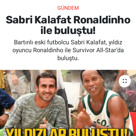
GÜNDEM
SİYASET
Sabri Kalafat Ronaldinho
SPOR
ile buluştu!
Bartınlı eski futbolcu Sabri Kalafat, yıldız
SAĞLIK
oyuncu Ronaldinho ile Survivor All-Star’da
buluştu.