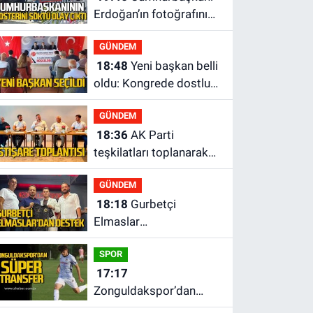
Erdoğan’ın fotoğrafını
söküp indirdi
GÜNDEM
18:48
Yeni başkan belli
oldu: Kongrede dostluk
mesajları
GÜNDEM
18:36
AK Parti
teşkilatları toplanarak
istişarede bulundu
GÜNDEM
18:18
Gurbetçi
Elmaslar
Zonguldakspor’a
SPOR
destek oldu
17:17
Zonguldakspor’dan
Süper transfer.