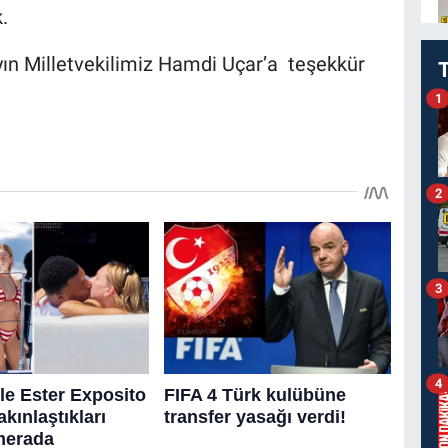
k.
ayın Milletvekilimiz Hamdi Uçar’a teşekkür
1
2
3
4