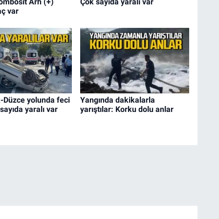
rombosit Arh (+)
Çok sayıda yaralı var
aç var
-Düzce yolunda feci
Yangında dakikalarla
sayıda yaralı var
yarıştılar: Korku dolu anlar