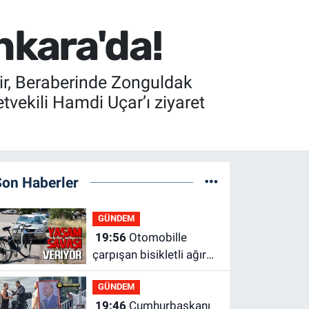
kara'da!
r, Beraberinde Zonguldak
tvekili Hamdi Uçar’ı ziyaret
Son Haberler
GÜNDEM
19:56
Otomobille
çarpışan bisikletli ağır
yaralandı
GÜNDEM
19:46
Cumhurbaşkanı