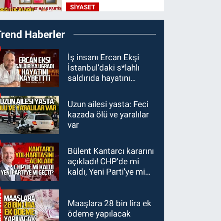
SİYASET
16:50
Ereğli ve Alaplı
Trend Haberler
teşkilat anahtarları
teslim edildi.
GÜNDEM
İş insanı Ercan Ekşi
İstanbul’daki s*lahlı
16:07
Okul Liderliğinde
saldırıda hayatını
Karakter ve Donanımın
kaybetti
Belirleyici Rolü
Uzun ailesi yasta: Feci
SPOR
kazada ölü ve yaralılar
14:34
Çaycumaspor
var
şartları yerine getirdi.
Bülent Kantarcı kararını
KARABÜK
açıkladı! CHP'de mi
12:53
Karabük'te
kaldı, Yeni Parti'ye mi
Enerjisa çalışanı Olcay
geçti?
Özaltın elektrik akımına
kapılarak hayatını
Maaşlara 28 bin lira ek
ödeme yapılacak
kaybetti.