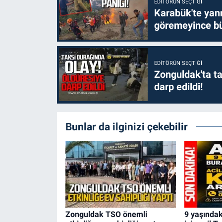
EDITÖRÜN SEÇTIĞI
Karabük'te yanm
göremeyince bü
EDITÖRÜN SEÇTIĞI
Zonguldak'ta ta
darp edildi!
Bunlar da ilginizi çekebilir
Zonguldak TSO önemli
9 yaşındak