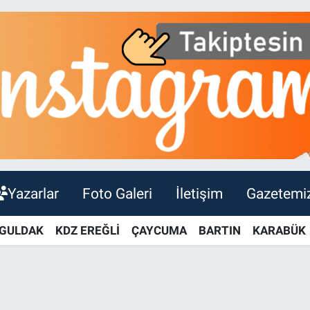
Yazarlar
Foto Galeri
İletişim
Gazetemi
GULDAK
KDZ EREĞLİ
ÇAYCUMA
BARTIN
KARABÜK