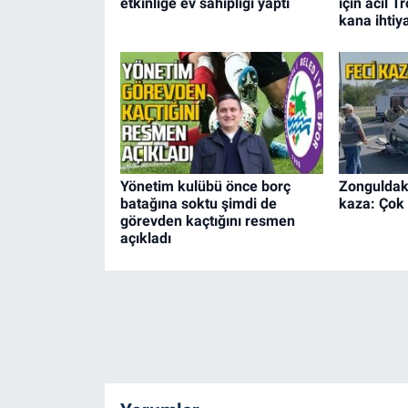
etkinliğe ev sahipliği yaptı
için acil T
kana ihtiy
Yönetim kulübü önce borç
Zonguldak
batağına soktu şimdi de
kaza: Çok 
görevden kaçtığını resmen
açıkladı