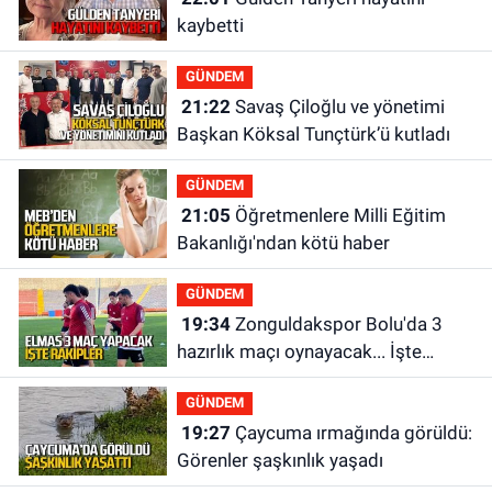
kaybetti
GÜNDEM
21:22
Savaş Çiloğlu ve yönetimi
Başkan Köksal Tunçtürk’ü kutladı
GÜNDEM
21:05
Öğretmenlere Milli Eğitim
Bakanlığı'ndan kötü haber
GÜNDEM
19:34
Zonguldakspor Bolu'da 3
hazırlık maçı oynayacak... İşte
rakipler...
GÜNDEM
19:27
Çaycuma ırmağında görüldü:
Görenler şaşkınlık yaşadı