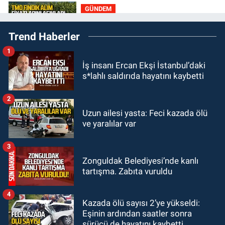
GÜNDEM
19:12
TMO kabuklu fındık alım
Trend Haberler
fiyatlarını açıkladı
1
GÜNDEM
İş insanı Ercan Ekşi İstanbul’daki
18:52
Zonguldak'ta pitbul köpek
s*lahlı saldırıda hayatını kaybetti
anne ve çocuğuna saldırdı: Tedavi
altındalar
2
GÜNDEM
Uzun ailesi yasta: Feci kazada ölü
18:44
Zonguldak'ta araç yayaya
ve yaralılar var
çarptı: Ağır yaralanan yaya tedavi
altına alındı
3
GÜNDEM
Zonguldak Belediyesi’nde kanlı
18:32
İşçi lideri Şemsi Denizer
tartışma. Zabıta vuruldu
kabri başında anıldı
4
Kazada ölü sayısı 2’ye yükseldi:
Eşinin ardından saatler sonra
sürücü de hayatını kaybetti