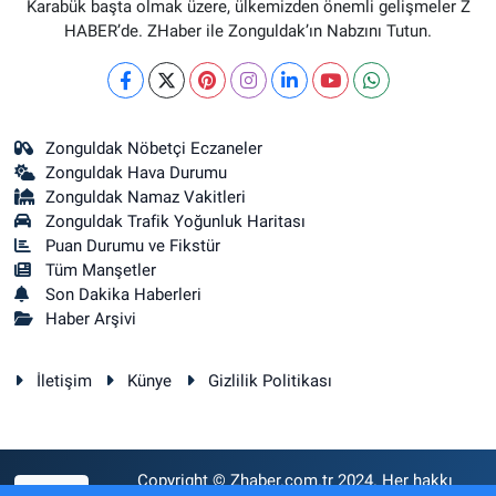
Karabük başta olmak üzere, ülkemizden önemli gelişmeler Z
HABER’de. ZHaber ile Zonguldak’ın Nabzını Tutun.
Zonguldak Nöbetçi Eczaneler
Zonguldak Hava Durumu
Zonguldak Namaz Vakitleri
Zonguldak Trafik Yoğunluk Haritası
Puan Durumu ve Fikstür
Tüm Manşetler
Son Dakika Haberleri
Haber Arşivi
İletişim
Künye
Gizlilik Politikası
Copyright © Zhaber.com.tr 2024. Her hakkı
RSS