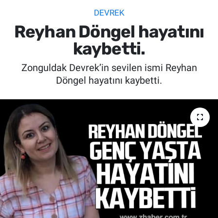
DEVREK
SİYASET
Reyhan Döngel hayatını
SPOR
kaybetti.
Zonguldak Devrek’in sevilen ismi Reyhan
SAĞLIK
Döngel hayatını kaybetti.