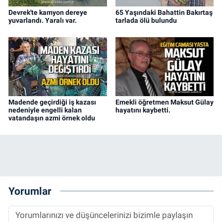
Devrek'te kamyon dereye
65 Yaşındaki Bahattin Bakırtaş
yuvarlandı. Yaralı var.
tarlada ölü bulundu
Madende geçirdiği iş kazası
Emekli öğretmen Maksut Gülay
nedeniyle engelli kalan
hayatını kaybetti.
vatandaşın azmi örnek oldu
Yorumlar