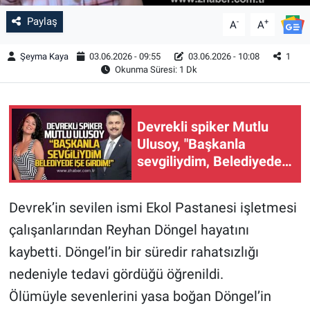
Paylaş
-
+
A
A
Şeyma Kaya
03.06.2026 - 09:55
03.06.2026 - 10:08
1
Okunma Süresi: 1 Dk
Devrekli spiker Mutlu
Ulusoy, "Başkanla
sevgiliydim, Belediyede
işe girdim"
Devrek’in sevilen ismi Ekol Pastanesi işletmesi
çalışanlarından Reyhan Döngel hayatını
kaybetti. Döngel’in bir süredir rahatsızlığı
nedeniyle tedavi gördüğü öğrenildi.
Ölümüyle sevenlerini yasa boğan Döngel’in