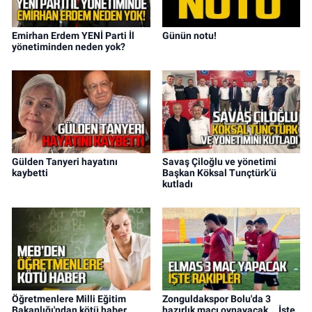
Emirhan Erdem YENİ Parti İl
Günün notu!
yönetiminden neden yok?
Gülden Tanyeri hayatını
Savaş Çiloğlu ve yönetimi
kaybetti
Başkan Köksal Tunçtürk’ü
kutladı
Öğretmenlere Milli Eğitim
Zonguldakspor Bolu'da 3
Bakanlığı'ndan kötü haber
hazırlık maçı oynayacak... İşte