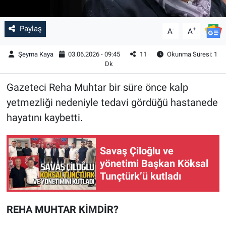
Paylaş
-
+
A
A
Şeyma Kaya
03.06.2026 - 09:45
11
Okunma Süresi: 1
Dk
Gazeteci Reha Muhtar bir süre önce kalp
yetmezliği nedeniyle tedavi gördüğü hastanede
hayatını kaybetti.
Savaş Çiloğlu ve
yönetimi Başkan Köksal
Tunçtürk’ü kutladı
REHA MUHTAR KİMDİR?