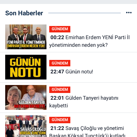
Son Haberler
GÜNDEM
00:22
Emirhan Erdem YENİ Parti İl
yönetiminden neden yok?
GÜNDEM
22:47
Günün notu!
GÜNDEM
22:01
Gülden Tanyeri hayatını
kaybetti
GÜNDEM
21:22
Savaş Çiloğlu ve yönetimi
Başkan Köksal Tunçtürk’ü kutladı