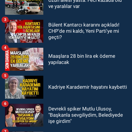
18:52
Zonguldak'ta pitbul köpek
ve yaralılar var
anne ve çocuğuna saldırdı: Tedavi
altındalar
3
Bülent Kantarcı kararını açıkladı!
GÜNDEM
CHP'de mi kaldı, Yeni Parti'ye mi
18:44
Zonguldak'ta araç yayaya
geçti?
çarptı: Ağır yaralanan yaya tedavi
altına alındı
4
Maaşlara 28 bin lira ek ödeme
yapılacak
5
Kadriye Karademir hayatını kaybetti
6
Devrekli spiker Mutlu Ulusoy,
"Başkanla sevgiliydim, Belediyede
işe girdim"
7