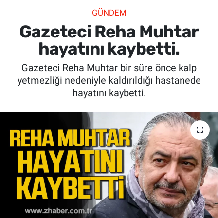
GÜNDEM
SİYASET
Gazeteci Reha Muhtar
SPOR
hayatını kaybetti.
Gazeteci Reha Muhtar bir süre önce kalp
SAĞLIK
yetmezliği nedeniyle kaldırıldığı hastanede
hayatını kaybetti.