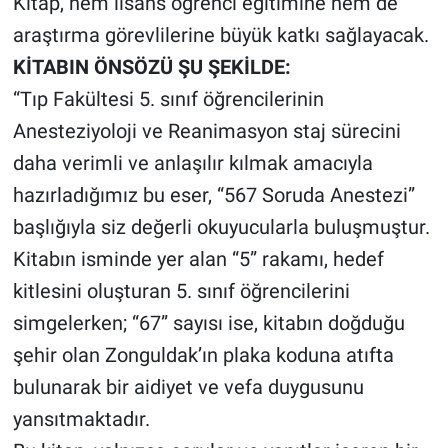
Kitap, hem lisans öğrenci eğitimine hem de
araştırma görevlilerine büyük katkı sağlayacak.
KİTABIN ÖNSÖZÜ ŞU ŞEKİLDE:
“Tıp Fakültesi 5. sınıf öğrencilerinin
Anesteziyoloji ve Reanimasyon staj sürecini
daha verimli ve anlaşılır kılmak amacıyla
hazırladığımız bu eser, “567 Soruda Anestezi”
başlığıyla siz değerli okuyucularla buluşmuştur.
Kitabın isminde yer alan “5” rakamı, hedef
kitlesini oluşturan 5. sınıf öğrencilerini
simgelerken; “67” sayısı ise, kitabın doğduğu
şehir olan Zonguldak’ın plaka koduna atıfta
bulunarak bir aidiyet ve vefa duygusunu
yansıtmaktadır.