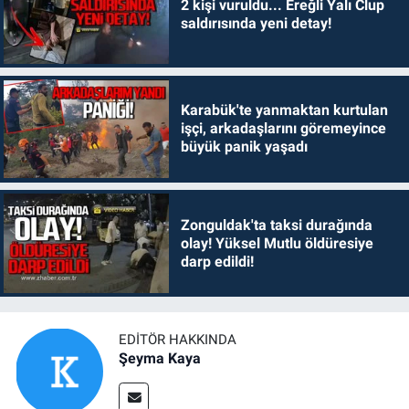
2 kişi vuruldu... Ereğli Yalı Clup
saldırısında yeni detay!
Karabük'te yanmaktan kurtulan
işçi, arkadaşlarını göremeyince
büyük panik yaşadı
Zonguldak'ta taksi durağında
olay! Yüksel Mutlu öldüresiye
darp edildi!
EDITÖR HAKKINDA
Şeyma Kaya