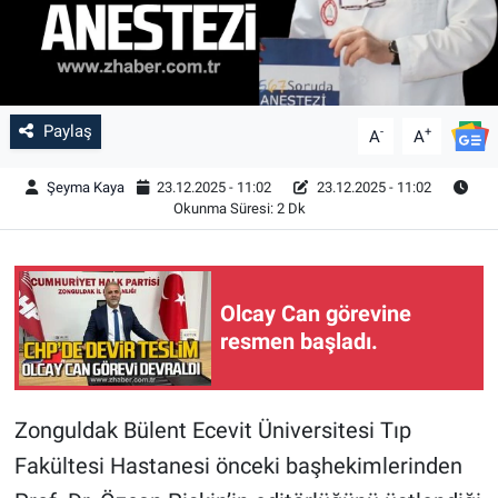
Paylaş
-
+
A
A
Şeyma Kaya
23.12.2025 - 11:02
23.12.2025 - 11:02
Okunma Süresi: 2 Dk
Olcay Can görevine
resmen başladı.
Zonguldak Bülent Ecevit Üniversitesi Tıp
Fakültesi Hastanesi önceki başhekimlerinden