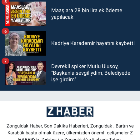
5
Maaşlara 28 bin lira ek ödeme
yapılacak
6
Kadriye Karademir hayatını kaybetti
7
Devrekli spiker Mutlu Ulusoy,
"Başkanla sevgiliydim, Belediyede
işe girdim"
Zonguldak Haber, Son Dakika Haberleri, Zonguldak , Bartın ve
Karabük başta olmak üzere, ülkemizden önemli gelişmeler Z
HABER’de. ZHaber ile Zonguldak’ın Nabzını Tutun.