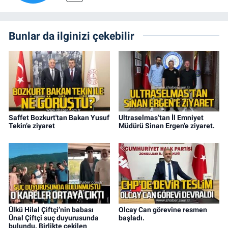
Bunlar da ilginizi çekebilir
Saffet Bozkurt'tan Bakan Yusuf
Ultraselmas’tan İl Emniyet
Tekin’e ziyaret
Müdürü Sinan Ergen’e ziyaret.
Ülkü Hilal Çiftçi’nin babası
Olcay Can görevine resmen
Ünal Çiftçi suç duyurusunda
başladı.
bulundu. Birlikte çekilen