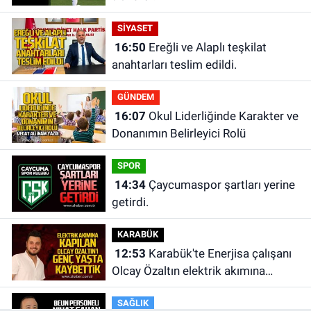
SİYASET
16:50
Ereğli ve Alaplı teşkilat
anahtarları teslim edildi.
GÜNDEM
16:07
Okul Liderliğinde Karakter ve
Donanımın Belirleyici Rolü
SPOR
14:34
Çaycumaspor şartları yerine
getirdi.
KARABÜK
12:53
Karabük'te Enerjisa çalışanı
Olcay Özaltın elektrik akımına
kapılarak hayatını kaybetti.
SAĞLIK