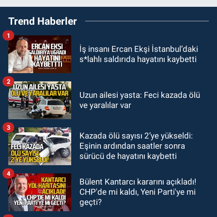
11:22
BEUN personeli Nihat Şahan
Trend Haberler
Kalaycı hayatını kaybetti
1
KDZ EREĞLİ
İş insanı Ercan Ekşi İstanbul’daki
10:01
Yeni Parti'de yönetim krizi.
s*lahlı saldırıda hayatını kaybetti
14 üyeden ortak bildiri.
2
SİYASET
Uzun ailesi yasta: Feci kazada ölü
09:47
Yeni Parti Kdz. Ereğli'de
ve yaralılar var
sakat doğuyor.
3
Kazada ölü sayısı 2’ye yükseldi:
KARABÜK
Eşinin ardından saatler sonra
09:30
Karabük'te 30 bin kişi aynı
sürücü de hayatını kaybetti
coşkuda buluştu.
4
Bülent Kantarcı kararını açıkladı!
CHP'de mi kaldı, Yeni Parti'ye mi
geçti?