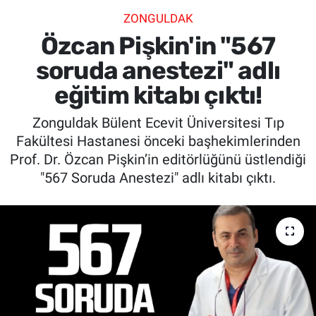
ZONGULDAK
SİYASET
Özcan Pişkin'in "567
SPOR
soruda anestezi" adlı
eğitim kitabı çıktı!
SAĞLIK
Zonguldak Bülent Ecevit Üniversitesi Tıp
Fakültesi Hastanesi önceki başhekimlerinden
Prof. Dr. Özcan Pişkin’in editörlüğünü üstlendiği
"567 Soruda Anestezi" adlı kitabı çıktı.