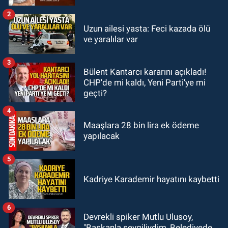
2
GÜNDEM
Uzun ailesi yasta: Feci kazada ölü
18:52
Zonguldak'ta pitbul köpek
ve yaralılar var
anne ve çocuğuna saldırdı: Tedavi
altındalar
3
Bülent Kantarcı kararını açıkladı!
GÜNDEM
CHP'de mi kaldı, Yeni Parti'ye mi
18:44
Zonguldak'ta araç yayaya
geçti?
çarptı: Ağır yaralanan yaya tedavi
altına alındı
4
Maaşlara 28 bin lira ek ödeme
yapılacak
5
Kadriye Karademir hayatını kaybetti
6
Devrekli spiker Mutlu Ulusoy,
"Başkanla sevgiliydim, Belediyede