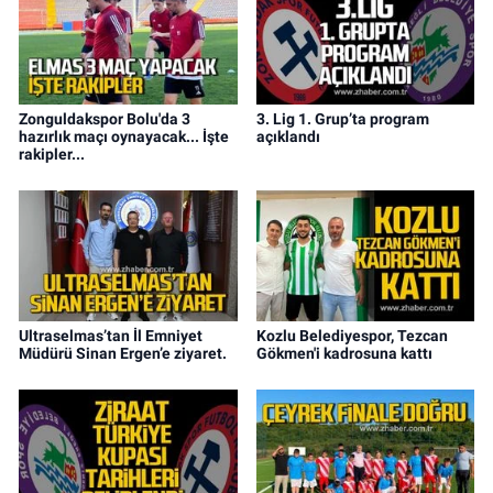
Zonguldakspor Bolu'da 3
3. Lig 1. Grup’ta program
hazırlık maçı oynayacak... İşte
açıklandı
rakipler...
Ultraselmas’tan İl Emniyet
Kozlu Belediyespor, Tezcan
Müdürü Sinan Ergen’e ziyaret.
Gökmen'i kadrosuna kattı