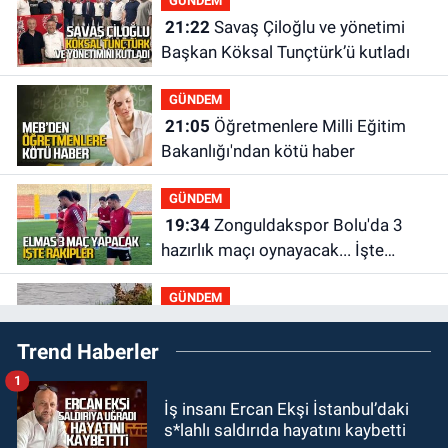
GÜNDEM
21:22
Savaş Çiloğlu ve yönetimi
Başkan Köksal Tunçtürk’ü kutladı
GÜNDEM
21:05
Öğretmenlere Milli Eğitim
Bakanlığı'ndan kötü haber
GÜNDEM
19:34
Zonguldakspor Bolu'da 3
hazırlık maçı oynayacak... İşte
rakipler...
GÜNDEM
19:27
Çaycuma ırmağında görüldü:
Trend Haberler
Görenler şaşkınlık yaşadı
1
GÜNDEM
İş insanı Ercan Ekşi İstanbul’daki
19:12
TMO kabuklu fındık alım
s*lahlı saldırıda hayatını kaybetti
fiyatlarını açıkladı