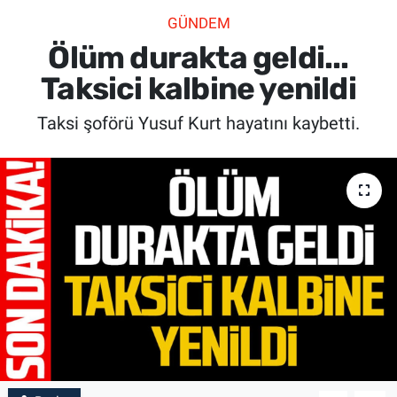
GÜNDEM
SİYASET
Ölüm durakta geldi...
SPOR
Taksici kalbine yenildi
Taksi şoförü Yusuf Kurt hayatını kaybetti.
SAĞLIK