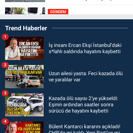
GÜNDEM
19:01
Çaycumalılar Derneği
Trend Haberler
Başkanı Savaş Çiloğlu GMİS
Başkanı Hakan Yeşil ile ne görüştü?
1
SPOR
İş insanı Ercan Ekşi İstanbul’daki
17:45
Kozlu Belediyespor, Tezcan
s*lahlı saldırıda hayatını kaybetti
Gökmen'i kadrosuna kattı
2
Zonguldak
Uzun ailesi yasta: Feci kazada ölü
17:39
Şampiyondan GMİS'e
ve yaralılar var
teşekkür ziyareti
3
Kazada ölü sayısı 2’ye yükseldi:
Zonguldak
Eşinin ardından saatler sonra
13:39
Abdulkadir Özdemir
sürücü de hayatını kaybetti
görevinden ayrıldı.
4
Bülent Kantarcı kararını açıkladı!
CHP'de mi kaldı, Yeni Parti'ye mi