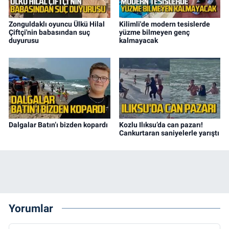
Zonguldaklı oyuncu Ülkü Hilal
Kilimli'de modern tesislerde
Çiftçi'nin babasından suç
yüzme bilmeyen genç
duyurusu
kalmayacak
Dalgalar Batın’ı bizden kopardı
Kozlu Ilıksu’da can pazarı!
Cankurtaran saniyelerle yarıştı
Yorumlar