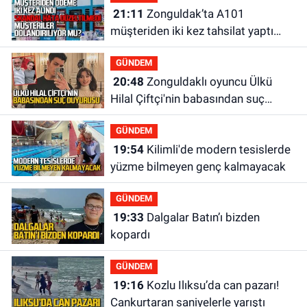
21:11
Zonguldak’ta A101
müşteriden iki kez tahsilat yaptı
geri ödemiyor!
GÜNDEM
20:48
Zonguldaklı oyuncu Ülkü
Hilal Çiftçi'nin babasından suç
duyurusu
GÜNDEM
19:54
Kilimli'de modern tesislerde
yüzme bilmeyen genç kalmayacak
GÜNDEM
19:33
Dalgalar Batın’ı bizden
kopardı
GÜNDEM
19:16
Kozlu Ilıksu’da can pazarı!
Cankurtaran saniyelerle yarıştı