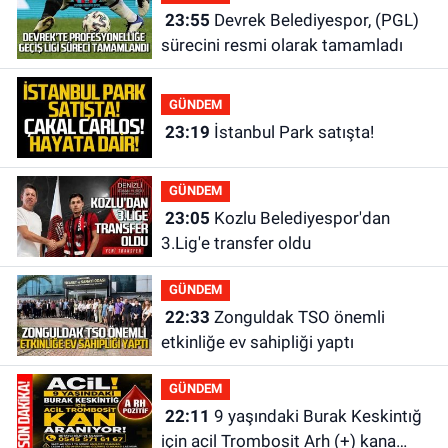
23:55
Devrek Belediyespor, (PGL)
sürecini resmi olarak tamamladı
GÜNDEM
23:19
İstanbul Park satışta!
GÜNDEM
23:05
Kozlu Belediyespor'dan
3.Lig'e transfer oldu
GÜNDEM
22:33
Zonguldak TSO önemli
etkinliğe ev sahipliği yaptı
GÜNDEM
22:11
9 yaşındaki Burak Keskintığ
için acil Trombosit Arh (+) kana