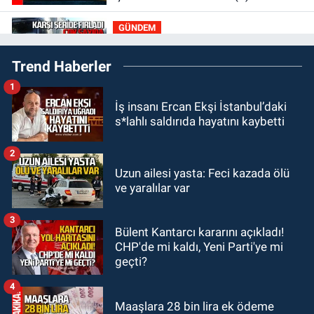
ihtiyaç var
GÜNDEM
21:50
Yoldan çıktı karşı şeride
Trend Haberler
fırladı: Çok sayıda yaralı var
1
GÜNDEM
İş insanı Ercan Ekşi İstanbul’daki
21:38
Ercüment Ünal'dan acık
s*lahlı saldırıda hayatını kaybetti
haber geldi: Ameliyata dayanamadı
2
GÜNDEM
Uzun ailesi yasta: Feci kazada ölü
21:12
Yönetim kulübü önce borç
ve yaralılar var
batağına soktu şimdi de görevden
kaçtığını resmen açıkladı
3
Bülent Kantarcı kararını açıkladı!
GÜNDEM
CHP'de mi kaldı, Yeni Parti'ye mi
20:56
Otomobilin çarptığı yaşlı
geçti?
adam hayatını kaybetti
4
Maaşlara 28 bin lira ek ödeme