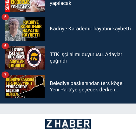
yapılacak
5
Kadriye Karademir hayatını kaybetti
6
TTK işçi alımı duyurusu. Adaylar
çağrıldı
7
Belediye başkanından ters köşe:
Yeni Parti’ye geçecek derken…