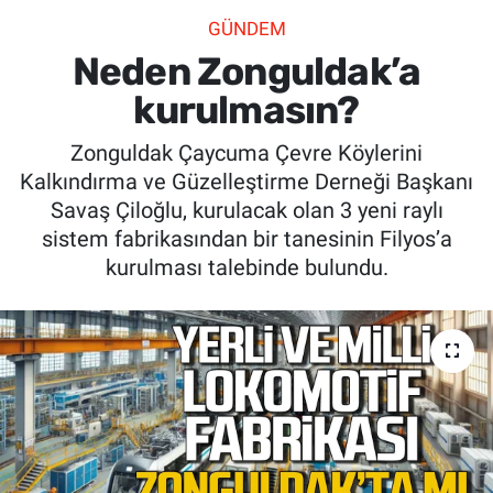
GÜNDEM
SİYASET
Neden Zonguldak’a
SPOR
kurulmasın?
Zonguldak Çaycuma Çevre Köylerini
SAĞLIK
Kalkındırma ve Güzelleştirme Derneği Başkanı
Savaş Çiloğlu, kurulacak olan 3 yeni raylı
sistem fabrikasından bir tanesinin Filyos’a
kurulması talebinde bulundu.