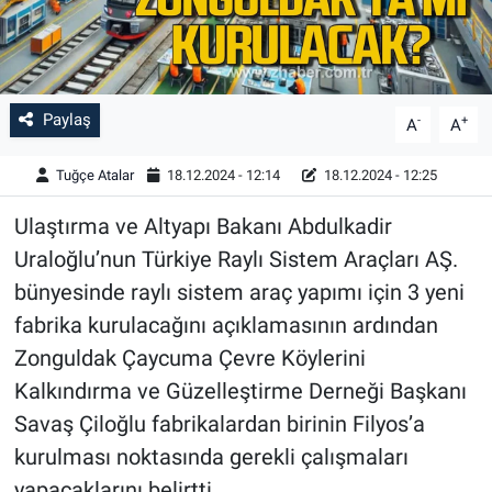
Paylaş
-
+
A
A
Tuğçe Atalar
18.12.2024 - 12:14
18.12.2024 - 12:25
Ulaştırma ve Altyapı Bakanı Abdulkadir
Uraloğlu’nun Türkiye Raylı Sistem Araçları AŞ.
bünyesinde raylı sistem araç yapımı için 3 yeni
fabrika kurulacağını açıklamasının ardından
Zonguldak Çaycuma Çevre Köylerini
Kalkındırma ve Güzelleştirme Derneği Başkanı
Savaş Çiloğlu fabrikalardan birinin Filyos’a
kurulması noktasında gerekli çalışmaları
yapacaklarını belirtti.