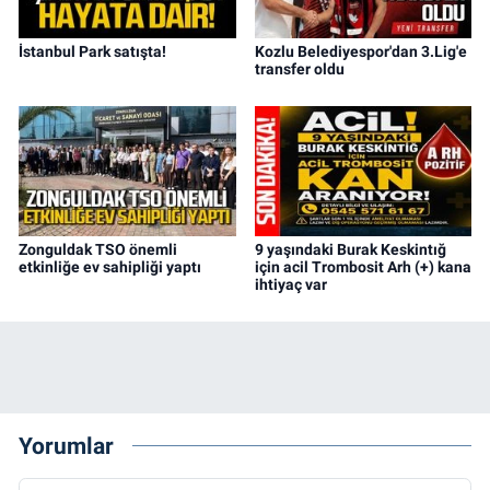
İstanbul Park satışta!
Kozlu Belediyespor'dan 3.Lig'e
transfer oldu
Zonguldak TSO önemli
9 yaşındaki Burak Keskintığ
etkinliğe ev sahipliği yaptı
için acil Trombosit Arh (+) kana
ihtiyaç var
Yorumlar