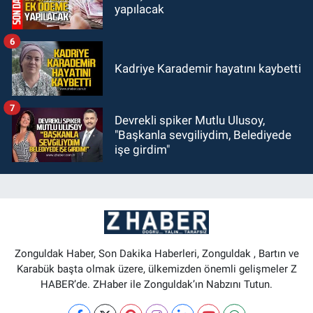
yapılacak
6
Kadriye Karademir hayatını kaybetti
7
Devrekli spiker Mutlu Ulusoy,
"Başkanla sevgiliydim, Belediyede
işe girdim"
Zonguldak Haber, Son Dakika Haberleri, Zonguldak , Bartın ve
Karabük başta olmak üzere, ülkemizden önemli gelişmeler Z
HABER’de. ZHaber ile Zonguldak’ın Nabzını Tutun.