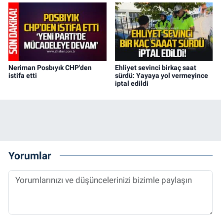
Neriman Posbıyık CHP'den
Ehliyet sevinci birkaç saat
istifa etti
sürdü: Yayaya yol vermeyince
iptal edildi
Yorumlar