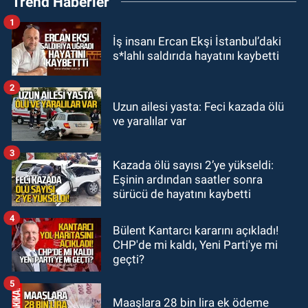
Trend Haberler
başladı.
1
Zonguldak
İş insanı Ercan Ekşi İstanbul’daki
10:51
Bülent Ecevit Üniversitesi'ne
s*lahlı saldırıda hayatını kaybetti
45 sözleşmeli personel alınacak.
2
GÜNDEM
Uzun ailesi yasta: Feci kazada ölü
10:00
Dışarıdakiler: Bir Zamanlar
ve yaralılar var
Almanya’da’ 21 Ağustos’ta
vizyonda.
3
Kazada ölü sayısı 2’ye yükseldi:
GÜNDEM
Eşinin ardından saatler sonra
22:57
Kim yeni kim eski!
sürücü de hayatını kaybetti
4
Bülent Kantarcı kararını açıkladı!
CHP'de mi kaldı, Yeni Parti'ye mi
geçti?
5
Maaşlara 28 bin lira ek ödeme