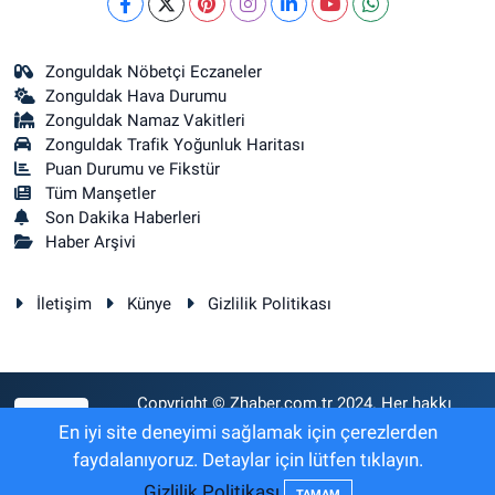
Zonguldak Nöbetçi Eczaneler
Zonguldak Hava Durumu
Zonguldak Namaz Vakitleri
Zonguldak Trafik Yoğunluk Haritası
Puan Durumu ve Fikstür
Tüm Manşetler
Son Dakika Haberleri
Haber Arşivi
İletişim
Künye
Gizlilik Politikası
Copyright © Zhaber.com.tr 2024. Her hakkı
RSS
saklıdır.
En iyi site deneyimi sağlamak için çerezlerden
faydalanıyoruz. Detaylar için lütfen tıklayın.
Gizlilik Politikası
Haber Yazılımı:
TE Bilişim
TAMAM