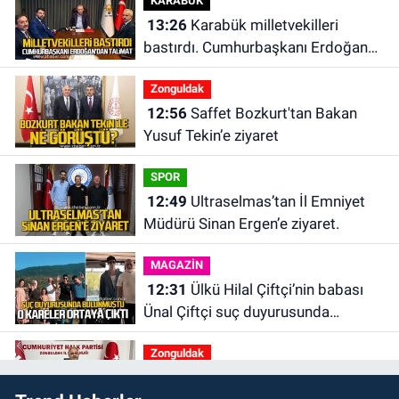
KARABÜK
13:26
Karabük milletvekilleri
bastırdı. Cumhurbaşkanı Erdoğan
talimat verdi
Zonguldak
12:56
Saffet Bozkurt'tan Bakan
Yusuf Tekin’e ziyaret
SPOR
12:49
Ultraselmas’tan İl Emniyet
Müdürü Sinan Ergen’e ziyaret.
MAGAZİN
12:31
Ülkü Hilal Çiftçi’nin babası
Ünal Çiftçi suç duyurusunda
bulundu. Birlikte çekilen kareler
Zonguldak
ortaya çıktı.
12:00
Olcay Can görevine resmen