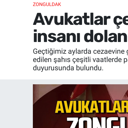
ZONGULDAK
Avukatlar ç
insanı doland
Geçtiğimiz aylarda cezaevine g
edilen şahıs çeşitli vaatlerde 
duyurusunda bulundu.