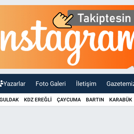
Yazarlar
Foto Galeri
İletişim
Gazetemi
GULDAK
KDZ EREĞLİ
ÇAYCUMA
BARTIN
KARABÜK