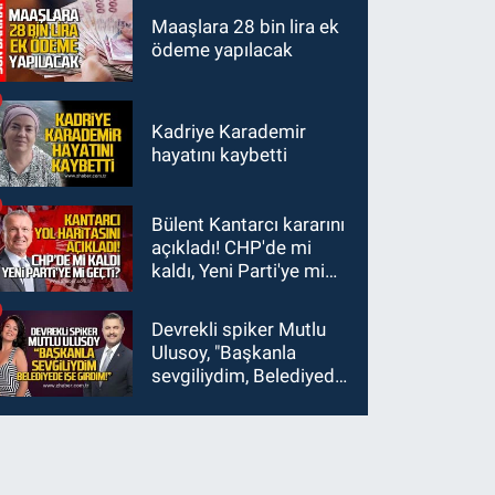
kaybetti
var
Maaşlara 28 bin lira ek
ödeme yapılacak
Kadriye Karademir
hayatını kaybetti
Bülent Kantarcı kararını
açıkladı! CHP'de mi
kaldı, Yeni Parti'ye mi
geçti?
Devrekli spiker Mutlu
Ulusoy, "Başkanla
sevgiliydim, Belediyede
işe girdim"