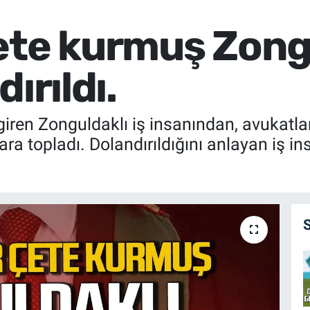
ete kurmuş Zongu
ırıldı.
iren Zonguldaklı iş insanından, avukatlar
para topladı. Dolandırıldığını anlayan iş i