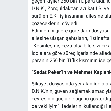
geçen kişiler 250 bin TL para aldı. İ
D.N.K., Zonguldak’tan avukat İ.S. ve k
sürülen E.K., iş insanının ailesine 
çözeceklerini söyledi.
Edinilen bilgilere göre darp dosyası 
ailesine ulaşan şahısların, “İstinafta
“Kesinleşmiş ceza olsa bile sizi çıkar
İddialara göre süreç içerisinde ailed
paranın 250 bin TL’lik kısmının ise çe
“Sedat Peker’in ve Mehmet Kaplankır
Şikayet dosyasında yer alan iddialar
D.N.K.’nin, güven sağlamak amacıyl
çevresinin güçlü olduğunu gösterdiği
de vekiliyim” ifadelerini kullandığı i