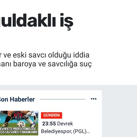
ldaklı iş
 ve eski savcı olduğu iddia
nsanı baroya ve savcılığa suç
Son Haberler
GÜNDEM
23:55
Devrek
Belediyespor, (PGL)