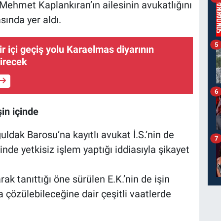
Mehmet Kaplankıran’ın ailesinin avukatlığını
sında yer aldı.
5
r içi geçiş yolu Karaelmas diyarının
tirecek
6
in içinde
ldak Barosu’na kayıtlı avukat İ.S.’nin de
7
inde yetkisiz işlem yaptığı iddiasıyla şikayet
ak tanıttığı öne sürülen E.K.’nin de işin
ta çözülebileceğine dair çeşitli vaatlerde