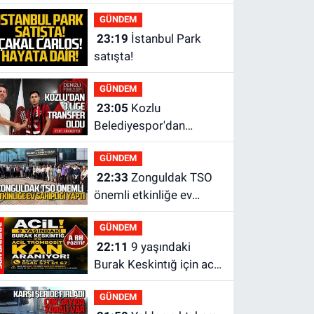
sürecini resmi olarak
GÜNDEM
tamamladı
23:19
İstanbul Park
satışta!
GÜNDEM
23:05
Kozlu
Belediyespor'dan
3.Lig'e transfer oldu
GÜNDEM
22:33
Zonguldak TSO
önemli etkinliğe ev
sahipliği yaptı
GÜNDEM
22:11
9 yaşındaki
Burak Keskintığ için acil
Trombosit Arh (+) kana
GÜNDEM
ihtiyaç var