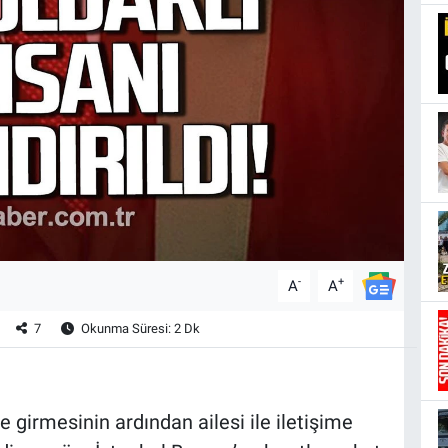
-
+
A
A
7
Okunma Süresi: 2 Dk
e girmesinin ardından ailesi ile iletişime