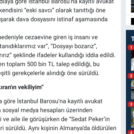
ddiaya göre İstanbul Barosu’na kayıtlı avukat
endisini “eski savcı” olarak tanıttığı öne
ulaşarak dava dosyasını istinaf aşamasında
nedeniyle cezaevine giren iş insanı ve
 tanıdıklarımız var”, “Dosyayı bozarız”,
1
ırız” şeklinde ifadeler kullandığı iddia edildi.
en toplam 500 bin TL talep edildiği, bu
şitli gerekçelerle alındığı öne sürüldü.
2
an'ın vekiliyim”
a göre İstanbul Barosu’na kayıtlı avukat
3
a sosyal medya hesapları üzerinden
 ve aile ile görüşürken de “Sedat Peker’in
leri sürüldü. Aynı kişinin Almanya’da öldürülen
4