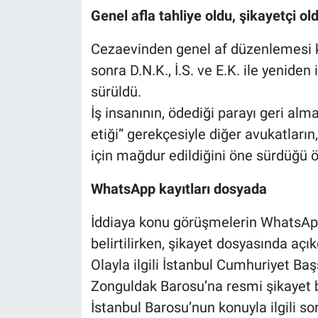
Genel afla tahliye oldu, şikayetçi ol
Cezaevinden genel af düzenlemesi k
sonra D.N.K., İ.S. ve E.K. ile yeniden
sürüldü.
İş insanının, ödediği parayı geri al
etiği” gerekçesiyle diğer avukatların
için mağdur edildiğini öne sürdüğü ö
WhatsApp kayıtları dosyada
İddiaya konu görüşmelerin WhatsApp 
belirtilirken, şikayet dosyasında açı
Olayla ilgili İstanbul Cumhuriyet Baş
Zonguldak Barosu’na resmi şikayet baş
İstanbul Barosu’nun konuyla ilgili so