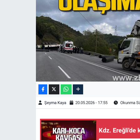
Şeyma Kaya
20.05.2026 - 17:55
Okunma Sür
Kdz. Ereğli'de 