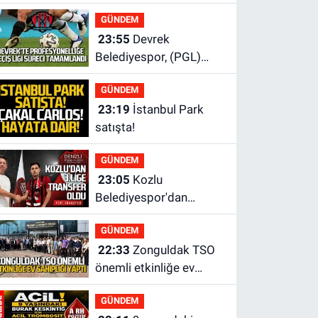
Haber"den gözaltına
GÜNDEM
alındı
23:55
Devrek
Belediyespor, (PGL)
sürecini resmi olarak
GÜNDEM
tamamladı
23:19
İstanbul Park
satışta!
GÜNDEM
23:05
Kozlu
Belediyespor'dan
3.Lig'e transfer oldu
GÜNDEM
22:33
Zonguldak TSO
önemli etkinliğe ev
sahipliği yaptı
GÜNDEM