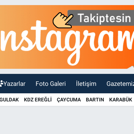
Yazarlar
Foto Galeri
İletişim
Gazetemi
GULDAK
KDZ EREĞLİ
ÇAYCUMA
BARTIN
KARABÜK