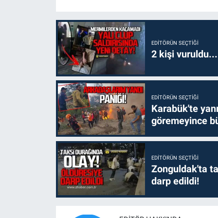
EDITÖRÜN SEÇTIĞI
2 kişi vuruldu..
EDITÖRÜN SEÇTIĞI
Karabük'te yanm
göremeyince bü
EDITÖRÜN SEÇTIĞI
Zonguldak'ta ta
darp edildi!