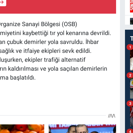
 Organize Sanayi Bölgesi (OSB)
yetini kaybettiği tır yol kenarına devrildi.
an çubuk demirler yola savruldu. İhbar
1
ağlık ve itfaiye ekipleri sevk edildi.
uşurken, ekipler trafiği alternatif
rın kaldırılması ve yola saçılan demirlerin
2
ma başlatıldı.
3
4