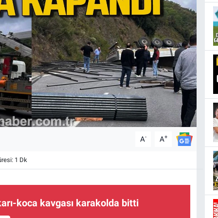
-
+
A
A
esi: 1 Dk
karı-koca kavgası karakolda bitti