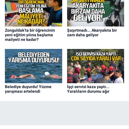
Zonguldak’ta bir öğrencinin
Şaşırtmadı... Akaryakıta bir
yeni eğitim yılına başlama
zam daha geliyor
maliyeti ne kadar?
Belediye duyurdu! Yüzme
İşçi servisi kaza yaptı...
yarışması ertelendi
Yaralıların durumu ağır