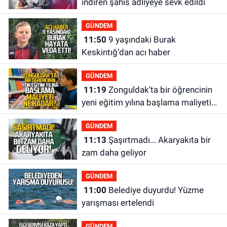
indiren şahıs adliyeye sevk edildi
GÜNDEM
11:50
9 yaşındaki Burak
Keskintığ’dan acı haber
GÜNDEM
11:19
Zonguldak’ta bir öğrencinin
yeni eğitim yılına başlama maliyeti
ne kadar?
GÜNDEM
11:13
Şaşırtmadı... Akaryakıta bir
zam daha geliyor
GÜNDEM
11:00
Belediye duyurdu! Yüzme
yarışması ertelendi
GÜNDEM