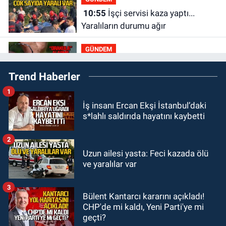
10:55
İşçi servisi kaza yaptı...
Yaralıların durumu ağır
GÜNDEM
10:06
“Drakula” alarmı! Zonguldak,
Trend Haberler
Bartın ve Düzce tehdit altında
1
GÜNDEM
İş insanı Ercan Ekşi İstanbul’daki
09:52
Karabük'te kaza yaptılar: 7
s*lahlı saldırıda hayatını kaybetti
yaralı
2
GÜNDEM
Uzun ailesi yasta: Feci kazada ölü
09:43
Arkadaşlıklar & Dostluklar
ve yaralılar var
3
GÜNDEM
Bülent Kantarcı kararını açıkladı!
00:40
Merve Kır Müftüoğlu
CHP'de mi kaldı, Yeni Parti'ye mi
Anadolu’yu karış karış geziyor, yeni
geçti?