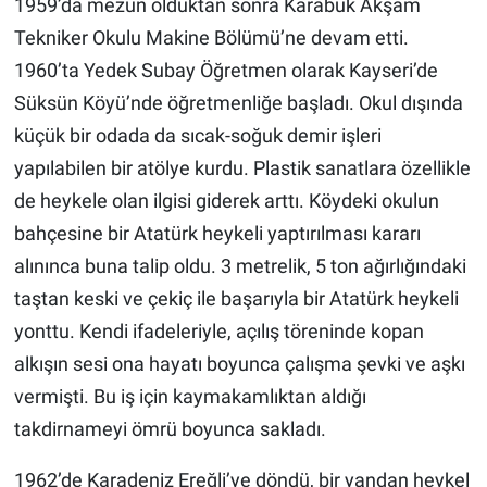
1959’da mezun olduktan sonra Karabük Akşam
Tekniker Okulu Makine Bölümü’ne devam etti.
1960’ta Yedek Subay Öğretmen olarak Kayseri’de
Süksün Köyü’nde öğretmenliğe başladı. Okul dışında
küçük bir odada da sıcak-soğuk demir işleri
yapılabilen bir atölye kurdu. Plastik sanatlara özellikle
de heykele olan ilgisi giderek arttı. Köydeki okulun
bahçesine bir Atatürk heykeli yaptırılması kararı
alınınca buna talip oldu. 3 metrelik, 5 ton ağırlığındaki
taştan keski ve çekiç ile başarıyla bir Atatürk heykeli
yonttu. Kendi ifadeleriyle, açılış töreninde kopan
alkışın sesi ona hayatı boyunca çalışma şevki ve aşkı
vermişti. Bu iş için kaymakamlıktan aldığı
takdirnameyi ömrü boyunca sakladı.
1962’de Karadeniz Ereğli’ye döndü, bir yandan heykel