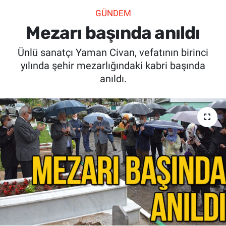
GÜNDEM
SİYASET
Mezarı başında anıldı
SPOR
Ünlü sanatçı Yaman Civan, vefatının birinci
yılında şehir mezarlığındaki kabri başında
SAĞLIK
anıldı.