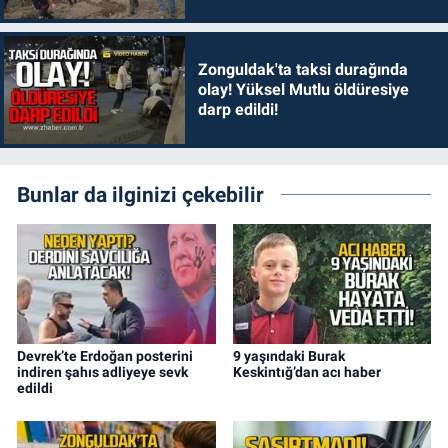
Zonguldak'ta taksi durağında
olay! Yüksel Mutlu öldüresiye
darp edildi!
Bunlar da ilginizi çekebilir
Devrek’te Erdoğan posterini
9 yaşındaki Burak
indiren şahıs adliyeye sevk
Keskintığ’dan acı haber
edildi