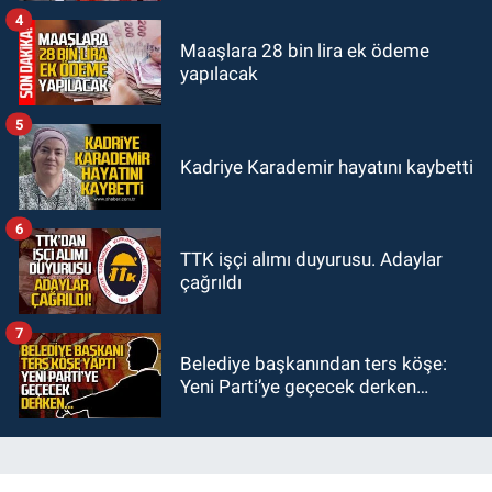
yapılanmaları şekillendiriyor
4
Maaşlara 28 bin lira ek ödeme
yapılacak
5
Kadriye Karademir hayatını kaybetti
6
TTK işçi alımı duyurusu. Adaylar
çağrıldı
7
Belediye başkanından ters köşe:
Yeni Parti’ye geçecek derken…