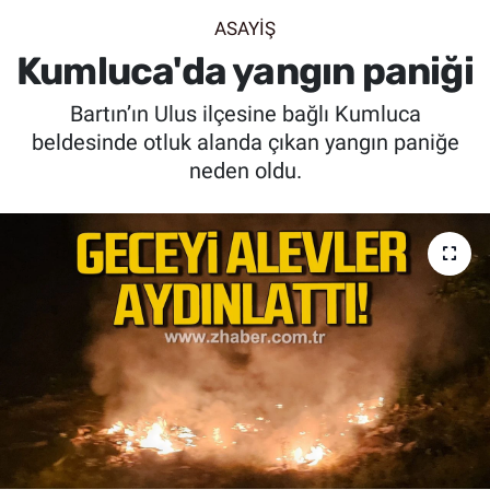
ASAYİŞ
SİYASET
Kumluca'da yangın paniği
SPOR
Bartın’ın Ulus ilçesine bağlı Kumluca
beldesinde otluk alanda çıkan yangın paniğe
SAĞLIK
neden oldu.