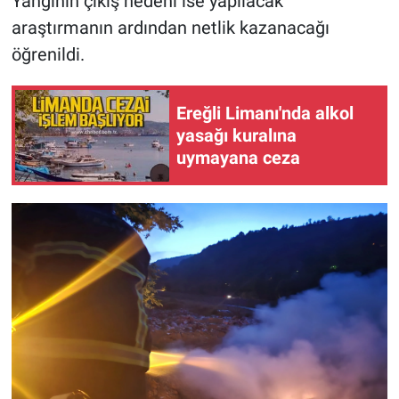
Yangının çıkış nedeni ise yapılacak
araştırmanın ardından netlik kazanacağı
öğrenildi.
Ereğli Limanı'nda alkol
yasağı kuralına
uymayana ceza