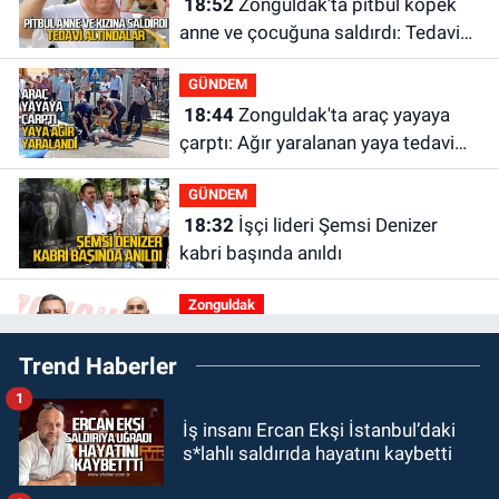
18:52
Zonguldak'ta pitbul köpek
anne ve çocuğuna saldırdı: Tedavi
altındalar
GÜNDEM
18:44
Zonguldak'ta araç yayaya
çarptı: Ağır yaralanan yaya tedavi
altına alındı
GÜNDEM
18:32
İşçi lideri Şemsi Denizer
kabri başında anıldı
Zonguldak
16:39
YENİ Parti Zonguldak'ta
Trend Haberler
Kurucu İl Yönetim Kurulu belli oldu
1
SPOR
İş insanı Ercan Ekşi İstanbul’daki
15:10
3. Lig 1. Grup’ta program
s*lahlı saldırıda hayatını kaybetti
açıklandı