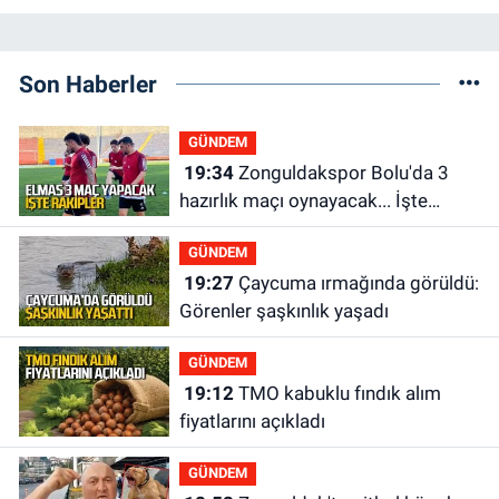
Son Haberler
GÜNDEM
19:34
Zonguldakspor Bolu'da 3
hazırlık maçı oynayacak... İşte
rakipler...
GÜNDEM
19:27
Çaycuma ırmağında görüldü:
Görenler şaşkınlık yaşadı
GÜNDEM
19:12
TMO kabuklu fındık alım
fiyatlarını açıkladı
GÜNDEM