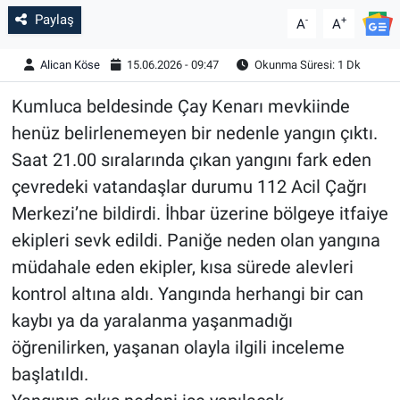
Paylaş
-
+
A
A
Alican Köse
15.06.2026 - 09:47
Okunma Süresi: 1 Dk
Kumluca beldesinde Çay Kenarı mevkiinde
henüz belirlenemeyen bir nedenle yangın çıktı.
Saat 21.00 sıralarında çıkan yangını fark eden
çevredeki vatandaşlar durumu 112 Acil Çağrı
Merkezi’ne bildirdi. İhbar üzerine bölgeye itfaiye
ekipleri sevk edildi. Paniğe neden olan yangına
müdahale eden ekipler, kısa sürede alevleri
kontrol altına aldı. Yangında herhangi bir can
kaybı ya da yaralanma yaşanmadığı
öğrenilirken, yaşanan olayla ilgili inceleme
başlatıldı.