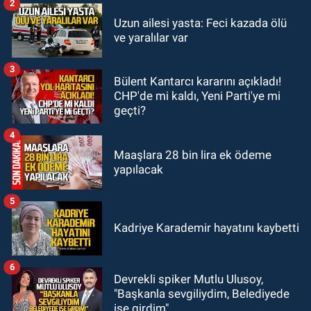
2
Zonguldak
Uzun ailesi yasta: Feci kazada ölü
14:44
Zonguldak nefes alamıyor.
ve yaralılar var
Hava kalitesi tehlikeli seviyede.
3
Bülent Kantarcı kararını açıkladı!
KARABÜK
CHP'de mi kaldı, Yeni Parti'ye mi
13:26
Karabük milletvekilleri
geçti?
bastırdı. Cumhurbaşkanı Erdoğan
talimat verdi
4
Maaşlara 28 bin lira ek ödeme
yapılacak
5
Kadriye Karademir hayatını kaybetti
6
Devrekli spiker Mutlu Ulusoy,
"Başkanla sevgiliydim, Belediyede
işe girdim"