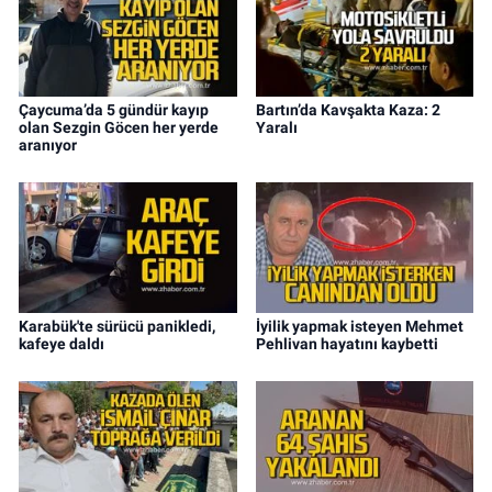
Çaycuma’da 5 gündür kayıp
Bartın’da Kavşakta Kaza: 2
olan Sezgin Göcen her yerde
Yaralı
aranıyor
Karabük'te sürücü panikledi,
İyilik yapmak isteyen Mehmet
kafeye daldı
Pehlivan hayatını kaybetti