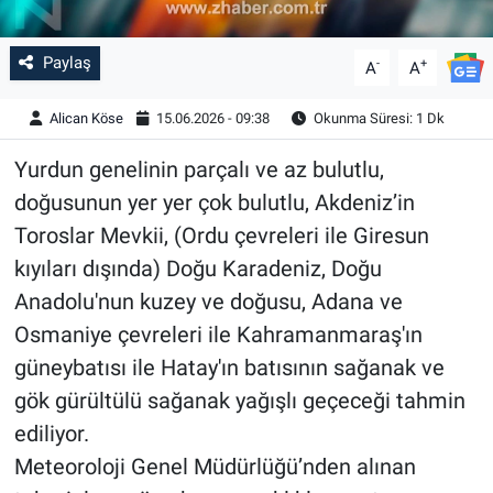
Paylaş
-
+
A
A
Alican Köse
15.06.2026 - 09:38
Okunma Süresi: 1 Dk
Yurdun genelinin parçalı ve az bulutlu,
doğusunun yer yer çok bulutlu, Akdeniz’in
Toroslar Mevkii, (Ordu çevreleri ile Giresun
kıyıları dışında) Doğu Karadeniz, Doğu
Anadolu'nun kuzey ve doğusu, Adana ve
Osmaniye çevreleri ile Kahramanmaraş'ın
güneybatısı ile Hatay'ın batısının sağanak ve
gök gürültülü sağanak yağışlı geçeceği tahmin
ediliyor.
Meteoroloji Genel Müdürlüğü’nden alınan