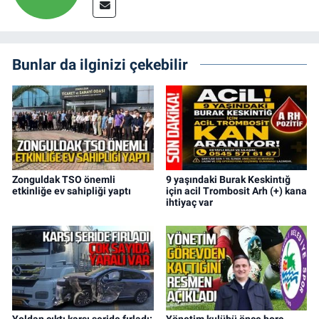
Bunlar da ilginizi çekebilir
Zonguldak TSO önemli
9 yaşındaki Burak Keskintığ
etkinliğe ev sahipliği yaptı
için acil Trombosit Arh (+) kana
ihtiyaç var