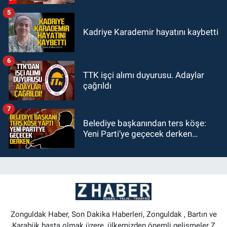
5
Kadriye Karademir hayatını kaybetti
6
TTK işçi alımı duyurusu. Adaylar
çağrıldı
7
Belediye başkanından ters köşe:
Yeni Parti’ye geçecek derken…
Zonguldak Haber, Son Dakika Haberleri, Zonguldak , Bartın ve
Karabük başta olmak üzere, ülkemizden önemli gelişmeler Z