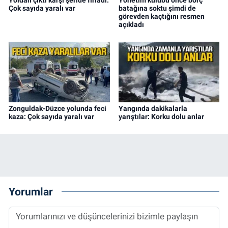
Yoldan çıktı karşı şeride fırladı:
Yönetim kulübü önce borç
Çok sayıda yaralı var
batağına soktu şimdi de
görevden kaçtığını resmen
açıkladı
Zonguldak-Düzce yolunda feci
Yangında dakikalarla
kaza: Çok sayıda yaralı var
yarıştılar: Korku dolu anlar
Yorumlar