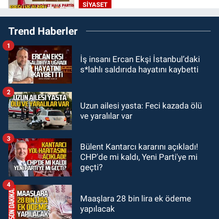
SİYASET
16:50
Ereğli ve Alaplı teşkilat
Trend Haberler
anahtarları teslim edildi.
1
GÜNDEM
İş insanı Ercan Ekşi İstanbul’daki
16:07
Okul Liderliğinde Karakter ve
s*lahlı saldırıda hayatını kaybetti
Donanımın Belirleyici Rolü
2
SPOR
Uzun ailesi yasta: Feci kazada ölü
14:34
Çaycumaspor şartları yerine
ve yaralılar var
getirdi.
3
Bülent Kantarcı kararını açıkladı!
KARABÜK
CHP'de mi kaldı, Yeni Parti'ye mi
12:53
Karabük'te Enerjisa çalışanı
geçti?
Olcay Özaltın elektrik akımına
kapılarak hayatını kaybetti.
4
Maaşlara 28 bin lira ek ödeme
yapılacak