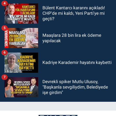
4
Bülent Kantarcı kararını açıkladı!
CHP'de mi kaldı, Yeni Parti'ye mi
geçti?
5
Maaşlara 28 bin lira ek ödeme
yapılacak
6
Kadriye Karademir hayatını kaybetti
7
Devrekli spiker Mutlu Ulusoy,
"Başkanla sevgiliydim, Belediyede
işe girdim"