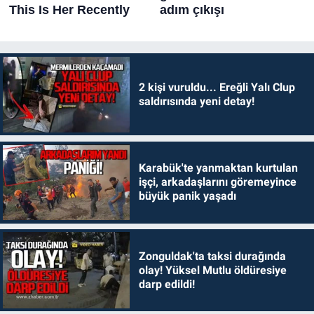
2 kişi vuruldu... Ereğli Yalı Clup
saldırısında yeni detay!
Karabük'te yanmaktan kurtulan
işçi, arkadaşlarını göremeyince
büyük panik yaşadı
Zonguldak'ta taksi durağında
olay! Yüksel Mutlu öldüresiye
darp edildi!