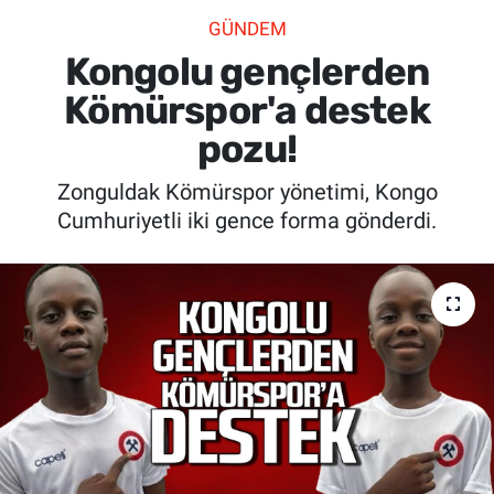
GÜNDEM
SİYASET
Kongolu gençlerden
SPOR
Kömürspor'a destek
pozu!
SAĞLIK
Zonguldak Kömürspor yönetimi, Kongo
Cumhuriyetli iki gence forma gönderdi.