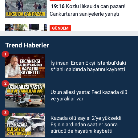
19:16
Kozlu Ilıksu’da can pazarı!
Cankurtaran saniyelerle yarıştı
GÜNDEM
19:01
Çaycumalılar Derneği
Trend Haberler
Başkanı Savaş Çiloğlu GMİS
Başkanı Hakan Yeşil ile ne görüştü?
1
SPOR
İş insanı Ercan Ekşi İstanbul’daki
17:45
Kozlu Belediyespor, Tezcan
s*lahlı saldırıda hayatını kaybetti
Gökmen'i kadrosuna kattı
2
Zonguldak
Uzun ailesi yasta: Feci kazada ölü
17:39
Şampiyondan GMİS'e
ve yaralılar var
teşekkür ziyareti
3
Kazada ölü sayısı 2’ye yükseldi:
Zonguldak
Eşinin ardından saatler sonra
13:39
Abdulkadir Özdemir
sürücü de hayatını kaybetti
görevinden ayrıldı.