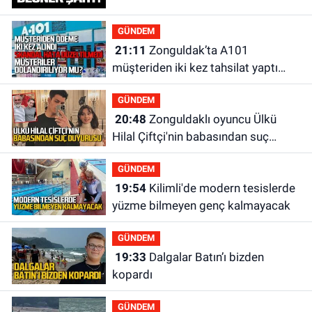
GÜNDEM
21:11
Zonguldak’ta A101
müşteriden iki kez tahsilat yaptı
geri ödemiyor!
GÜNDEM
20:48
Zonguldaklı oyuncu Ülkü
Hilal Çiftçi'nin babasından suç
duyurusu
GÜNDEM
19:54
Kilimli'de modern tesislerde
yüzme bilmeyen genç kalmayacak
GÜNDEM
19:33
Dalgalar Batın’ı bizden
kopardı
GÜNDEM