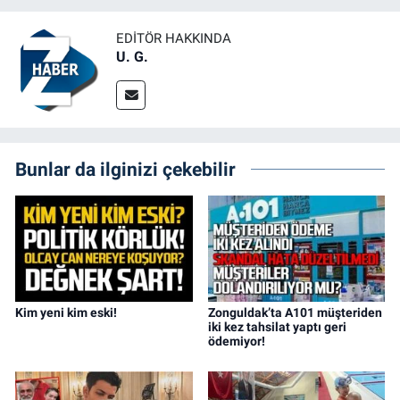
EDITÖR HAKKINDA
U. G.
Bunlar da ilginizi çekebilir
Kim yeni kim eski!
Zonguldak’ta A101 müşteriden
iki kez tahsilat yaptı geri
ödemiyor!