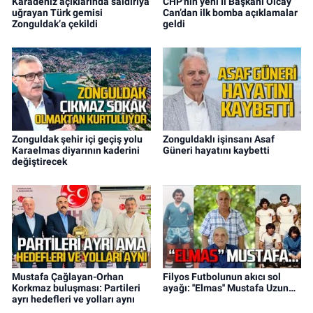
Karadeniz açıklarında saldırıya
CHP'nin yeni İl Başkanı Olcay
uğrayan Türk gemisi
Can’dan ilk bomba açıklamalar
Zonguldak’a çekildi
geldi
Zonguldak şehir içi geçiş yolu
Zonguldaklı işinsanı Asaf
Karaelmas diyarının kaderini
Güneri hayatını kaybetti
değiştirecek
Mustafa Çağlayan-Orhan
Filyos Futbolunun akıcı sol
Korkmaz buluşması: Partileri
ayağı: ''Elmas'' Mustafa Uzun…
ayrı hedefleri ve yolları aynı