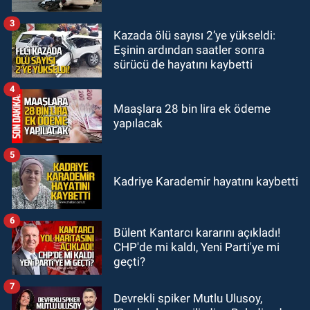
teşekkür ziyareti
3
Kazada ölü sayısı 2’ye yükseldi:
Zonguldak
Eşinin ardından saatler sonra
13:39
Abdulkadir Özdemir
sürücü de hayatını kaybetti
görevinden ayrıldı.
4
Maaşlara 28 bin lira ek ödeme
yapılacak
5
Kadriye Karademir hayatını kaybetti
6
Bülent Kantarcı kararını açıkladı!
CHP'de mi kaldı, Yeni Parti'ye mi
geçti?
7
Devrekli spiker Mutlu Ulusoy,