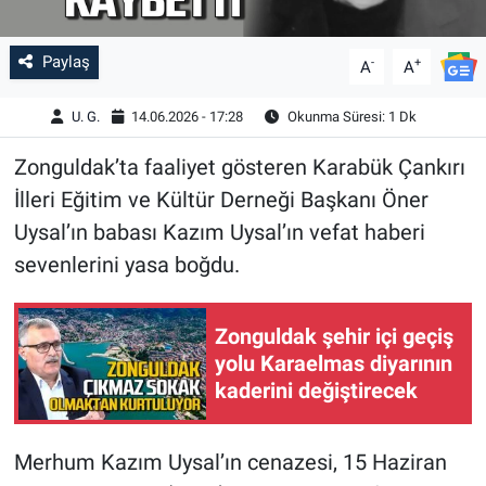
Paylaş
-
+
A
A
U. G.
14.06.2026 - 17:28
Okunma Süresi: 1 Dk
Zonguldak’ta faaliyet gösteren Karabük Çankırı
İlleri Eğitim ve Kültür Derneği Başkanı Öner
Uysal’ın babası Kazım Uysal’ın vefat haberi
sevenlerini yasa boğdu.
Zonguldak şehir içi geçiş
yolu Karaelmas diyarının
kaderini değiştirecek
Merhum Kazım Uysal’ın cenazesi, 15 Haziran