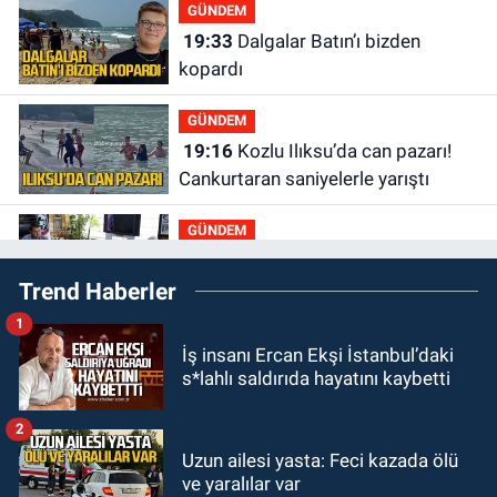
GÜNDEM
19:33
Dalgalar Batın’ı bizden
kopardı
GÜNDEM
19:16
Kozlu Ilıksu’da can pazarı!
Cankurtaran saniyelerle yarıştı
GÜNDEM
19:01
Çaycumalılar Derneği
Trend Haberler
Başkanı Savaş Çiloğlu GMİS
Başkanı Hakan Yeşil ile ne görüştü?
1
SPOR
İş insanı Ercan Ekşi İstanbul’daki
17:45
Kozlu Belediyespor, Tezcan
s*lahlı saldırıda hayatını kaybetti
Gökmen'i kadrosuna kattı
2
Zonguldak
Uzun ailesi yasta: Feci kazada ölü
17:39
Şampiyondan GMİS'e
ve yaralılar var