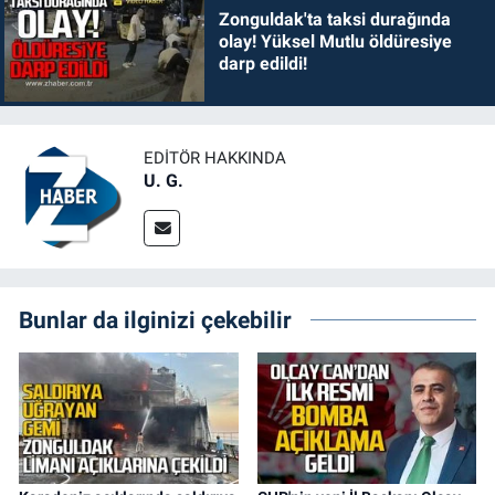
Zonguldak'ta taksi durağında
olay! Yüksel Mutlu öldüresiye
darp edildi!
EDITÖR HAKKINDA
U. G.
Bunlar da ilginizi çekebilir