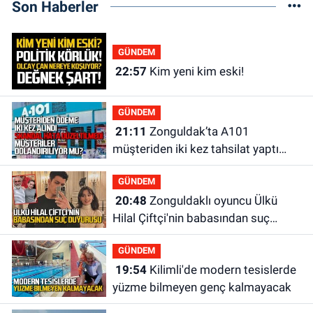
Son Haberler
GÜNDEM
22:57
Kim yeni kim eski!
GÜNDEM
21:11
Zonguldak’ta A101
müşteriden iki kez tahsilat yaptı
geri ödemiyor!
GÜNDEM
20:48
Zonguldaklı oyuncu Ülkü
Hilal Çiftçi'nin babasından suç
duyurusu
GÜNDEM
19:54
Kilimli'de modern tesislerde
yüzme bilmeyen genç kalmayacak