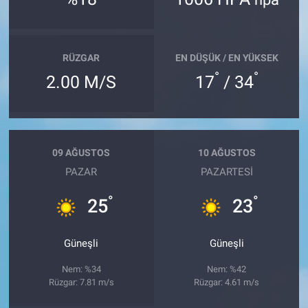
RÜZGAR
EN DÜŞÜK / EN YÜKSEK
°
°
2.00 M/S
17
/ 34
09 AĞUSTOS
10 AĞUSTOS
PAZAR
PAZARTESI
°
°
25
23
Güneşli
Güneşli
Nem: %34
Nem: %42
Rüzgar: 7.81 m/s
Rüzgar: 4.61 m/s