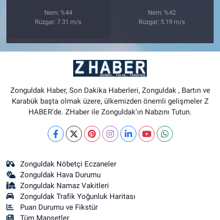
Nem: %44
Nem: %42
Rüzgar: 7.31 m/s
Rüzgar: 5.19 m/s
Zonguldak Haber, Son Dakika Haberleri, Zonguldak , Bartın ve
Karabük başta olmak üzere, ülkemizden önemli gelişmeler Z
HABER’de. ZHaber ile Zonguldak’ın Nabzını Tutun.
Zonguldak Nöbetçi Eczaneler
Zonguldak Hava Durumu
Zonguldak Namaz Vakitleri
Zonguldak Trafik Yoğunluk Haritası
Puan Durumu ve Fikstür
Tüm Manşetler