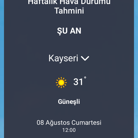
Haftalık Hava Durumu
Tahmini
SİYASET
SPOR
ŞU AN
SAĞLIK
Kayseri
°
31
Güneşli
08 Ağustos Cumartesi
12:00