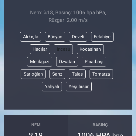
Nem: %18, Basınç: 1006 hpa hPa,
Rüzgar: 2.00 m/s
Akkışla
Bünyan
Develi
Felahiye
Hacılar
İncesu
Kocasinan
Melikgazi
Özvatan
Pınarbaşı
Sarıoğlan
Sarız
Talas
Tomarza
Yahyalı
Yeşilhisar
NEM
BASINÇ
%18
1006 HPA
hpa