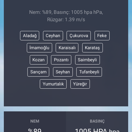
Nem: %89, Basınç: 1005 hpa hPa,
Rüzgar: 1.39 m/s
Aladağ
Ceyhan
Çukurova
Feke
İmamoğlu
Karaisalı
Karataş
Kozan
Pozantı
Saimbeyli
Sarıçam
Seyhan
Tufanbeyli
Yumurtalık
Yüreğir
NEM
BASINÇ
%89
1005 HPA
hpa