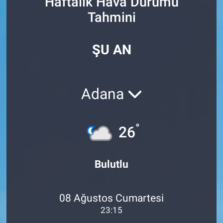
Haftalık Hava Durumu
Tahmini
SİYASET
SPOR
ŞU AN
SAĞLIK
Adana
°
26
Bulutlu
08 Ağustos Cumartesi
23:15