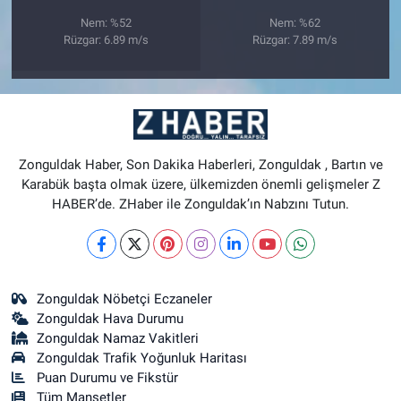
Nem: %52
Nem: %62
Rüzgar: 6.89 m/s
Rüzgar: 7.89 m/s
Zonguldak Haber, Son Dakika Haberleri, Zonguldak , Bartın ve
Karabük başta olmak üzere, ülkemizden önemli gelişmeler Z
HABER’de. ZHaber ile Zonguldak’ın Nabzını Tutun.
Zonguldak Nöbetçi Eczaneler
Zonguldak Hava Durumu
Zonguldak Namaz Vakitleri
Zonguldak Trafik Yoğunluk Haritası
Puan Durumu ve Fikstür
Tüm Manşetler