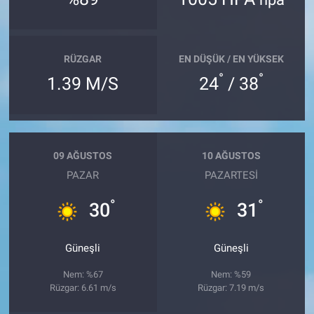
RÜZGAR
EN DÜŞÜK / EN YÜKSEK
°
°
1.39 M/S
24
/ 38
09 AĞUSTOS
10 AĞUSTOS
PAZAR
PAZARTESI
°
°
30
31
Güneşli
Güneşli
Nem: %67
Nem: %59
Rüzgar: 6.61 m/s
Rüzgar: 7.19 m/s