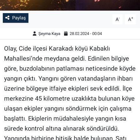
Paylaş
-
+
A
A
Şeyma Kaya
28.02.2024 - 00:04
Olay, Cide ilçesi Karakadı köyü Kabaklı
Mahallesi’nde meydana geldi. Edinilen bilgiye
göre, buzdolabının patlaması neticesinde köyde
yangın çıktı. Yangını gören vatandaşların ihbarı
üzerine bölgeye itfaiye ekipleri sevk edildi. İlçe
merkezine 45 kilometre uzaklıkta bulunan köye
ulaşan ekipler yangını söndürmek için çalışma
başlattı. Ekiplerin müdahalesiyle yangın kısa
sürede kontrol altına alınarak söndürüldü.
Yangında birbirine bitişik halde bulunan, Satı