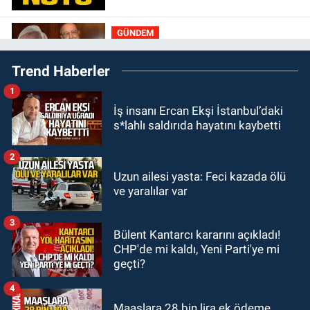
GÜNDEM
22:01
Gülden Tanyeri hayatını
Trend Haberler
kaybetti
1
GÜNDEM
İş insanı Ercan Ekşi İstanbul’daki
21:22
Savaş Çiloğlu ve yönetimi
s*lahlı saldırıda hayatını kaybetti
Başkan Köksal Tunçtürk’ü kutladı
2
GÜNDEM
Uzun ailesi yasta: Feci kazada ölü
21:05
Öğretmenlere Milli Eğitim
ve yaralılar var
Bakanlığı'ndan kötü haber
3
Bülent Kantarcı kararını açıkladı!
GÜNDEM
CHP'de mi kaldı, Yeni Parti'ye mi
19:34
Zonguldakspor Bolu'da 3
geçti?
hazırlık maçı oynayacak... İşte
rakipler...
4
Maaşlara 28 bin lira ek ödeme