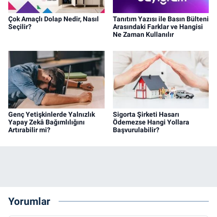
Çok Amaçlı Dolap Nedir, Nasıl
Tanıtım Yazısı ile Basın Bülteni
Seçilir?
Arasındaki Farklar ve Hangisi
Ne Zaman Kullanılır
Genç Yetişkinlerde Yalnızlık
Sigorta Şirketi Hasarı
Yapay Zekâ Bağımlılığını
Ödemezse Hangi Yollara
Artırabilir mi?
Başvurulabilir?
Yorumlar