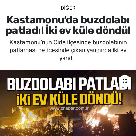
DIĞER
SİYASET
Kastamonu’da buzdolabı
SPOR
patladı! İki ev küle döndü!
Kastamonu’nun Cide ilçesinde buzdolabının
SAĞLIK
patlaması neticesinde çıkan yangında iki ev
yandı.