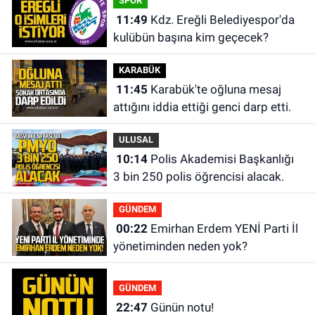
SPOR
11:49
Kdz. Ereğli Belediyespor'da
kulübün başına kim geçecek?
KARABÜK
11:45
Karabük'te oğluna mesaj
attığını iddia ettiği genci darp etti.
ULUSAL
10:14
Polis Akademisi Başkanlığı
3 bin 250 polis öğrencisi alacak.
GÜNDEM
00:22
Emirhan Erdem YENİ Parti İl
yönetiminden neden yok?
GÜNDEM
22:47
Günün notu!