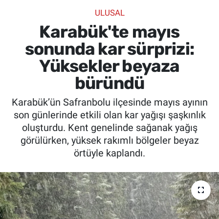
ULUSAL
SİYASET
Karabük'te mayıs
SPOR
sonunda kar sürprizi:
Yüksekler beyaza
SAĞLIK
büründü
Karabük’ün Safranbolu ilçesinde mayıs ayının
son günlerinde etkili olan kar yağışı şaşkınlık
oluşturdu. Kent genelinde sağanak yağış
görülürken, yüksek rakımlı bölgeler beyaz
örtüyle kaplandı.