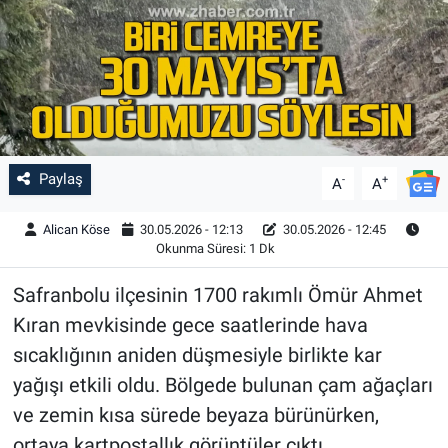
Paylaş
-
+
A
A
Alican Köse
30.05.2026 - 12:13
30.05.2026 - 12:45
Okunma Süresi: 1 Dk
Safranbolu ilçesinin 1700 rakımlı Ömür Ahmet
Kıran mevkisinde gece saatlerinde hava
sıcaklığının aniden düşmesiyle birlikte kar
yağışı etkili oldu. Bölgede bulunan çam ağaçları
ve zemin kısa sürede beyaza bürünürken,
ortaya kartpostallık görüntüler çıktı.