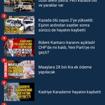
Uzun ailesi yasta: Feci kazada ölü
11:45
Karabük'te oğluna mesaj
ve yaralılar var
attığını iddia ettiği genci darp etti.
3
Kazada ölü sayısı 2’ye yükseldi:
ULUSAL
Eşinin ardından saatler sonra
10:14
Polis Akademisi Başkanlığı
sürücü de hayatını kaybetti
3 bin 250 polis öğrencisi alacak.
4
Bülent Kantarcı kararını açıkladı!
CHP'de mi kaldı, Yeni Parti'ye mi
geçti?
5
Maaşlara 28 bin lira ek ödeme
yapılacak
6
Kadriye Karademir hayatını kaybetti
7