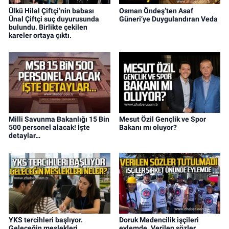
Ülkü Hilal Çiftçi’nin babası
Osman Öndeş’ten Asaf
Ünal Çiftçi suç duyurusunda
Güneri’ye Duygulandıran Veda
bulundu. Birlikte çekilen
kareler ortaya çıktı.
Milli Savunma Bakanlığı 15 Bin
Mesut Özil Gençlik ve Spor
500 personel alacak! İşte
Bakanı mı oluyor?
detaylar…
YKS tercihleri başlıyor.
Doruk Madencilik işçileri
Geleceğin meslekleri
eylemde. Verilen sözler