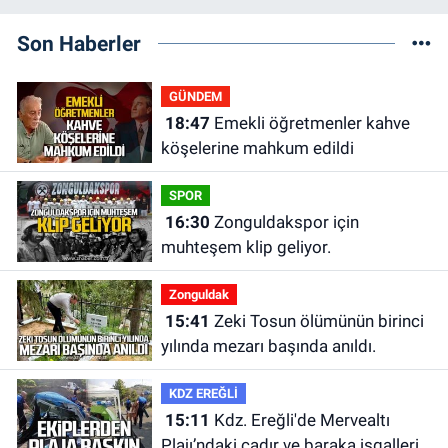
Son Haberler
GÜNDEM
18:47
Emekli öğretmenler kahve
köşelerine mahkum edildi
SPOR
16:30
Zonguldakspor için
muhteşem klip geliyor.
Zonguldak
15:41
Zeki Tosun ölümünün birinci
yılında mezarı başında anıldı.
KDZ EREĞLİ
15:11
Kdz. Ereğli'de Mervealtı
Plajı’ndaki çadır ve baraka işgalleri