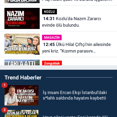
kaldırıldı.
KOZLU
14:31
Kozlu'da Nazım Zararcı
evinde ölü bulundu.
MAGAZİN
12:45
Ülkü Hilal Çiftçi’nin ailesinde
yeni kriz. “Kızımın parasını
çapkınlıkta yiyor”
Zonguldak
12:15
Çaycuma'da otomobil
Trend Haberler
durağa çarpıp takla attı. Sürücü
alevlerin arasından kurtarıldı.
1
SPOR
İş insanı Ercan Ekşi İstanbul’daki
11:49
Kdz. Ereğli Belediyespor'da
s*lahlı saldırıda hayatını kaybetti
kulübün başına kim geçecek?
2
KARABÜK