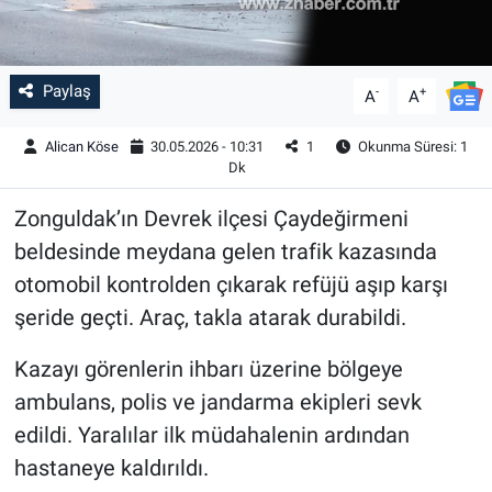
Paylaş
-
+
A
A
Alican Köse
30.05.2026 - 10:31
1
Okunma Süresi: 1
Dk
Zonguldak’ın Devrek ilçesi Çaydeğirmeni
beldesinde meydana gelen trafik kazasında
otomobil kontrolden çıkarak refüjü aşıp karşı
şeride geçti. Araç, takla atarak durabildi.
Kazayı görenlerin ihbarı üzerine bölgeye
ambulans, polis ve jandarma ekipleri sevk
edildi. Yaralılar ilk müdahalenin ardından
hastaneye kaldırıldı.