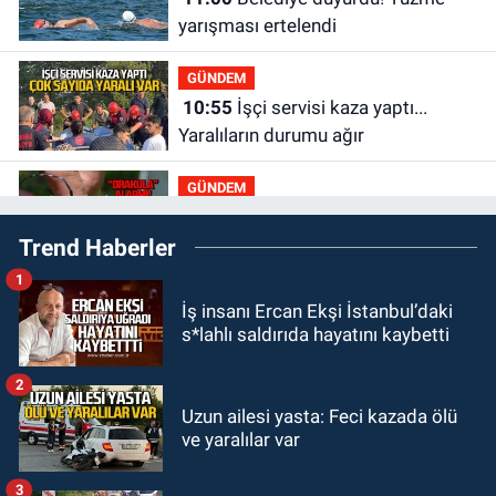
yarışması ertelendi
GÜNDEM
10:55
İşçi servisi kaza yaptı...
Yaralıların durumu ağır
GÜNDEM
10:06
“Drakula” alarmı! Zonguldak,
Trend Haberler
Bartın ve Düzce tehdit altında
1
GÜNDEM
İş insanı Ercan Ekşi İstanbul’daki
09:52
Karabük'te kaza yaptılar: 7
s*lahlı saldırıda hayatını kaybetti
yaralı
2
GÜNDEM
Uzun ailesi yasta: Feci kazada ölü
09:43
Arkadaşlıklar & Dostluklar
ve yaralılar var
3
GÜNDEM