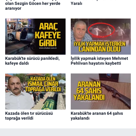
olan Sezgin Göcen her yerde
Yaralı
aranıyor
Karabük'te sürücü panikledi,
İyilik yapmak isteyen Mehmet
kafeye daldı
Pehlivan hayatını kaybetti
Kazada ölen tır sürücüsü
Karabük'te aranan 64 şahıs
toprağa verildi
yakalandı