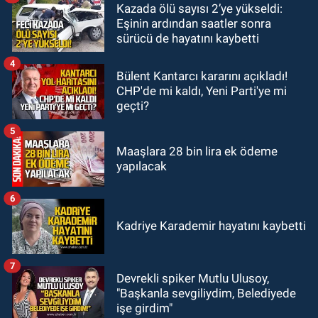
Kazada ölü sayısı 2’ye yükseldi:
00:40
Merve Kır Müftüoğlu
Eşinin ardından saatler sonra
Anadolu’yu karış karış geziyor, yeni
sürücü de hayatını kaybetti
yapılanmaları şekillendiriyor
4
Bülent Kantarcı kararını açıkladı!
CHP'de mi kaldı, Yeni Parti'ye mi
geçti?
5
Maaşlara 28 bin lira ek ödeme
yapılacak
6
Kadriye Karademir hayatını kaybetti
7
Devrekli spiker Mutlu Ulusoy,
"Başkanla sevgiliydim, Belediyede
işe girdim"