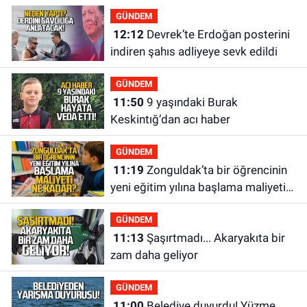
GÜNDEM
12:12
Devrek’te Erdoğan posterini
indiren şahıs adliyeye sevk edildi
GÜNDEM
11:50
9 yaşındaki Burak
Keskintığ’dan acı haber
GÜNDEM
11:19
Zonguldak’ta bir öğrencinin
yeni eğitim yılına başlama maliyeti
ne kadar?
GÜNDEM
11:13
Şaşırtmadı... Akaryakıta bir
zam daha geliyor
GÜNDEM
11:00
Belediye duyurdu! Yüzme