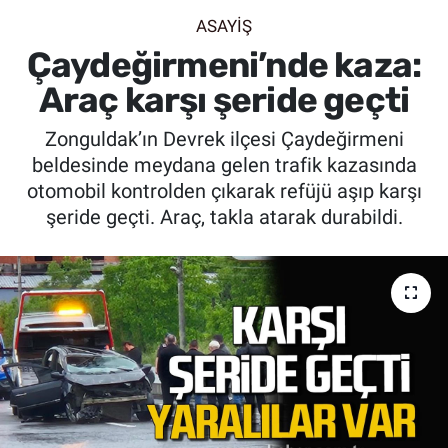
ASAYİŞ
SİYASET
Çaydeğirmeni’nde kaza:
SPOR
Araç karşı şeride geçti
Zonguldak’ın Devrek ilçesi Çaydeğirmeni
SAĞLIK
beldesinde meydana gelen trafik kazasında
otomobil kontrolden çıkarak refüjü aşıp karşı
şeride geçti. Araç, takla atarak durabildi.